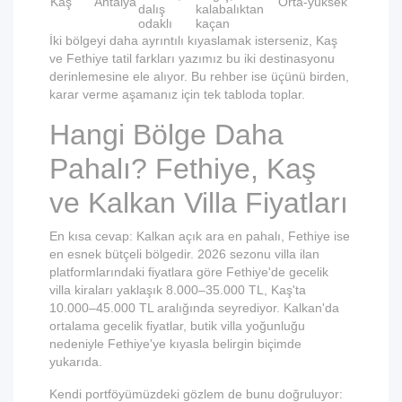
Kaş
Antalya
Orta-yüksek
dalış
kalabalıktan
odaklı
kaçan
İki bölgeyi daha ayrıntılı kıyaslamak isterseniz,
Kaş
ve Fethiye tatil farkları
yazımız bu iki destinasyonu
derinlemesine ele alıyor. Bu rehber ise üçünü birden,
karar verme aşamanız için tek tabloda toplar.
Hangi Bölge Daha
Pahalı? Fethiye, Kaş
ve Kalkan Villa Fiyatları
En kısa cevap: Kalkan açık ara en pahalı, Fethiye ise
en esnek bütçeli bölgedir. 2026 sezonu villa ilan
platformlarındaki fiyatlara göre Fethiye'de gecelik
villa kiraları yaklaşık 8.000–35.000 TL, Kaş'ta
10.000–45.000 TL aralığında seyrediyor. Kalkan'da
ortalama gecelik fiyatlar, butik villa yoğunluğu
nedeniyle Fethiye'ye kıyasla belirgin biçimde
yukarıda.
Kendi portföyümüzdeki gözlem de bunu doğruluyor: