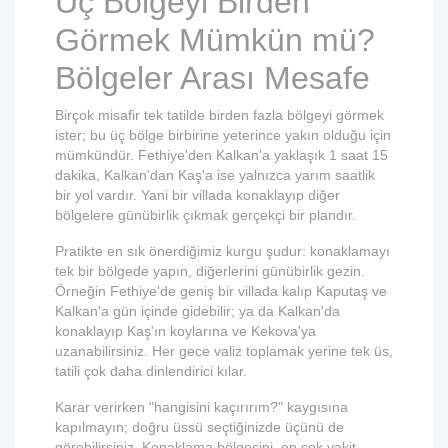
Üç Bölgeyi Birden
Görmek Mümkün mü?
Bölgeler Arası Mesafe
Birçok misafir tek tatilde birden fazla bölgeyi görmek
ister; bu üç bölge birbirine yeterince yakın olduğu için
mümkündür. Fethiye'den Kalkan'a yaklaşık 1 saat 15
dakika, Kalkan'dan Kaş'a ise yalnızca yarım saatlik
bir yol vardır. Yani bir villada konaklayıp diğer
bölgelere günübirlik çıkmak gerçekçi bir plandır.
Pratikte en sık önerdiğimiz kurgu şudur: konaklamayı
tek bir bölgede yapın, diğerlerini günübirlik gezin.
Örneğin Fethiye'de geniş bir villada kalıp Kaputaş ve
Kalkan'a gün içinde gidebilir; ya da Kalkan'da
konaklayıp Kaş'ın koylarına ve Kekova'ya
uzanabilirsiniz. Her gece valiz toplamak yerine tek üs,
tatili çok daha dinlendirici kılar.
Karar verirken "hangisini kaçırırım?" kaygısına
kapılmayın; doğru üssü seçtiğinizde üçünü de
görebilirsiniz. Konaklama bölgesini, en çok vakit