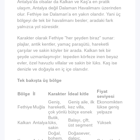
Antalya'da olsalar da Kalkan ve Kaş'a en pratik
ulaşım, Antalya değil Dalaman Havalimanı üzerinden
olur. Fethiye ise Dalaman'a en yakın olandır. Yani üç
bölgeyi de tek bir havalimanı besler; aradaki fark
yalnızca yol süresidir.
Karakter olarak Fethiye "her şeyden biraz" sunar:
plajlar, antik kentler, yamaç paraşütü, hareketli
çarşılar ve sakin köyler bir arada. Kalkan tek bir
şeyde uzmanlaşmıştır: tepeden körfeze inen beyaz
evler, özel havuzlu villalar ve sakin bir lüks. Kaş ise
denizle ve doğayla en iç içe olanıdır.
Tek bakışta üç bölge
Fiyat
Bölge
İl
Karakter
İdeal kitle
seviyesi
Geniş,
Geniş aile, ilk
Ekonomikten
Fethiye
Muğla
hareketli,
kez villa,
lükse geniş
çok yönlü
bütçe esnek
yelpaze
Butik,
Balayı, çift,
Kalkan
Antalya
lüks,
Yüksek
üst segment
sakin
Doğal,
Doğasever,
bohem,
dalgıç,