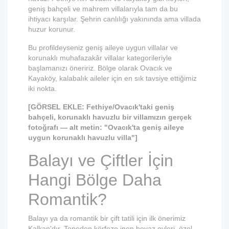
geniş bahçeli ve mahrem villalarıyla tam da bu
ihtiyacı karşılar. Şehrin canlılığı yakınında ama villada
huzur korunur.
Bu profildeyseniz
geniş aileye uygun villalar
ve
korunaklı muhafazakâr villalar
kategorileriyle
başlamanızı öneririz. Bölge olarak
Ovacık
ve
Kayaköy
, kalabalık aileler için en sık tavsiye ettiğimiz
iki nokta.
[GÖRSEL EKLE: Fethiye/Ovacık'taki geniş
bahçeli, korunaklı havuzlu bir villamızın gerçek
fotoğrafı — alt metin: "Ovacık'ta geniş aileye
uygun korunaklı havuzlu villa"]
Balayı ve Çiftler İçin
Hangi Bölge Daha
Romantik?
Balayı ya da romantik bir çift tatili için ilk önerimiz
Kalkan'dır. Tepeden körfeze inen beyaz evleri, özel