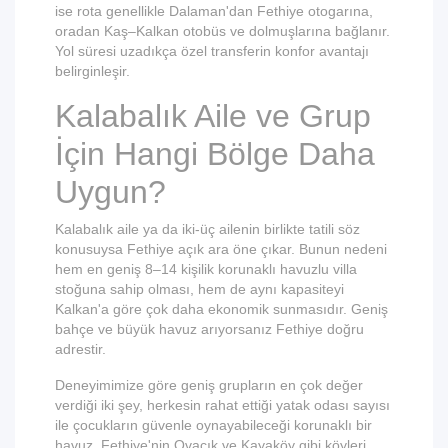
ise rota genellikle Dalaman'dan Fethiye otogarına,
oradan Kaş–Kalkan otobüs ve dolmuşlarına bağlanır.
Yol süresi uzadıkça özel transferin konfor avantajı
belirginleşir.
Kalabalık Aile ve Grup
İçin Hangi Bölge Daha
Uygun?
Kalabalık aile ya da iki-üç ailenin birlikte tatili söz
konusuysa Fethiye açık ara öne çıkar. Bunun nedeni
hem en geniş 8–14 kişilik korunaklı havuzlu villa
stoğuna sahip olması, hem de aynı kapasiteyi
Kalkan'a göre çok daha ekonomik sunmasıdır. Geniş
bahçe ve büyük havuz arıyorsanız Fethiye doğru
adrestir.
Deneyimimize göre geniş grupların en çok değer
verdiği iki şey, herkesin rahat ettiği yatak odası sayısı
ile çocukların güvenle oynayabileceği korunaklı bir
havuz. Fethiye'nin Ovacık ve Kayaköy gibi köyleri,