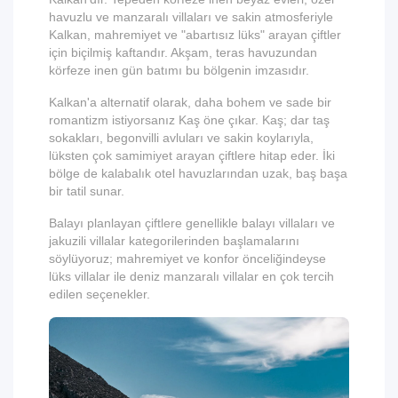
havuzlu ve manzaralı villaları ve sakin atmosferiyle
Kalkan, mahremiyet ve "abartısız lüks" arayan çiftler
için biçilmiş kaftandır. Akşam, teras havuzundan
körfeze inen gün batımı bu bölgenin imzasıdır.
Kalkan'a alternatif olarak, daha bohem ve sade bir
romantizm istiyorsanız Kaş öne çıkar. Kaş; dar taş
sokakları, begonvilli avluları ve sakin koylarıyla,
lüksten çok samimiyet arayan çiftlere hitap eder. İki
bölge de kalabalık otel havuzlarından uzak, baş başa
bir tatil sunar.
Balayı planlayan çiftlere genellikle
balayı villaları
ve
jakuzili villalar
kategorilerinden başlamalarını
söylüyoruz; mahremiyet ve konfor önceliğindeyse
lüks villalar
ile
deniz manzaralı villalar
en çok tercih
edilen seçenekler.