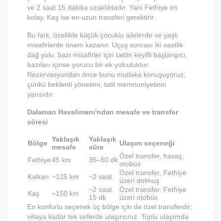
ve 2 saat 15 dakika uzaklıktadır. Yani Fethiye en
kolay, Kaş ise en uzun transferi gerektirir.
Bu fark, özellikle küçük çocuklu ailelerde ve yaşlı
misafirlerde önem kazanır. Uçuş sonrası iki saatlik
dağ yolu, bazı misafirler için tatilin keyifli başlangıcı,
bazıları içinse yorucu bir ek yolculuktur.
Rezervasyondan önce bunu mutlaka konuşuyoruz;
çünkü beklenti yönetimi, tatil memnuniyetinin
yarısıdır.
Dalaman Havalimanı'ndan mesafe ve transfer
süresi
Yaklaşık
Yaklaşık
Bölge
Ulaşım seçeneği
mesafe
süre
Özel transfer, havaş,
Fethiye
45 km
35–50 dk
otobüs
Özel transfer, Fethiye
Kalkan
~125 km
~2 saat
üzeri dolmuş
~2 saat
Özel transfer, Fethiye
Kaş
~150 km
15 dk
üzeri otobüs
En konforlu seçenek üç bölge için de özel transferdir;
villaya kadar tek seferde ulaşırsınız. Toplu ulaşımda