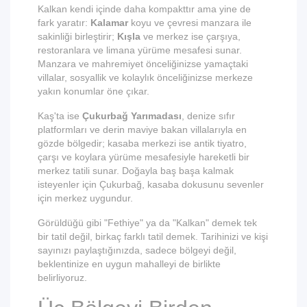
Kalkan kendi içinde daha kompakttır ama yine de
fark yaratır:
Kalamar
koyu ve çevresi manzara ile
sakinliği birleştirir;
Kışla
ve merkez ise çarşıya,
restoranlara ve limana yürüme mesafesi sunar.
Manzara ve mahremiyet önceliğinizse yamaçtaki
villalar, sosyallik ve kolaylık önceliğinizse merkeze
yakın konumlar öne çıkar.
Kaş'ta ise
Çukurbağ Yarımadası
, denize sıfır
platformları ve derin maviye bakan villalarıyla en
gözde bölgedir; kasaba merkezi ise antik tiyatro,
çarşı ve koylara yürüme mesafesiyle hareketli bir
merkez tatili sunar. Doğayla baş başa kalmak
isteyenler için Çukurbağ, kasaba dokusunu sevenler
için merkez uygundur.
Görüldüğü gibi "Fethiye" ya da "Kalkan" demek tek
bir tatil değil, birkaç farklı tatil demek. Tarihinizi ve kişi
sayınızı paylaştığınızda, sadece bölgeyi değil,
beklentinize en uygun mahalleyi de birlikte
belirliyoruz.