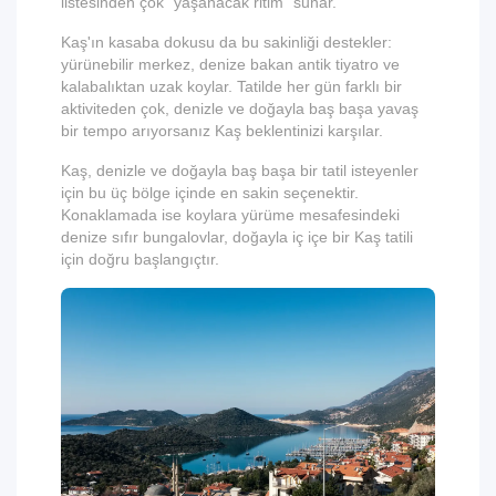
listesinden çok "yaşanacak ritim" sunar.
Kaş'ın kasaba dokusu da bu sakinliği destekler:
yürünebilir merkez, denize bakan antik tiyatro ve
kalabalıktan uzak koylar. Tatilde her gün farklı bir
aktiviteden çok, denizle ve doğayla baş başa yavaş
bir tempo arıyorsanız Kaş beklentinizi karşılar.
Kaş, denizle ve doğayla baş başa bir tatil isteyenler
için bu üç bölge içinde en sakin seçenektir.
Konaklamada ise koylara yürüme mesafesindeki
denize sıfır bungalovlar
, doğayla iç içe bir Kaş tatili
için doğru başlangıçtır.