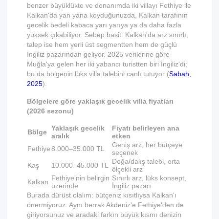
benzer büyüklükte ve donanımda iki villayı Fethiye ile
Kalkan'da yan yana koyduğunuzda, Kalkan tarafının
gecelik bedeli kabaca yarı yarıya ya da daha fazla
yüksek çıkabiliyor. Sebep basit: Kalkan'da arz sınırlı,
talep ise hem yerli üst segmentten hem de güçlü
İngiliz pazarından geliyor. 2025 verilerine göre
Muğla'ya gelen her iki yabancı turistten biri İngiliz'di;
bu da bölgenin lüks villa talebini canlı tutuyor (
Sabah,
2025
).
Bölgelere göre yaklaşık gecelik villa fiyatları
(2026 sezonu)
Yaklaşık gecelik
Fiyatı belirleyen ana
Bölge
aralık
etken
Geniş arz, her bütçeye
Fethiye
8.000–35.000 TL
seçenek
Doğa/dalış talebi, orta
Kaş
10.000–45.000 TL
ölçekli arz
Fethiye'nin belirgin
Sınırlı arz, lüks konsept,
Kalkan
üzerinde
İngiliz pazarı
Burada dürüst olalım: bütçeniz kısıtlıysa Kalkan'ı
önermiyoruz. Aynı berrak Akdeniz'e Fethiye'den de
giriyorsunuz ve aradaki farkın büyük kısmı denizin