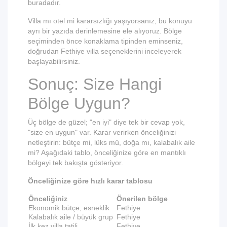
buradadır.
Villa mı otel mi kararsızlığı yaşıyorsanız, bu konuyu
ayrı bir yazıda derinlemesine ele alıyoruz. Bölge
seçiminden önce konaklama tipinden eminseniz,
doğrudan
Fethiye villa seçeneklerini
inceleyerek
başlayabilirsiniz.
Sonuç: Size Hangi
Bölge Uygun?
Üç bölge de güzel; "en iyi" diye tek bir cevap yok,
"size en uygun" var. Karar verirken önceliğinizi
netleştirin: bütçe mi, lüks mü, doğa mı, kalabalık aile
mi? Aşağıdaki tablo, önceliğinize göre en mantıklı
bölgeyi tek bakışta gösteriyor.
Önceliğinize göre hızlı karar tablosu
Önceliğiniz
Önerilen bölge
Ekonomik bütçe, esneklik
Fethiye
Kalabalık aile / büyük grup
Fethiye
İlk kez villa tatili
Fethiye