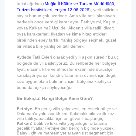
turist ağırladı (
Muğla İl Kültür ve Turizm Müdürlüğü,
Turizm İstatistikleri, erişim 12.06.2026
); yerli tatilcinin
sayısı bunun çok üzerinde. Ama villa tatili planlayan
herkesin önce verdiği karar aynı: Fethiye mi, Kaş mı,
yoksa Kalkan mı? Üçü de "Akdeniz villa tatili" diyor;
oysa karakterleri, fiyatları ve kime hitap ettikleri
birbirinden epey farklı. Yanlış bölgeyi seçmek, güzel
bir villada bile yanlış bir tatil demek.
Aydede Tatil Evleri olarak yedi yılı aşkın süredir bu üç
bölgede de villa işletiyoruz. Bu rehberde her bölgeyi
fiyat, ulaşım, kitle ve atmosfer ekseninde dürüstçe
karşılaştırıyoruz; kendi villalarımızı övmek için değil,
size uygun olanı bulmanız için. Bütçeniz kısıtlıysa
bunu da açıkça söyleyeceğiz.
Bir Bakışta: Hangi Bölge Kime Göre?
Fethiye:
En geniş villa yelpazesi, en esnek bütçe ve
Dalaman'a yalnızca 45 km. Kalabalık aile ve ilk kez
villa tatili yapacaklar için en güvenli başlangıç.
Kalkan:
Butik ve lüks villa yoğunluğu; ortalama
gecelik fiyatlar Fethiye'den belirgin biçimde yüksek.
Balayı, çift ve mahremiyet arayan üst segment için.