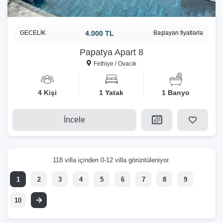
GECELİK
4.000 TL
Başlayan fiyatlarla
Papatya Apart 8
Fethiye / Ovacık
4 Kişi
1 Yatak
1 Banyo
İncele
118 villa içinden 0-12 villa görüntüleniyor.
1
2
3
4
5
6
7
8
9
10