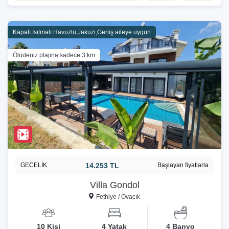
Kapalı Isıtmalı Havuzlu,Jakuzi,Geniş aileye uygun
Ölüdeniz plajına sadece 3 km
GECELİK
14.253 TL
Başlayan fiyatlarla
Villa Gondol
Fethiye / Ovacık
10 Kişi
4 Yatak
4 Banyo