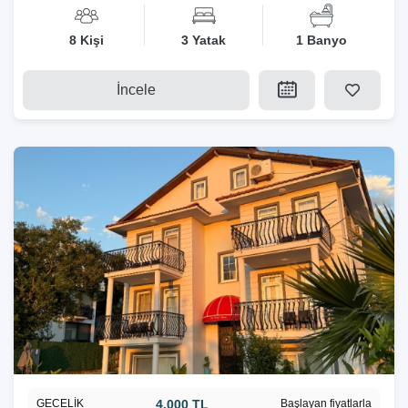
8 Kişi
3 Yatak
1 Banyo
İncele
GECELİK
4.000 TL
Başlayan fiyatlarla