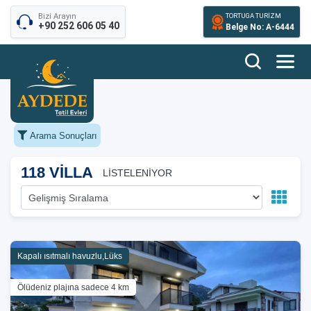
Bizi Arayın
TORTUGA TURİZM
+90 252 606 05 40
Belge No: A-6444
Arama Sonuçları
118 VİLLA
LİSTELENİYOR
Kapalı ısıtmalı havuzlu,Lüks
Ölüdeniz plajına sadece 4 km