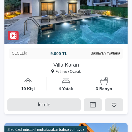
GECELİK
9.000 TL
Başlayan fiyatlarla
Villa Karan
Fethiye / Ovacık
10 Kişi
4 Yatak
3 Banyo
İncele
Size özel müstakil muhafazakar bahçe ve havuz