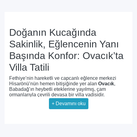
Doğanın Kucağında
Sakinlik, Eğlencenin Yanı
Başında Konfor: Ovacık’ta
Villa Tatili
Fethiye’nin hareketli ve capcanlı eğlence merkezi
Hisarönü’nün hemen bitişiğinde yer alan
Ovacık
,
Babadağ’ın heybetli eteklerine yayılmış, çam
ormanlarıyla çevrili devasa bir villa vadisidir.
Hisarönü’nün o enerjik, ışıl ışıl ve gürültülü
+
Devamını oku
caddelerinden sadece birkaç yüz metre
uzaklaştığınızda sizi karşılayan Ovacık; huzuru,
sessizliği ve muazzam dağ manzaralarını bir arada
sunar.
Dünyaca ünlü
Ölüdeniz
’e olan yakınlığı ve büyüleyici