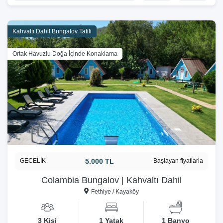
Kahvaltı Dahil Bungalov Tatili
Ortak Havuzlu Doğa İçinde Konaklama
GECELİK
5.000 TL
Başlayan fiyatlarla
Colambia Bungalov | Kahvaltı Dahil
Fethiye / Kayaköy
3 Kişi
1 Yatak
1 Banyo