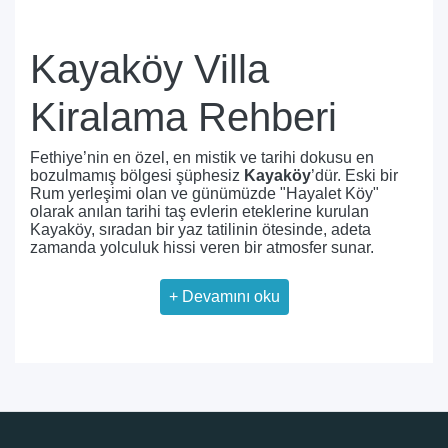
Kayaköy Villa
Kiralama Rehberi
Fethiye’nin en özel, en mistik ve tarihi dokusu en
bozulmamış bölgesi şüphesiz
Kayaköy
’dür. Eski bir
Rum yerleşimi olan ve günümüzde "Hayalet Köy"
olarak anılan tarihi taş evlerin eteklerine kurulan
Kayaköy, sıradan bir yaz tatilinin ötesinde, adeta
zamanda yolculuk hissi veren bir atmosfer sunar.
Son yıllarda lüksü, doğayı ve tarihi bir arada yaşamak
+
Devamını oku
isteyen seyahat severler için
Kayaköy villa kiralama
konsepti, Fethiye'nin en prestijli ve özgün
alternatiflerinden biri haline gelmiştir.
🏛️ Kayaköy’de Villa Tatili
Konsepti: Taş Mimari ve