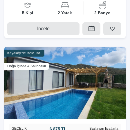
5 Kişi
2 Yatak
2 Banyo
İncele
Kayaköy’de İzole Tatil
Doğa İçinde & Salıncaklı
GECELİK
6.875 TL
Başlayan fiyatlarla