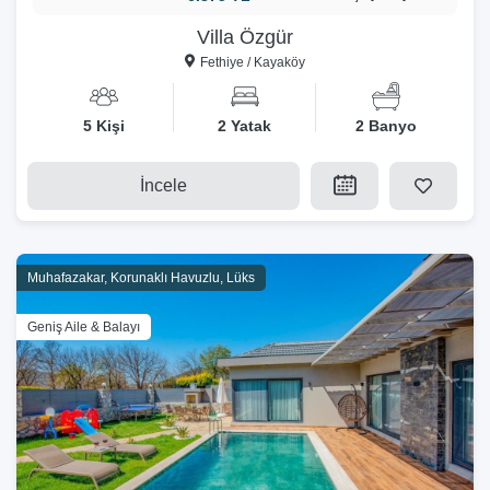
Villa Özgür
Fethiye / Kayaköy
5 Kişi
2 Yatak
2 Banyo
İncele
Muhafazakar, Korunaklı Havuzlu, Lüks
Geniş Aile & Balayı