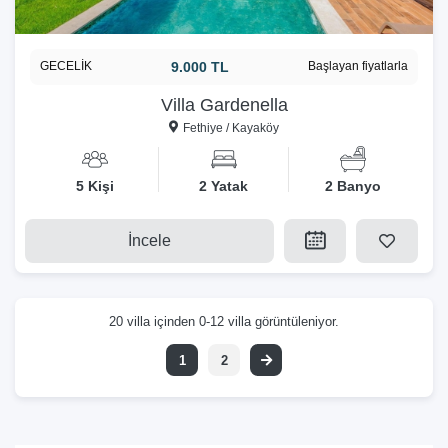
GECELİK
9.000 TL
Başlayan fiyatlarla
Villa Gardenella
Fethiye / Kayaköy
5 Kişi
2 Yatak
2 Banyo
İncele
20 villa içinden 0-12 villa görüntüleniyor.
1
2