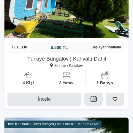
GECELİK
5.500 TL
Başlayan fiyatlarla
Türkiye Bungalov | Kahvaltı Dahil
Fethiye / Kayaköy
4 Kişi
2 Yatak
1 Banyo
İncele
Tam Korunaklı,Geniş Bahçeli,Özel Havuzlu,Muhafazakar