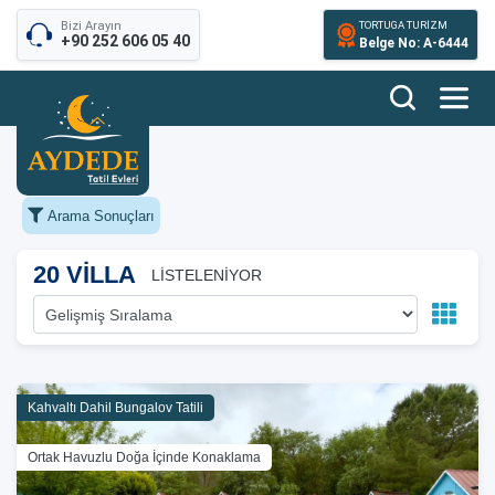
Bizi Arayın
TORTUGA TURİZM
+90 252 606 05 40
Belge No: A-6444
Arama Sonuçları
20 VİLLA
LİSTELENİYOR
Kahvaltı Dahil Bungalov Tatili
Ortak Havuzlu Doğa İçinde Konaklama