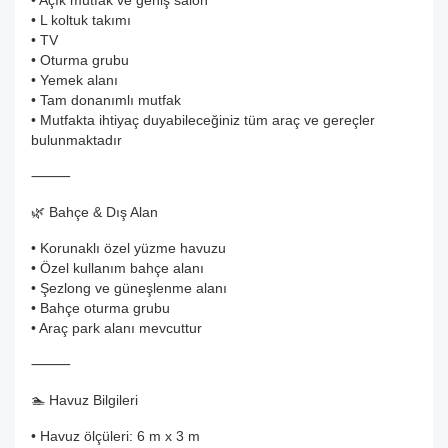
• Açık mutfak ve geniş salon
• L koltuk takımı
• TV
• Oturma grubu
• Yemek alanı
• Tam donanımlı mutfak
• Mutfakta ihtiyaç duyabileceğiniz tüm araç ve gereçler
bulunmaktadır
⸻
🌿 Bahçe & Dış Alan
• Korunaklı özel yüzme havuzu
• Özel kullanım bahçe alanı
• Şezlong ve güneşlenme alanı
• Bahçe oturma grubu
• Araç park alanı mevcuttur
⸻
🏊 Havuz Bilgileri
• Havuz ölçüleri: 6 m x 3 m