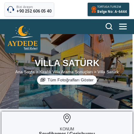
Bizi Arayın
TORTUGA TURİZM
+90 252 606 05 40
Belge No: A-6444
VILLA SATÜRK
Ana Sayfa >
Kiralık Villa Arama Sonuçları >
Villa Satürk
Tüm Fotoğrafları Göster
KONUM
Seydikemer / Gerişburnu