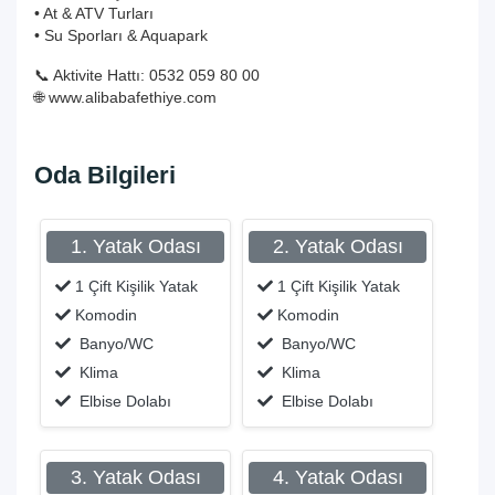
• At & ATV Turları
• Su Sporları & Aquapark
📞 Aktivite Hattı: 0532 059 80 00
🌐
www.alibabafethiye.com
Oda Bilgileri
1. Yatak Odası
2. Yatak Odası
1 Çift Kişilik Yatak
1 Çift Kişilik Yatak
Komodin
Komodin
Banyo/WC
Banyo/WC
Klima
Klima
Elbise Dolabı
Elbise Dolabı
3. Yatak Odası
4. Yatak Odası