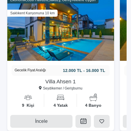
Ekonomik,Özel Havuzlu,Jakuzş, Geniş Ailelere Uygun
Saklıkent Kanyonuna 10 km
Gecelik Fiyat Aralığı
12.000 TL - 16.000 TL
Ge
Villa Ahsen 1
Seydikemer / Gerişburnu
9 Kişi
4 Yatak
4 Banyo
İncele