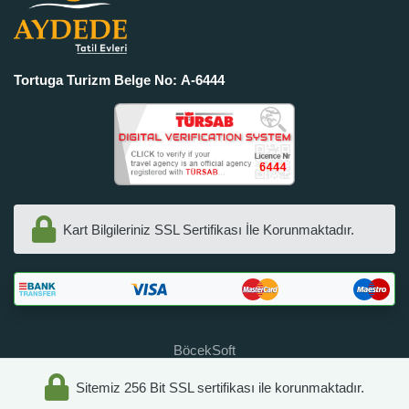
Tortuga Turizm Belge No: A-6444
Kart Bilgileriniz SSL Sertifikası İle Korunmaktadır.
BöcekSoft
Sitemiz 256 Bit SSL sertifikası ile korunmaktadır.