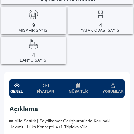
9
4
MISAFIR SAYISI
YATAK ODASI SAYISI
4
BANYO SAYISI
GENEL
FIYATLAR
MÜSAITLIK
YORUMLAR
Açıklama
🏡 Villa Satürk | Seydikemer Gerişburnu’nda Korunaklı
Havuzlu, Lüks Konseptli 4+1 Tripleks Villa