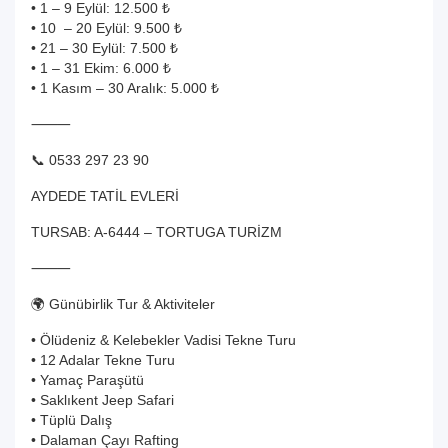
• 1 – 9 Eylül: 12.500 ₺
• 10 – 20 Eylül: 9.500 ₺
• 21 – 30 Eylül: 7.500 ₺
• 1 – 31 Ekim: 6.000 ₺
• 1 Kasım – 30 Aralık: 5.000 ₺
⸻
📞 0533 297 23 90
AYDEDE TATİL EVLERİ
TURSAB: A-6444 – TORTUGA TURİZM
⸻
🌍 Günübirlik Tur & Aktiviteler
• Ölüdeniz & Kelebekler Vadisi Tekne Turu
• 12 Adalar Tekne Turu
• Yamaç Paraşütü
• Saklıkent Jeep Safari
• Tüplü Dalış
• Dalaman Çayı Rafting