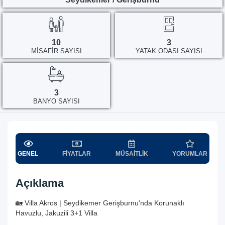
10
3
MISAFIR SAYISI
YATAK ODASI SAYISI
3
BANYO SAYISI
GENEL
FIYATLAR
MÜSAITLIK
YORUMLAR
Açıklama
🏡 Villa Akros | Seydikemer Gerişburnu'nda Korunaklı
Havuzlu, Jakuzili 3+1 Villa