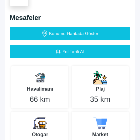
Mesafeler
Konumu Haritada Göster
Yol Tarifi Al
Havalimanı
Plaj
66 km
35 km
Otogar
Market