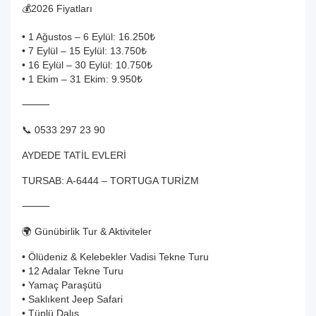
💰2026 Fiyatları
• 1 Ağustos – 6 Eylül: 16.250₺
• 7 Eylül – 15 Eylül: 13.750₺
• 16 Eylül – 30 Eylül: 10.750₺
• 1 Ekim – 31 Ekim: 9.950₺
⸻
📞 0533 297 23 90
AYDEDE TATİL EVLERİ
TURSAB: A-6444 – TORTUGA TURİZM
⸻
🌍 Günübirlik Tur & Aktiviteler
• Ölüdeniz & Kelebekler Vadisi Tekne Turu
• 12 Adalar Tekne Turu
• Yamaç Paraşütü
• Saklıkent Jeep Safari
• Tüplü Dalış