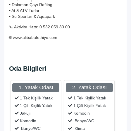
• Dalaman Çayı Rafting
• At & ATV Turları
• Su Sporları & Aquapark
📞 Aktivite Hattı: 0 532 059 80 00
🌐
www.alibabafethiye.com
Oda Bilgileri
1. Yatak Odası
2. Yatak Odası
1 Tek Kişilik Yatak
1 Tek Kişilik Yatak
1 Çift Kişilik Yatak
1 Çift Kişilik Yatak
Jakuji
Komodin
Komodin
Banyo/WC
Banyo/WC
Klima