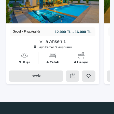
Gecelik Fiyat Aralığı
12.000 TL - 16.000 TL
Ge
Villa Ahsen 1
Seydikemer / Gerişburnu
9 Kişi
4 Yatak
4 Banyo
İncele