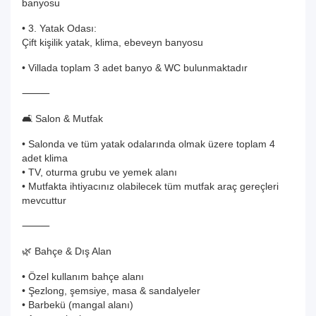
banyosu
• 3. Yatak Odası:
Çift kişilik yatak, klima, ebeveyn banyosu
• Villada toplam 3 adet banyo & WC bulunmaktadır
⸻
🛋️ Salon & Mutfak
• Salonda ve tüm yatak odalarında olmak üzere toplam 4
adet klima
• TV, oturma grubu ve yemek alanı
• Mutfakta ihtiyacınız olabilecek tüm mutfak araç gereçleri
mevcuttur
⸻
🌿 Bahçe & Dış Alan
• Özel kullanım bahçe alanı
• Şezlong, şemsiye, masa & sandalyeler
• Barbekü (mangal alanı)