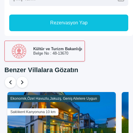
Rezervasyon Yap
Kültür ve Turizm Bakanlığı
Belge No : 48-13670
Benzer Villalara Gözatın
Ekonomik,Özel Havuzlu,Jakuzş, Geniş Ailelere Uygun
Saklıkent Kanyonuna 10 km