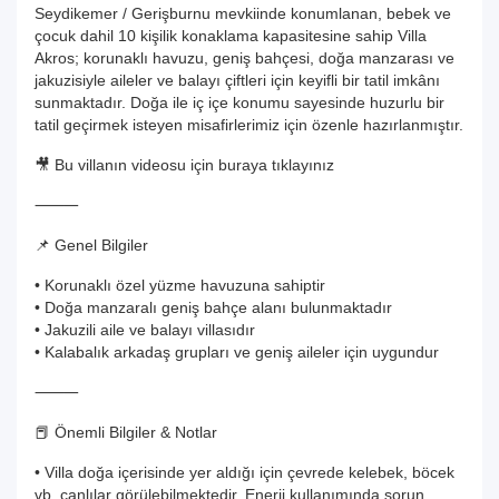
Seydikemer / Gerişburnu mevkiinde konumlanan, bebek ve
çocuk dahil 10 kişilik konaklama kapasitesine sahip Villa
Akros; korunaklı havuzu, geniş bahçesi, doğa manzarası ve
jakuzisiyle aileler ve balayı çiftleri için keyifli bir tatil imkânı
sunmaktadır. Doğa ile iç içe konumu sayesinde huzurlu bir
tatil geçirmek isteyen misafirlerimiz için özenle hazırlanmıştır.
🎥 Bu villanın videosu için buraya tıklayınız
⸻
📌 Genel Bilgiler
• Korunaklı özel yüzme havuzuna sahiptir
• Doğa manzaralı geniş bahçe alanı bulunmaktadır
• Jakuzili aile ve balayı villasıdır
• Kalabalık arkadaş grupları ve geniş aileler için uygundur
⸻
📕 Önemli Bilgiler & Notlar
• Villa doğa içerisinde yer aldığı için çevrede kelebek, böcek
vb. canlılar görülebilmektedir. Enerji kullanımında sorun