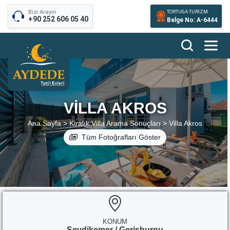
Bizi Arayın
TORTUGA TURİZM
+90 252 606 05 40
Belge No: A-6444
VILLA AKROS
Ana Sayfa >
Kiralık Villa Arama Sonuçları >
Villa Akros
Tüm Fotoğrafları Göster
KONUM
Seydikemer / Gerişburnu