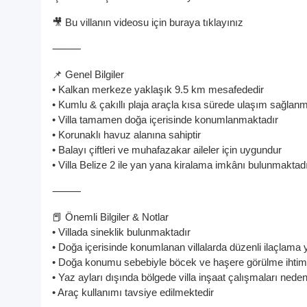
🎥 Bu villanın videosu için buraya tıklayınız
⸻
📌 Genel Bilgiler
• Kalkan merkeze yaklaşık 9.5 km mesafededir
• Kumlu & çakıllı plaja araçla kısa sürede ulaşım sağlan
• Villa tamamen doğa içerisinde konumlanmaktadır
• Korunaklı havuz alanına sahiptir
• Balayı çiftleri ve muhafazakar aileler için uygundur
• Villa Belize 2 ile yan yana kiralama imkânı bulunmaktad
⸻
📕 Önemli Bilgiler & Notlar
• Villada sineklik bulunmaktadır
• Doğa içerisinde konumlanan villalarda düzenli ilaçlama 
• Doğa konumu sebebiyle böcek ve haşere görülme ihtim
• Yaz ayları dışında bölgede villa inşaat çalışmaları nede
• Araç kullanımı tavsiye edilmektedir