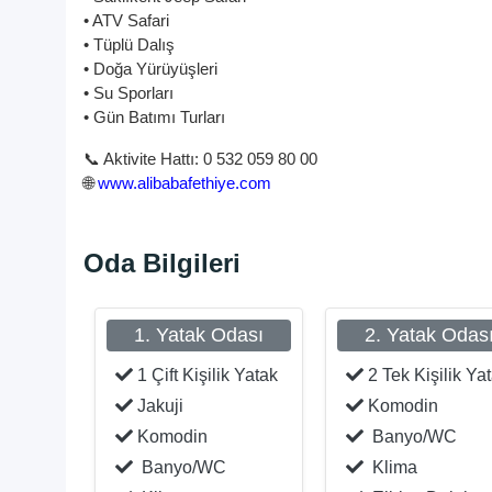
• ATV Safari
• Tüplü Dalış
• Doğa Yürüyüşleri
• Su Sporları
• Gün Batımı Turları
📞 Aktivite Hattı: 0 532 059 80 00
🌐
www.alibabafethiye.com
Oda Bilgileri
1. Yatak Odası
2. Yatak Odas
1 Çift Kişilik Yatak
2 Tek Kişilik Ya
Jakuji
Komodin
Komodin
Banyo/WC
Banyo/WC
Klima