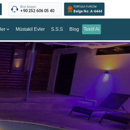
Bizi Arayın
TORTUGA TURİZM
+90 252 606 05 40
Belge No: A-6444
ler
Müstakil Evler
S.S.S
Blog
Teklif Al