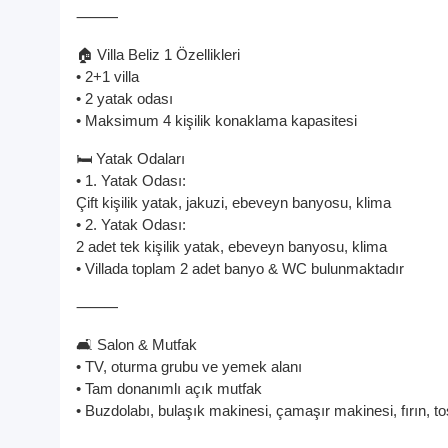
⸻
🏠 Villa Beliz 1 Özellikleri
• 2+1 villa
• 2 yatak odası
• Maksimum 4 kişilik konaklama kapasitesi
🛏️ Yatak Odaları
• 1. Yatak Odası:
Çift kişilik yatak, jakuzi, ebeveyn banyosu, klima
• 2. Yatak Odası:
2 adet tek kişilik yatak, ebeveyn banyosu, klima
• Villada toplam 2 adet banyo & WC bulunmaktadır
⸻
🛋️ Salon & Mutfak
• TV, oturma grubu ve yemek alanı
• Tam donanımlı açık mutfak
• Buzdolabı, bulaşık makinesi, çamaşır makinesi, fırın, 