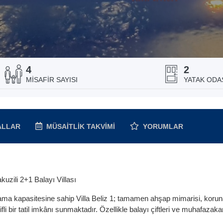
4
2
MISAFIR SAYISI
YATAK ODAS
ALLAR
MÜSAITLIK
TAKVIMI
YORUMLAR
kuzili 2+1 Balayı Villası
ama kapasitesine sahip Villa Beliz 1; tamamen ahşap mimarisi, korun
i bir tatil imkânı sunmaktadır. Özellikle balayı çiftleri ve muhafazakar