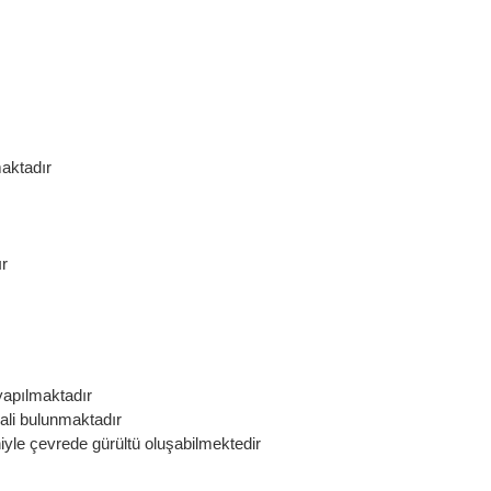
maktadır
ır
yapılmaktadır
ali bulunmaktadır
niyle çevrede gürültü oluşabilmektedir