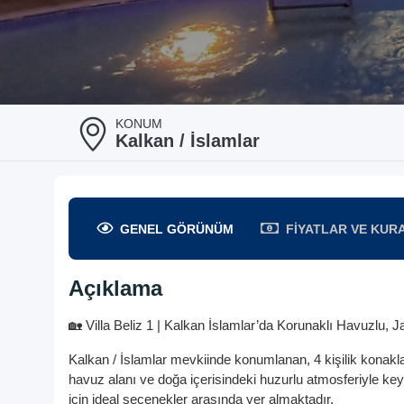
KONUM
Kalkan / İslamlar
GENEL
GÖRÜNÜM
FIYATLAR
VE KUR
Açıklama
🏡 Villa Beliz 1 | Kalkan İslamlar’da Korunaklı Havuzlu, Ja
Kalkan / İslamlar mevkiinde konumlanan, 4 kişilik konakl
havuz alanı ve doğa içerisindeki huzurlu atmosferiyle keyifl
için ideal seçenekler arasında yer almaktadır.