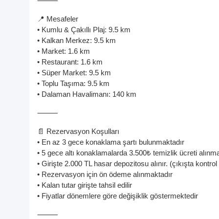
⸻
📍 Mesafeler
• Kumlu & Çakıllı Plaj: 9.5 km
• Kalkan Merkez: 9.5 km
• Market: 1.6 km
• Restaurant: 1.6 km
• Süper Market: 9.5 km
• Toplu Taşıma: 9.5 km
• Dalaman Havalimanı: 140 km
⸻
📄 Rezervasyon Koşulları
• En az 3 gece konaklama şartı bulunmaktadır
• 5 gece altı konaklamalarda 3.500₺ temizlik ücreti alınm
• Girişte 2.000 TL hasar depozitosu alınır. (çıkışta kontrol 
• Rezervasyon için ön ödeme alınmaktadır
• Kalan tutar girişte tahsil edilir
• Fiyatlar dönemlere göre değişiklik göstermektedir
⸻