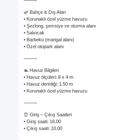
⸻
🌿 Bahçe & Dış Alan
• Korunaklı özel yüzme havuzu
• Şezlong, şemsiye ve oturma alanı
• Salıncak
• Barbekü (mangal alanı)
• Özel otopark alanı
⸻
🏊 Havuz Bilgileri
• Havuz ölçüleri: 8 x 4 m
• Havuz derinliği: 1.50 m
• Korunaklı özel yüzme havuzu
⸻
⏰ Giriş – Çıkış Saatleri
• Giriş saati: 16.00
• Çıkış saati: 10.00