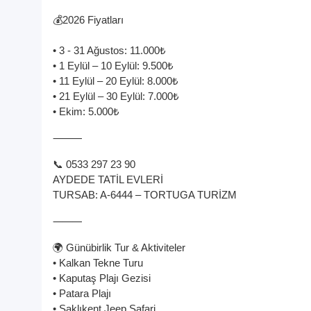
💰2026 Fiyatları
• 3 - 31 Ağustos: 11.000₺
• 1 Eylül – 10 Eylül: 9.500₺
• 11 Eylül – 20 Eylül: 8.000₺
• 21 Eylül – 30 Eylül: 7.000₺
• Ekim: 5.000₺
⸻
📞 0533 297 23 90
AYDEDE TATİL EVLERİ
TURSAB: A-6444 – TORTUGA TURİZM
⸻
🌍 Günübirlik Tur & Aktiviteler
• Kalkan Tekne Turu
• Kaputaş Plajı Gezisi
• Patara Plajı
• Saklıkent Jeep Safari