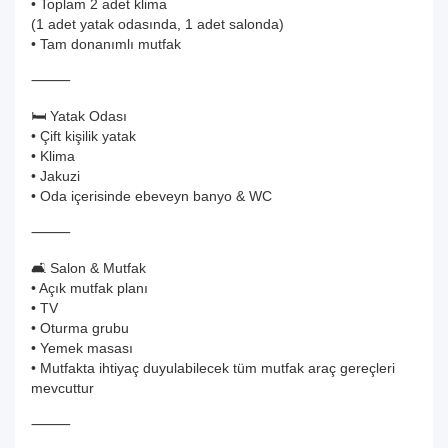
• Toplam 2 adet klima
(1 adet yatak odasında, 1 adet salonda)
• Tam donanımlı mutfak
⸻
🛏️ Yatak Odası
• Çift kişilik yatak
• Klima
• Jakuzi
• Oda içerisinde ebeveyn banyo & WC
⸻
🛋️ Salon & Mutfak
• Açık mutfak planı
• TV
• Oturma grubu
• Yemek masası
• Mutfakta ihtiyaç duyulabilecek tüm mutfak araç gereçleri
mevcuttur
⸻