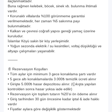
ilaçlanmaktadır.
Buna rağmen kelebek, böcek, sinek vb. bulunma ihtimali
vardır.
• Korunaklı villalarda %100 görünmeme garantisi
verilmemektedir, her zaman %5 sakınma payı
bulunmaktadır.
• Kalkan ve çevresi coğrafi yapısı gereği yamaç üzerine
kuruludur.
İslamlar Köyü sakin bir köy yerleşimidir.
• Yoğun sezonda elektrik / su kesintileri, voltaj düşüklüğü ve
altyapı çalışmaları yaşanabilir.
⸻
📄 Rezervasyon Koşulları
• Tüm aylar için minimum 3 gece konaklama şartı vardır
• 5 gece altı konaklamalarda 3.000₺ temizlik ücreti alınır
• Girişte 5.000₺ hasar depozitosu alınır. (Çıkışta yapılan
kontrolden sonra hasar yoksa iade edilir)
• Rezervasyon için toplam tutarın %20’si ön ödeme alınır
• Giriş tarihinden 30 gün öncesine kadar iptal & iade hakkı
vardır
• Fiyatlar aylara göre değişiklik göstermektedir