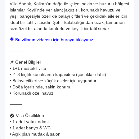
Villa Ahenk, Kalkan’ın doğa ile iç içe, sakin ve huzurlu bölgesi
İslamlar Köyü’nde yer alan; jakuzisi, korunaklı havuzu ve
yeşil bahçesiyle özellikle balayı çiftleri ve çekirdek aileler için
ideal bir tatil villasıdır. Şehir kalabalığından uzak, tamamen
size özel bir alanda konforlu ve keyifli bir tatil sunar.
🎥 Bu villanın videosu için buraya tıklayınız
⸻
📌 Genel Bilgiler
• 1+1 müstakil villa
• 2–3 kişilik konaklama kapasitesi (çocuklar dahil)
• Balayı çiftleri ve küçük aileler için uygundur
• Doğa içerisinde, sakin konum
• Korunaklı özel havuz
⸻
🏠 Villa Özellikleri
• 1 adet yatak odası
• 1 adet banyo & WC
• Açık plan mutfak & salon