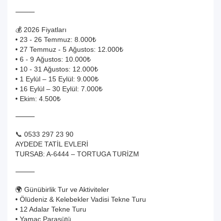
⸻
💰 2026 Fiyatları
• 23 - 26 Temmuz: 8.000₺
• 27 Temmuz - 5 Ağustos: 12.000₺
• 6 - 9 Ağustos: 10.000₺
• 10 - 31 Ağustos: 12.000₺
• 1 Eylül – 15 Eylül: 9.000₺
• 16 Eylül – 30 Eylül: 7.000₺
• Ekim: 4.500₺
⸻
📞 0533 297 23 90
AYDEDE TATİL EVLERİ
TURSAB: A-6444 – TORTUGA TURİZM
⸻
🌍 Günübirlik Tur ve Aktiviteler
• Ölüdeniz & Kelebekler Vadisi Tekne Turu
• 12 Adalar Tekne Turu
• Yamaç Paraşütü