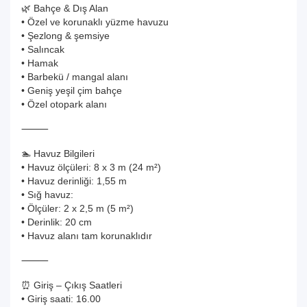
🌿 Bahçe & Dış Alan
• Özel ve korunaklı yüzme havuzu
• Şezlong & şemsiye
• Salıncak
• Hamak
• Barbekü / mangal alanı
• Geniş yeşil çim bahçe
• Özel otopark alanı
⸻
🏊 Havuz Bilgileri
• Havuz ölçüleri: 8 x 3 m (24 m²)
• Havuz derinliği: 1,55 m
• Sığ havuz:
• Ölçüler: 2 x 2,5 m (5 m²)
• Derinlik: 20 cm
• Havuz alanı tam korunaklıdır
⸻
⏰ Giriş – Çıkış Saatleri
• Giriş saati: 16.00