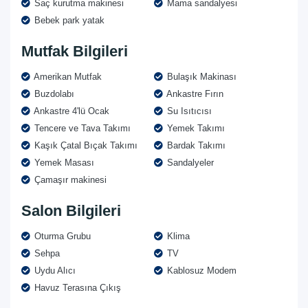
Saç kurutma makinesi
Mama sandalyesi
Bebek park yatak
Mutfak Bilgileri
Amerikan Mutfak
Bulaşık Makinası
Buzdolabı
Ankastre Fırın
Ankastre 4'lü Ocak
Su Isıtıcısı
Tencere ve Tava Takımı
Yemek Takımı
Kaşık Çatal Bıçak Takımı
Bardak Takımı
Yemek Masası
Sandalyeler
Çamaşır makinesi
Salon Bilgileri
Oturma Grubu
Klima
Sehpa
TV
Uydu Alıcı
Kablosuz Modem
Havuz Terasına Çıkış