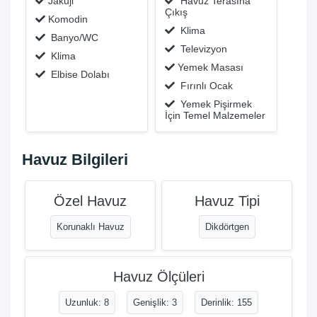
Jakuji
Havuz Terasına
Çıkış
Komodin
Klima
Banyo/WC
Televizyon
Klima
Yemek Masası
Elbise Dolabı
Fırınlı Ocak
Yemek Pişirmek
İçin Temel Malzemeler
Havuz Bilgileri
Özel Havuz
Havuz Tipi
Korunaklı Havuz
Dikdörtgen
Havuz Ölçüleri
Uzunluk: 8
Genişlik: 3
Derinlik: 155