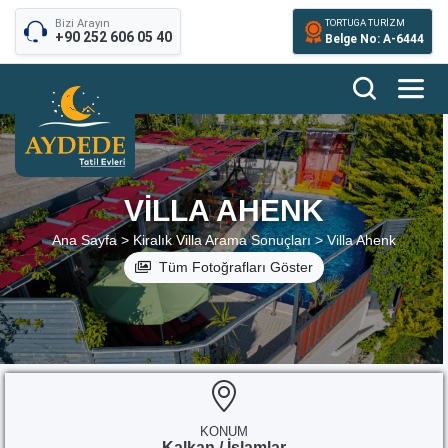
Bizi Arayın
TORTUGA TURİZM
+90 252 606 05 40
Belge No: A-6444
VILLA AHENK
Ana Sayfa >
Kiralık Villa Arama Sonuçları >
Villa Ahenk
Tüm Fotoğrafları Göster
KONUM
Kalkan / İslamlar