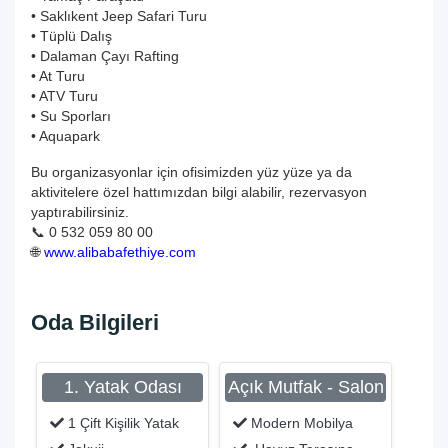
• Saklıkent Jeep Safari Turu
• Tüplü Dalış
• Dalaman Çayı Rafting
• At Turu
• ATV Turu
• Su Sporları
• Aquapark
Bu organizasyonlar için ofisimizden yüz yüze ya da
aktivitelere özel hattımızdan bilgi alabilir, rezervasyon
yaptırabilirsiniz.
📞 0 532 059 80 00
🌐
www.alibabafethiye.com
Oda Bilgileri
1. Yatak Odası
Açık Mutfak - Salon
1 Çift Kişilik Yatak
Modern Mobilya