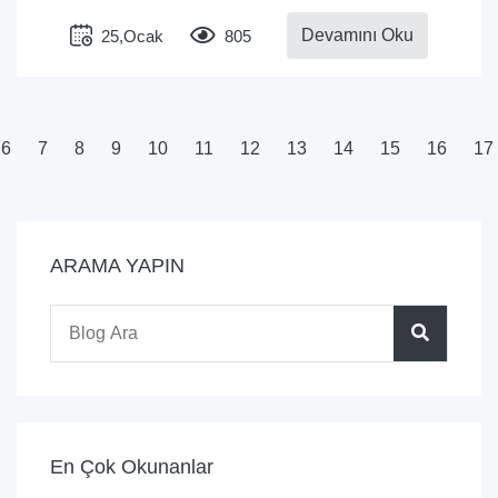
Devamını Oku
25,Ocak
805
6
7
8
9
10
11
12
13
14
15
16
17
ARAMA YAPIN
En Çok Okunanlar