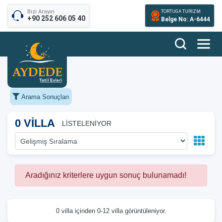
Bizi Arayın
TORTUGA TURİZM
+90 252 606 05 40
Belge No: A-6444
Arama Sonuçları
0 VİLLA
LİSTELENİYOR
Aradığınız kriterlere uygun sonuç bulunamadı!
0 villa içinden 0-12 villa görüntüleniyor.