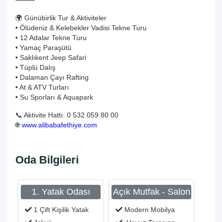
⸻
🌍 Günübirlik Tur & Aktiviteler
• Ölüdeniz & Kelebekler Vadisi Tekne Turu
• 12 Adalar Tekne Turu
• Yamaç Paraşütü
• Saklıkent Jeep Safari
• Tüplü Dalış
• Dalaman Çayı Rafting
• At & ATV Turları
• Su Sporları & Aquapark
📞 Aktivite Hattı: 0 532 059 80 00
🌐
www.alibabafethiye.com
Oda Bilgileri
1. Yatak Odası
Açık Mutfak - Salon
1 Çift Kişilik Yatak
Modern Mobilya