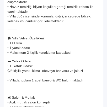
oluşmaktadır
• Havuz temizliği hijyen koşulları gereği temizlik robotu ile
yapılmaktadır
• Villa doğa içerisinde konumlandığı için çevrede böcek,
kelebek vb. canlılar görülebilmektedir
⸻
🏠 Villa Velvet Özellikleri
• 1+1 villa
• 1 yatak odası
• Maksimum 2 kişilik konaklama kapasitesi
🛏️ Yatak Odaları
• 1. Yatak Odası:
Çift kişilik yatak, klima, ebeveyn banyosu ve jakuzi
• Villada toplam 1 adet banyo & WC bulunmaktadır
⸻
🛋️ Salon & Mutfak
• Açık mutfak salon konsepti