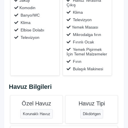
Jakuji
Havuz Terasına
Çıkış
Komodin
Klima
Banyo/WC
Televizyon
Klima
Yemek Masası
Elbise Dolabı
Mikrodalga fırın
Televizyon
Fırınlı Ocak
Yemek Pişirmek
İçin Temel Malzemeler
Fırın
Bulaşık Makinesi
Havuz Bilgileri
Özel Havuz
Havuz Tipi
Korunaklı Havuz
Dikdörtgen