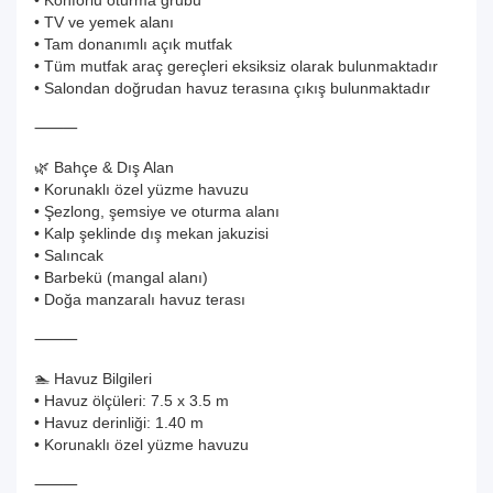
• Konforlu oturma grubu
• TV ve yemek alanı
• Tam donanımlı açık mutfak
• Tüm mutfak araç gereçleri eksiksiz olarak bulunmaktadır
• Salondan doğrudan havuz terasına çıkış bulunmaktadır
⸻
🌿 Bahçe & Dış Alan
• Korunaklı özel yüzme havuzu
• Şezlong, şemsiye ve oturma alanı
• Kalp şeklinde dış mekan jakuzisi
• Salıncak
• Barbekü (mangal alanı)
• Doğa manzaralı havuz terası
⸻
🏊 Havuz Bilgileri
• Havuz ölçüleri: 7.5 x 3.5 m
• Havuz derinliği: 1.40 m
• Korunaklı özel yüzme havuzu
⸻