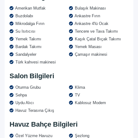
Amerikan Mutfak
Bulaşık Makinası
Buzdolabı
Ankastre Fırın
Mikrodalga Fırın
Ankastre 4'lü Ocak
Su Isıtıcısı
Tencere ve Tava Takımı
Yemek Takımı
Kaşık Çatal Bıçak Takımı
Bardak Takımı
Yemek Masası
Sandalyeler
Çamaşır makinesi
Türk kahvesi makinesi
Salon Bilgileri
Oturma Grubu
Klima
Sehpa
TV
Uydu Alıcı
Kablosuz Modem
Havuz Terasına Çıkış
Havuz Bahçe Bilgileri
Özel Yüzme Havuzu
Şezlong