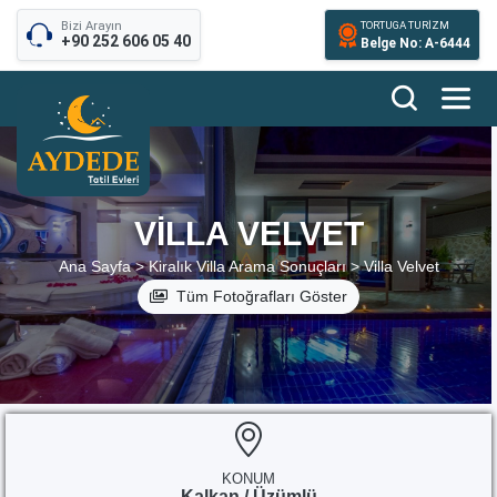
Bizi Arayın
TORTUGA TURİZM
+90 252 606 05 40
Belge No: A-6444
VILLA VELVET
Ana Sayfa >
Kiralık Villa Arama Sonuçları >
Villa Velvet
Tüm Fotoğrafları Göster
KONUM
Kalkan / Üzümlü