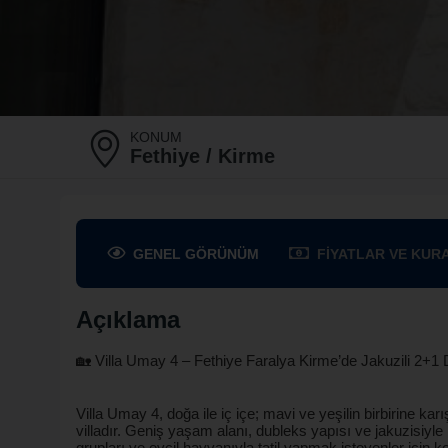
KONUM
Fethiye / Kirme
GENEL
GÖRÜNÜM
FIYATLAR
VE KUR
Açıklama
🏡 Villa Umay 4 – Fethiye Faralya Kirme’de Jakuzili 2+1 
Villa Umay 4, doğa ile iç içe; mavi ve yeşilin birbirine k
villadır. Geniş yaşam alanı, dubleks yapısı ve jakuzisiyle h
grupları ve evcil hayvanıyla tatil yapmak isteyenler için ko