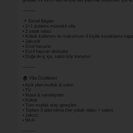
⸻
📌 Genel Bilgiler
• 2+1 dubleks müstakil villa
• 2 yatak odası
• Koltuk kullanımı ile maksimum 6 kişilik konaklama kapa
• Jakuzili
• Özel havuzlu
• Evcil hayvan dostudur
• Doğa ile iç içe, sakin köy konumu
⸻
🏠 Villa Özellikleri
• Açık plan mutfak & salon
• TV
• Masa & sandalyeler
• Koltuk
• Tüm mutfak araç gereçleri
• Toplam 3 adet klima (her yatak odası + salon)
• Jakuzi
• Wi-Fi
⸻