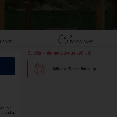
2
 SAYISI
BANYO SAYISI
Bu villa kiralamaya uygun değildir!
Kültür ve Turizm Bakanlığı
zel bir
r, arkadaş