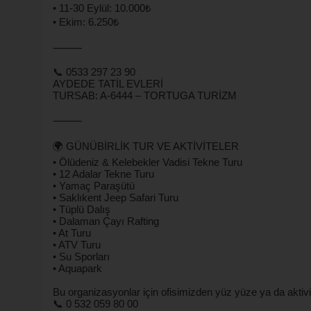
• 11-30 Eylül: 10.000₺
• Ekim: 6.250₺
⸻
📞 0533 297 23 90
AYDEDE TATİL EVLERİ
TURSAB: A-6444 – TORTUGA TURİZM
⸻
🌍 GÜNÜBİRLİK TUR VE AKTİVİTELER
• Ölüdeniz & Kelebekler Vadisi Tekne Turu
• 12 Adalar Tekne Turu
• Yamaç Paraşütü
• Saklıkent Jeep Safari Turu
• Tüplü Dalış
• Dalaman Çayı Rafting
• At Turu
• ATV Turu
• Su Sporları
• Aquapark
Bu organizasyonlar için ofisimizden yüz yüze ya da aktivite
📞 0 532 059 80 00