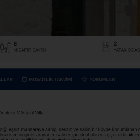
6
2
MISAFIR SAYISI
YATAK ODASI
ALLAR
MÜSAITLIK
TAKVIMI
YORUMLAR
Dubleks Müstakil Villa
arıştığı eşsiz manzaraya sahip, sessiz ve sakin bir köyde konumlanan ö
uzur ve dinginlik arayan misafirler için ideal olan villa; çocuklu ailele
nforlu ve keyifli bir tatil deneyimi sunmaktadır.