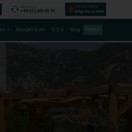
Bizi Arayın
TORTUGA TURİZM
+90 252 606 05 40
Belge No: A-6444
ler
Müstakil Evler
S.S.S
Blog
Teklif Al