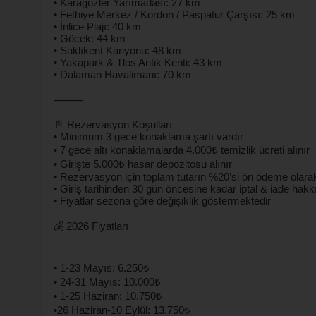
• Karagözler Yarımadası: 27 km
• Fethiye Merkez / Kordon / Paspatur Çarşısı: 25 km
• İnlice Plajı: 40 km
• Göcek: 44 km
• Saklıkent Kanyonu: 48 km
• Yakapark & Tlos Antik Kenti: 43 km
• Dalaman Havalimanı: 70 km
⸻
📄 Rezervasyon Koşulları
• Minimum 3 gece konaklama şartı vardır
• 7 gece altı konaklamalarda 4.000₺ temizlik ücreti alınır
• Girişte 5.000₺ hasar depozitosu alınır
• Rezervasyon için toplam tutarın %20’si ön ödeme olarak
• Giriş tarihinden 30 gün öncesine kadar iptal & iade hakkı
• Fiyatlar sezona göre değişiklik göstermektedir
💰 2026 Fiyatları
• 1-23 Mayıs: 6.250₺
• 24-31 Mayıs: 10.000₺
• 1-25 Haziran: 10.750₺
•26 Haziran-10 Eylül: 13.750₺