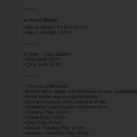
⸻
🏊 Havuz Bilgileri
• Havuz ölçüleri: 4 x 8 m (32 m²)
• Havuz derinliği: 1,55 m
⸻
⏰ Giriş – Çıkış Saatleri
• Giriş saati: 16.00
• Çıkış saati: 10.00
⸻
📍 Konum & Mesafeler
• Evimiz rakım olarak yüksekte kalan bir köy içerisindedi
• Asfalt yoldan ulaşım sağlanmaktadır
• En yakın merkez: 9 km (yaklaşık 20 dk)
• Kelebekler Vadisi kayalık manzara: 4 km
• Ölüdeniz Plajı: 10 km
• Kabak Koyu: 15 km
• Çalış Plajı: 29 km
• Akmaz / Karataş Plajı: 35 km
• Katrancı / Günlüklü Plajı: 40 km