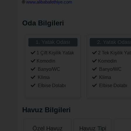
🌐
www.alibabafethiye.com
Oda Bilgileri
1. Yatak Odası
2. Yatak Odas
1 Çift Kişilik Yatak
2 Tek Kişilik Ya
Komodin
Komodin
Banyo/WC
Banyo/WC
Klima
Klima
Elbise Dolabı
Elbise Dolabı
Havuz Bilgileri
Özel Havuz
Havuz Tipi