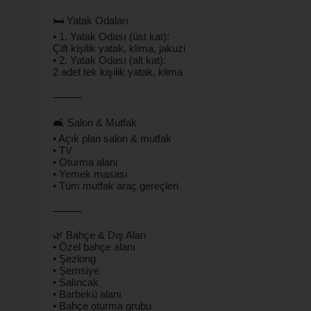
🛏️ Yatak Odaları
• 1. Yatak Odası (üst kat):
Çift kişilik yatak, klima, jakuzi
• 2. Yatak Odası (alt kat):
2 adet tek kişilik yatak, klima
⸻
🛋️ Salon & Mutfak
• Açık plan salon & mutfak
• TV
• Oturma alanı
• Yemek masası
• Tüm mutfak araç gereçleri
⸻
🌿 Bahçe & Dış Alan
• Özel bahçe alanı
• Şezlong
• Şemsiye
• Salıncak
• Barbekü alanı
• Bahçe oturma grubu