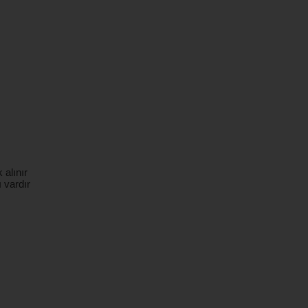
 alınır
 vardır