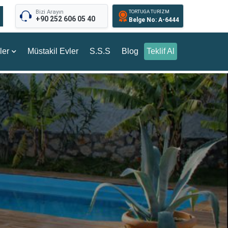
Bizi Arayın
TORTUGA TURİZM
+90 252 606 05 40
Belge No: A-6444
ler
Müstakil Evler
S.S.S
Blog
Teklif Al