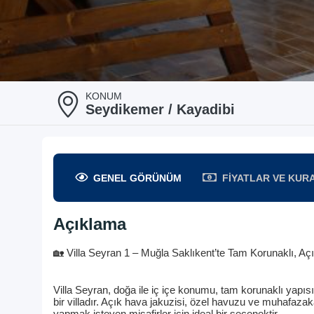
KONUM
Seydikemer / Kayadibi
GENEL
GÖRÜNÜM
FIYATLAR
VE KUR
Açıklama
🏡 Villa Seyran 1 – Muğla Saklıkent’te Tam Korunaklı, Açı
Villa Seyran, doğa ile iç içe konumu, tam korunaklı yapısı
bir villadır. Açık hava jakuzisi, özel havuzu ve muhafazakâr
yapmak isteyen misafirler için ideal bir seçenektir.