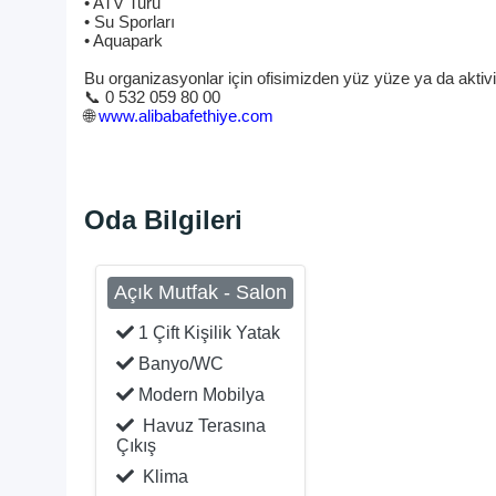
• ATV Turu
• Su Sporları
• Aquapark
Bu organizasyonlar için ofisimizden yüz yüze ya da aktivite
📞 0 532 059 80 00
🌐
www.alibabafethiye.com
Oda Bilgileri
Açık Mutfak - Salon
1 Çift Kişilik Yatak
Banyo/WC
Modern Mobilya
Havuz Terasına
Çıkış
Klima