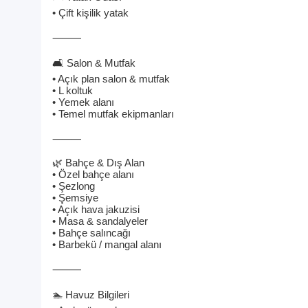
• Çift kişilik yatak
⸻
🛋️ Salon & Mutfak
• Açık plan salon & mutfak
• L koltuk
• Yemek alanı
• Temel mutfak ekipmanları
⸻
🌿 Bahçe & Dış Alan
• Özel bahçe alanı
• Şezlong
• Şemsiye
• Açık hava jakuzisi
• Masa & sandalyeler
• Bahçe salıncağı
• Barbekü / mangal alanı
⸻
🏊 Havuz Bilgileri