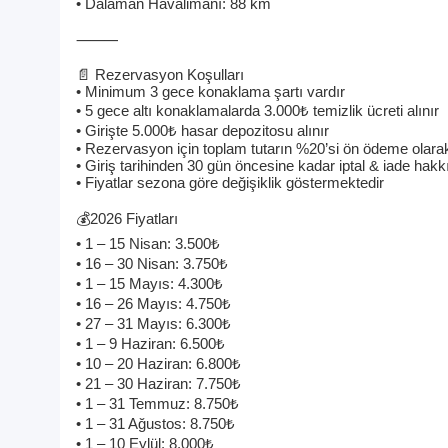
• Dalaman Havalimanı: 88 km
⸻
📄 Rezervasyon Koşulları
• Minimum 3 gece konaklama şartı vardır
• 5 gece altı konaklamalarda 3.000₺ temizlik ücreti alınır
• Girişte 5.000₺ hasar depozitosu alınır
• Rezervasyon için toplam tutarın %20’si ön ödeme olarak
• Giriş tarihinden 30 gün öncesine kadar iptal & iade hakkı
• Fiyatlar sezona göre değişiklik göstermektedir
💰2026 Fiyatları
• 1 – 15 Nisan: 3.500₺
• 16 – 30 Nisan: 3.750₺
• 1 – 15 Mayıs: 4.300₺
• 16 – 26 Mayıs: 4.750₺
• 27 – 31 Mayıs: 6.300₺
• 1 – 9 Haziran: 6.500₺
• 10 – 20 Haziran: 6.800₺
• 21 – 30 Haziran: 7.750₺
• 1 – 31 Temmuz: 8.750₺
• 1 – 31 Ağustos: 8.750₺
• 1 – 10 Eylül: 8.000₺