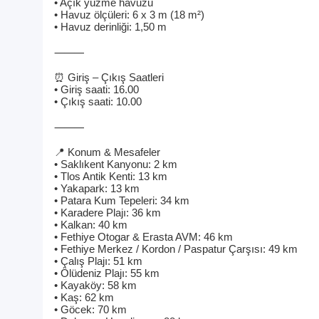
• Açık yüzme havuzu
• Havuz ölçüleri: 6 x 3 m (18 m²)
• Havuz derinliği: 1,50 m
⸻
⏰ Giriş – Çıkış Saatleri
• Giriş saati: 16.00
• Çıkış saati: 10.00
⸻
📍 Konum & Mesafeler
• Saklıkent Kanyonu: 2 km
• Tlos Antik Kenti: 13 km
• Yakapark: 13 km
• Patara Kum Tepeleri: 34 km
• Karadere Plajı: 36 km
• Kalkan: 40 km
• Fethiye Otogar & Erasta AVM: 46 km
• Fethiye Merkez / Kordon / Paspatur Çarşısı: 49 km
• Çalış Plajı: 51 km
• Ölüdeniz Plajı: 55 km
• Kayaköy: 58 km
• Kaş: 62 km
• Göcek: 70 km