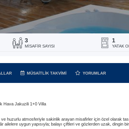
3
1
MISAFIR SAYISI
YATAK O
ALLAR
MÜSAITLIK
TAKVIMI
YORUMLAR
k Hava Jakuzili 1+0 Villa
 ve huzurlu atmosferiyle sakinlik arayan misafirler için özel olarak ta
 ailelere uygun yapısıyla; balayı çiftleri ve gözlerden uzak, dingin bir 