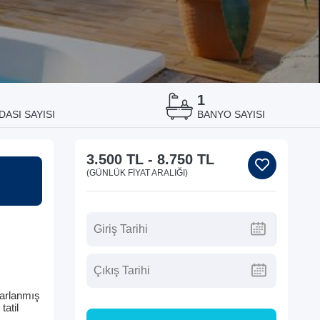
1
DASI SAYISI
BANYO SAYISI
3.500 TL
-
8.750 TL
(GÜNLÜK FIYAT ARALIĞI)
sarlanmış
tatil