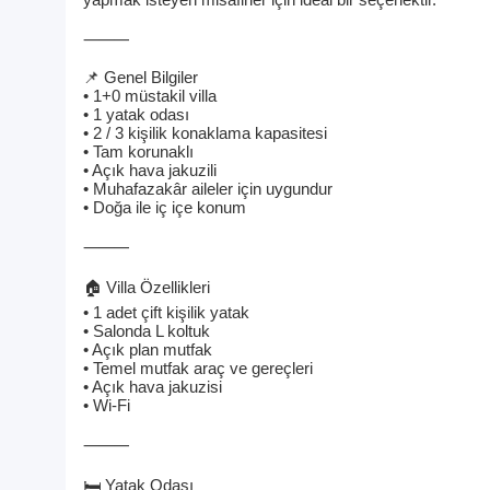
⸻
📌 Genel Bilgiler
• 1+0 müstakil villa
• 1 yatak odası
• 2 / 3 kişilik konaklama kapasitesi
• Tam korunaklı
• Açık hava jakuzili
• Muhafazakâr aileler için uygundur
• Doğa ile iç içe konum
⸻
🏠 Villa Özellikleri
• 1 adet çift kişilik yatak
• Salonda L koltuk
• Açık plan mutfak
• Temel mutfak araç ve gereçleri
• Açık hava jakuzisi
• Wi-Fi
⸻
🛏️ Yatak Odası