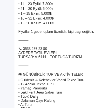
• 11 – 20 Eylül: 7.300₺
• 21 – 30 Eylül: 6.000₺
• 1 – 15 Ekim: 5.000₺
• 16 – 31 Ekim: 4.000₺
• 1 – 30 Kasım: 4.000₺
Fiyatlar 1 gece toplam ücretidir, kişi başı değildir.
⸻
📞 0533 297 23 90
AYDEDE TATİL EVLERİ
TURSAB: A-6444 – TORTUGA TURİZM
⸻
🌍 GÜNÜBİRLİK TUR VE AKTİVİTELER
• Ölüdeniz & Kelebekler Vadisi Tekne Turu
• 12 Adalar Tekne Turu
• Yamaç Paraşütü
• Saklıkent Jeep Safari Turu
• Tüplü Dalış
• Dalaman Çayı Rafting
• At Turu