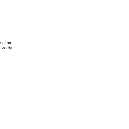
 alınır
 vardır