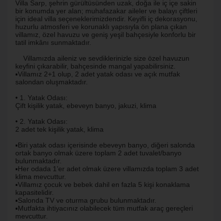
Villa Sarp, şehrin gürültüsünden uzak, doğa ile iç içe sakin
bir konumda yer alan; muhafazakar aileler ve balayı çiftleri
için ideal villa seçeneklerimizdendir. Keyifli iç dekorasyonu,
huzurlu atmosferi ve korunaklı yapısıyla ön plana çıkan
villamız, özel havuzu ve geniş yeşil bahçesiyle konforlu bir
tatil imkânı sunmaktadır.
Villamızda aileniz ve sevdiklerinizle size özel havuzun
keyfini çıkarabilir, bahçesinde mangal yapabilirsiniz.
▪️Villamız 2+1 olup, 2 adet yatak odası ve açık mutfak
salondan oluşmaktadır.
• 1. Yatak Odası:
Çift kişilik yatak, ebeveyn banyo, jakuzi, klima
• 2. Yatak Odası:
2 adet tek kişilik yatak, klima
▪️Biri yatak odası içerisinde ebeveyn banyo, diğeri salonda
ortak banyo olmak üzere toplam 2 adet tuvalet/banyo
bulunmaktadır.
▪️Her odada 1’er adet olmak üzere villamızda toplam 3 adet
klima mevcuttur.
▪️Villamız çocuk ve bebek dahil en fazla 5 kişi konaklama
kapasitelidir.
▪️Salonda TV ve oturma grubu bulunmaktadır.
▪️Mutfakta ihtiyacınız olabilecek tüm mutfak araç gereçleri
mevcuttur.