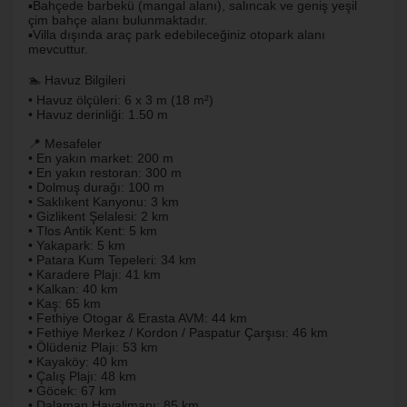
▪️Bahçede barbekü (mangal alanı), salıncak ve geniş yeşil
çim bahçe alanı bulunmaktadır.
▪️Villa dışında araç park edebileceğiniz otopark alanı
mevcuttur.
🏊 Havuz Bilgileri
• Havuz ölçüleri: 6 x 3 m (18 m²)
• Havuz derinliği: 1.50 m
📍 Mesafeler
• En yakın market: 200 m
• En yakın restoran: 300 m
• Dolmuş durağı: 100 m
• Saklıkent Kanyonu: 3 km
• Gizlikent Şelalesi: 2 km
• Tlos Antik Kent: 5 km
• Yakapark: 5 km
• Patara Kum Tepeleri: 34 km
• Karadere Plajı: 41 km
• Kalkan: 40 km
• Kaş: 65 km
• Fethiye Otogar & Erasta AVM: 44 km
• Fethiye Merkez / Kordon / Paspatur Çarşısı: 46 km
• Ölüdeniz Plajı: 53 km
• Kayaköy: 40 km
• Çalış Plajı: 48 km
• Göcek: 67 km
• Dalaman Havalimanı: 85 km