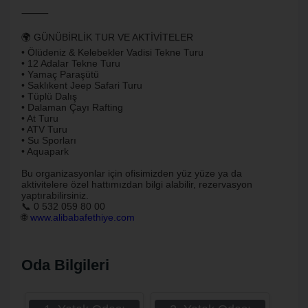
⸻
🌍 GÜNÜBİRLİK TUR VE AKTİVİTELER
• Ölüdeniz & Kelebekler Vadisi Tekne Turu
• 12 Adalar Tekne Turu
• Yamaç Paraşütü
• Saklıkent Jeep Safari Turu
• Tüplü Dalış
• Dalaman Çayı Rafting
• At Turu
• ATV Turu
• Su Sporları
• Aquapark
Bu organizasyonlar için ofisimizden yüz yüze ya da
aktivitelere özel hattımızdan bilgi alabilir, rezervasyon
yaptırabilirsiniz.
📞 0 532 059 80 00
🌐
www.alibabafethiye.com
Oda Bilgileri