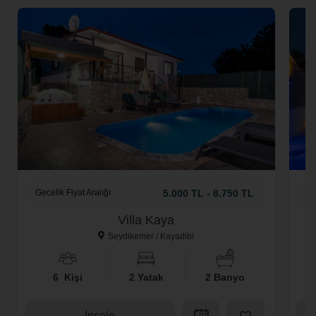
Gecelik Fiyat Aralığı
5.000 TL - 8.750 TL
Ge
Villa Kaya
Seydikemer / Kayadibi
6 Kişi
2 Yatak
2 Banyo
İncele