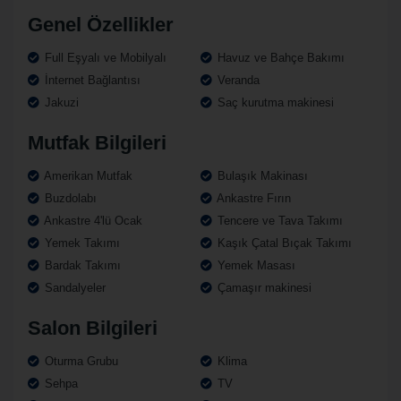
Genel Özellikler
Full Eşyalı ve Mobilyalı
Havuz ve Bahçe Bakımı
İnternet Bağlantısı
Veranda
Jakuzi
Saç kurutma makinesi
Mutfak Bilgileri
Amerikan Mutfak
Bulaşık Makinası
Buzdolabı
Ankastre Fırın
Ankastre 4'lü Ocak
Tencere ve Tava Takımı
Yemek Takımı
Kaşık Çatal Bıçak Takımı
Bardak Takımı
Yemek Masası
Sandalyeler
Çamaşır makinesi
Salon Bilgileri
Oturma Grubu
Klima
Sehpa
TV