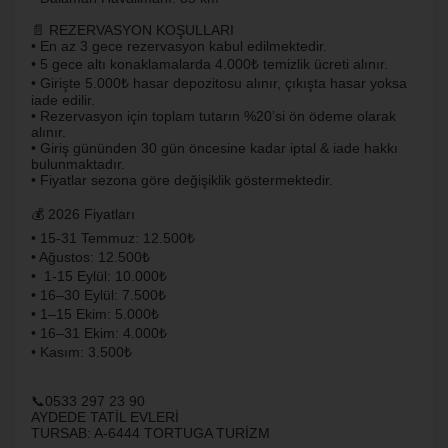
📄 REZERVASYON KOŞULLARI
• En az 3 gece rezervasyon kabul edilmektedir.
• 5 gece altı konaklamalarda 4.000₺ temizlik ücreti alınır.
• Girişte 5.000₺ hasar depozitosu alınır, çıkışta hasar yoksa
iade edilir.
• Rezervasyon için toplam tutarın %20’si ön ödeme olarak
alınır.
• Giriş gününden 30 gün öncesine kadar iptal & iade hakkı
bulunmaktadır.
• Fiyatlar sezona göre değişiklik göstermektedir.
💰 2026 Fiyatları
• 15-31 Temmuz: 12.500₺
• Ağustos: 12.500₺
• 1-15 Eylül: 10.000₺
• 16–30 Eylül: 7.500₺
• 1–15 Ekim: 5.000₺
• 16–31 Ekim: 4.000₺
• Kasım: 3.500₺
📞0533 297 23 90
AYDEDE TATİL EVLERİ
TURSAB: A-6444 TORTUGA TURİZM