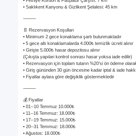
• Fethiye Kordon & Paspatur Çarşısı: 7 km
• Saklıkent Kanyonu & Gizlikent Şelalesi: 45 km
⸻
📄 Rezervasyon Koşulları
• Minimum 2 gece konaklama şartı bulunmaktadır
• 5 gece altı konaklamalarda 4.000₺ temizlik ücreti alınır
• Girişte 5.000₺ hasar depozitosu alınır
(Çıkışta yapılan kontrol sonrası hasar yoksa iade edilir)
• Rezervasyon için toplam tutarın %20’si ön ödeme olarak
• Giriş gününden 30 gün öncesine kadar iptal & iade hak
• Fiyatlar aylara göre değişiklik göstermektedir
⸻
💰 Fiyatlar
• 01--10 Temmuz 10.000₺
• 11--16 Temmuz: 18.000₺
• 17--19 Temmuz: 15.000₺
• 20--31 Temmuz: 18.000₺
• Ağustos: 18.000₺