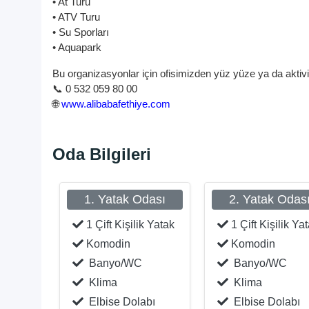
• At Turu
• ATV Turu
• Su Sporları
• Aquapark
Bu organizasyonlar için ofisimizden yüz yüze ya da aktivite
📞 0 532 059 80 00
🌐
www.alibabafethiye.com
Oda Bilgileri
1. Yatak Odası
2. Yatak Odas
1 Çift Kişilik Yatak
1 Çift Kişilik Ya
Komodin
Komodin
Banyo/WC
Banyo/WC
Klima
Klima
Elbise Dolabı
Elbise Dolabı