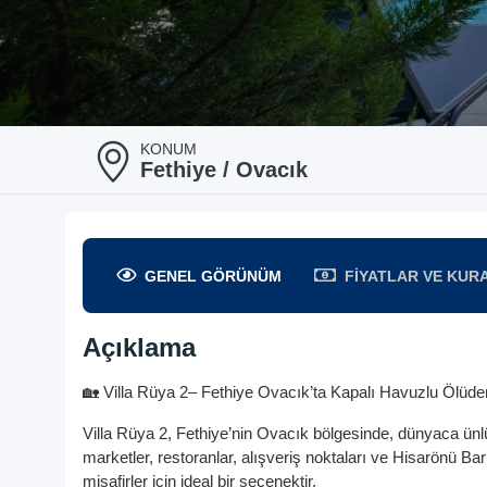
KONUM
Fethiye / Ovacık
GENEL
GÖRÜNÜM
FIYATLAR
VE KUR
Açıklama
🏡 Villa Rüya 2– Fethiye Ovacık’ta Kapalı Havuzlu Ölüden
Villa Rüya 2, Fethiye’nin Ovacık bölgesinde, dünyaca ünl
marketler, restoranlar, alışveriş noktaları ve Hisarönü B
misafirler için ideal bir seçenektir.