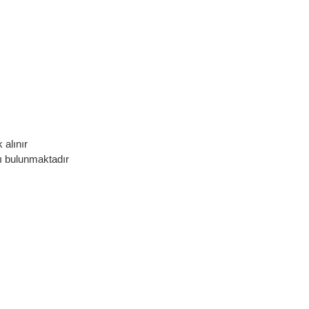
 alınır
kı bulunmaktadır