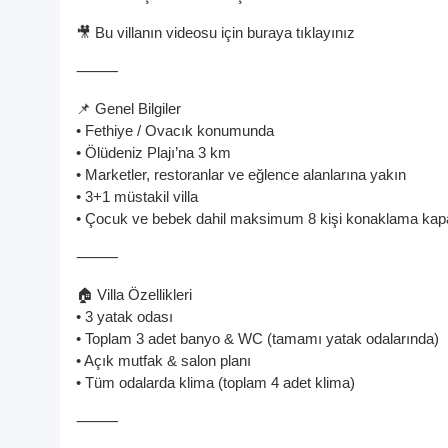
🎥 Bu villanın videosu için buraya tıklayınız
⸻
📌 Genel Bilgiler
• Fethiye / Ovacık konumunda
• Ölüdeniz Plajı’na 3 km
• Marketler, restoranlar ve eğlence alanlarına yakın
• 3+1 müstakil villa
• Çocuk ve bebek dahil maksimum 8 kişi konaklama kapa
⸻
🏠 Villa Özellikleri
• 3 yatak odası
• Toplam 3 adet banyo & WC (tamamı yatak odalarında)
• Açık mutfak & salon planı
• Tüm odalarda klima (toplam 4 adet klima)
⸻