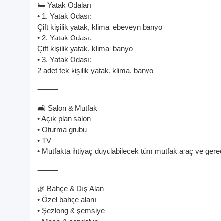
🛏️ Yatak Odaları
• 1. Yatak Odası:
Çift kişilik yatak, klima, ebeveyn banyo
• 2. Yatak Odası:
Çift kişilik yatak, klima, banyo
• 3. Yatak Odası:
2 adet tek kişilik yatak, klima, banyo
⸻
🛋️ Salon & Mutfak
• Açık plan salon
• Oturma grubu
• TV
• Mutfakta ihtiyaç duyulabilecek tüm mutfak araç ve gere
⸻
🌿 Bahçe & Dış Alan
• Özel bahçe alanı
• Şezlong & şemsiye