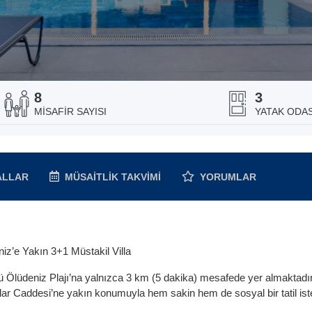
8
3
MISAFIR SAYISI
YATAK ODAS
ALLAR
MÜSAITLIK
TAKVIMI
YORUMLAR
iz’e Yakın 3+1 Müstakil Villa
ü Ölüdeniz Plajı’na yalnızca 3 km (5 dakika) mesafede yer almaktadır.
arlar Caddesi’ne yakın konumuyla hem sakin hem de sosyal bir tatil is