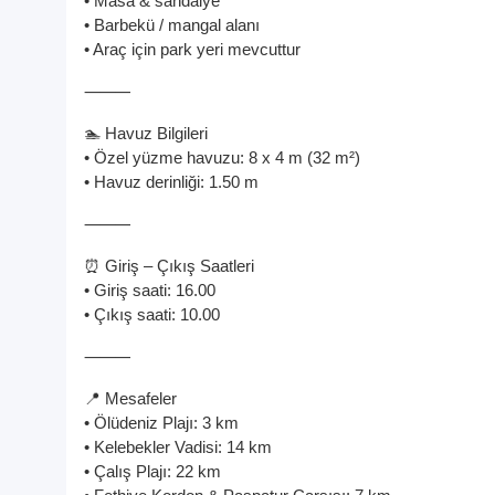
• Masa & sandalye
• Barbekü / mangal alanı
• Araç için park yeri mevcuttur
⸻
🏊 Havuz Bilgileri
• Özel yüzme havuzu: 8 x 4 m (32 m²)
• Havuz derinliği: 1.50 m
⸻
⏰ Giriş – Çıkış Saatleri
• Giriş saati: 16.00
• Çıkış saati: 10.00
⸻
📍 Mesafeler
• Ölüdeniz Plajı: 3 km
• Kelebekler Vadisi: 14 km
• Çalış Plajı: 22 km