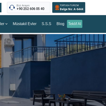
Bizi Arayın
TORTUGA TURİZM
+90 252 606 05 40
Belge No: A-6444
ler
Müstakil Evler
S.S.S
Blog
Teklif Al