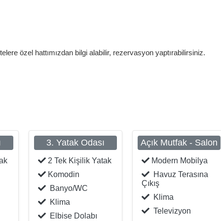
lere özel hattımızdan bilgi alabilir, rezervasyon yaptırabilirsiniz.
ı
3. Yatak Odası
Açık Mutfak - Salon
tak
2 Tek Kişilik Yatak
Modern Mobilya
Komodin
Havuz Terasına
Çıkış
Banyo/WC
Klima
Klima
Televizyon
Elbise Dolabı