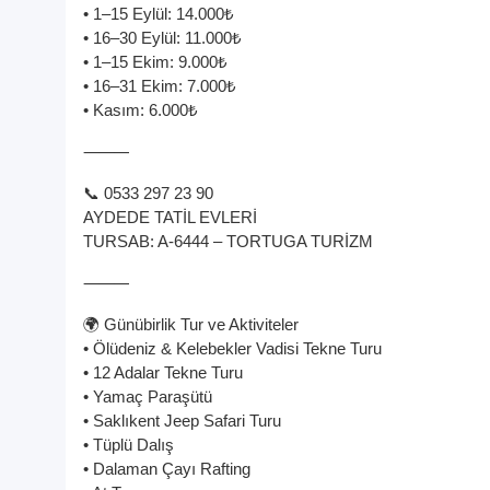
• 1–15 Eylül: 14.000₺
• 16–30 Eylül: 11.000₺
• 1–15 Ekim: 9.000₺
• 16–31 Ekim: 7.000₺
• Kasım: 6.000₺
⸻
📞 0533 297 23 90
AYDEDE TATİL EVLERİ
TURSAB: A-6444 – TORTUGA TURİZM
⸻
🌍 Günübirlik Tur ve Aktiviteler
• Ölüdeniz & Kelebekler Vadisi Tekne Turu
• 12 Adalar Tekne Turu
• Yamaç Paraşütü
• Saklıkent Jeep Safari Turu
• Tüplü Dalış
• Dalaman Çayı Rafting