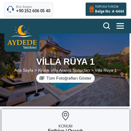
Bizi Arayın
TORTUGA TURİZM
+90 252 606 05 40
Belge No: A-6444
VILLA RÜYA 1
Ana Sayfa >
Kiralık Villa Arama Sonuçları >
Villa Rüya 1
Tüm Fotoğrafları Göster
KONUM
Fethiye / Ovacık