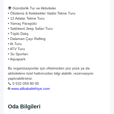
🌍 Günübirlik Tur ve Aktiviteler
• Ölüdeniz & Kelebekler Vadisi Tekne Turu
• 12 Adalar Tekne Turu
• Yamaç Paraşütü
• Saklıkent Jeep Safari Turu
• Tüplü Dalış
• Dalaman Çayı Rafting
• At Turu
• ATV Turu
• Su Sporları
• Aquapark
Bu organizasyonlar için ofisimizden yüz yüze ya da
aktivitelere özel hattımızdan bilgi alabilir, rezervasyon
yaptırabilirsiniz.
📞 0 532 059 80 00
🌐
www.alibabafethiye.com
Oda Bilgileri