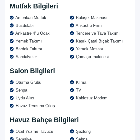
Mutfak Bilgileri
Amerikan Mutfak
Bulaşık Makinası
Buzdolabı
Ankastre Fırın
Ankastre 4'lü Ocak
Tencere ve Tava Takımı
Yemek Takımı
Kaşık Çatal Bıçak Takımı
Bardak Takımı
Yemek Masası
Sandalyeler
Çamaşır makinesi
Salon Bilgileri
Oturma Grubu
Klima
Sehpa
TV
Uydu Alıcı
Kablosuz Modem
Havuz Terasına Çıkış
Havuz Bahçe Bilgileri
Özel Yüzme Havuzu
Şezlong
Şemsiye
Sehpa