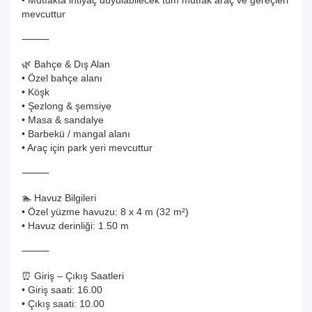
• Mutfakta ihtiyaç duyulabilecek tüm mutfak araç ve gereçleri
mevcuttur
⸻
🌿 Bahçe & Dış Alan
• Özel bahçe alanı
• Köşk
• Şezlong & şemsiye
• Masa & sandalye
• Barbekü / mangal alanı
• Araç için park yeri mevcuttur
⸻
🏊 Havuz Bilgileri
• Özel yüzme havuzu: 8 x 4 m (32 m²)
• Havuz derinliği: 1.50 m
⸻
⏰ Giriş – Çıkış Saatleri
• Giriş saati: 16.00
• Çıkış saati: 10.00