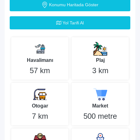
Konumu Haritada Göster
Yol Tarifi Al
Havalimanı
Plaj
57 km
3 km
Otogar
Market
7 km
500 metre