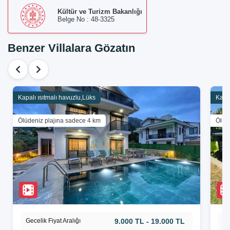
Kültür ve Turizm Bakanlığı
Belge No : 48-3325
Benzer Villalara Gözatın
Kapalı ısıtmalı havuzlu,Lüks
Kapal
Ölüdeniz plajına sadece 4 km
Ölüd
Gecelik Fiyat Aralığı
9.000 TL - 19.000 TL
Ge