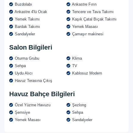
Buzdolabı
Ankastre Fırın
Ankastre 4'lü Ocak
Tencere ve Tava Takımı
Yemek Takımı
Kaşık Çatal Bıçak Takımı
Bardak Takımı
Yemek Masası
Sandalyeler
Çamaşır makinesi
Salon Bilgileri
Oturma Grubu
Klima
Sehpa
TV
Uydu Alıcı
Kablosuz Modem
Havuz Terasına Çıkış
Havuz Bahçe Bilgileri
Özel Yüzme Havuzu
Şezlong
Şemsiye
Sehpa
Yemek Masası
Sandalyeler