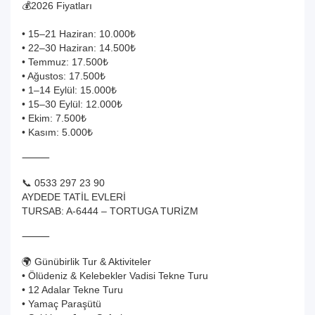
💰2026 Fiyatları
• 15–21 Haziran: 10.000₺
• 22–30 Haziran: 14.500₺
• Temmuz: 17.500₺
• Ağustos: 17.500₺
• 1–14 Eylül: 15.000₺
• 15–30 Eylül: 12.000₺
• Ekim: 7.500₺
• Kasım: 5.000₺
⸻
📞 0533 297 23 90
AYDEDE TATİL EVLERİ
TURSAB: A-6444 – TORTUGA TURİZM
⸻
🌍 Günübirlik Tur & Aktiviteler
• Ölüdeniz & Kelebekler Vadisi Tekne Turu
• 12 Adalar Tekne Turu
• Yamaç Paraşütü