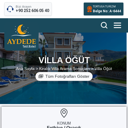
Bizi Arayın
TORTUGA TURİZM
+90 252 606 05 40
Belge No: A-6444
VILLA ÖĞÜT
Ana Sayfa >
Kiralık Villa Arama Sonuçları >
Villa Öğüt
Tüm Fotoğrafları Göster
KONUM
Fethiye / Ovacık