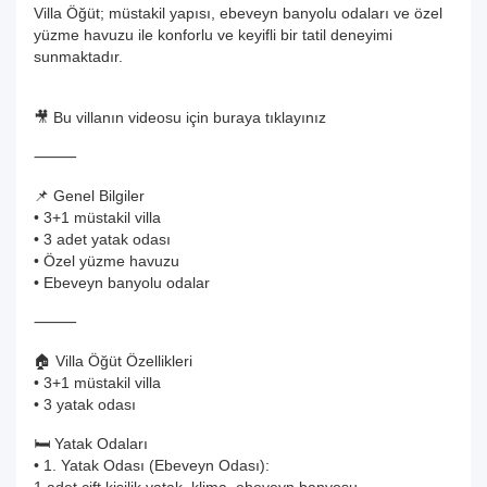
Villa Öğüt; müstakil yapısı, ebeveyn banyolu odaları ve özel
yüzme havuzu ile konforlu ve keyifli bir tatil deneyimi
sunmaktadır.
🎥 Bu villanın videosu için buraya tıklayınız
⸻
📌 Genel Bilgiler
• 3+1 müstakil villa
• 3 adet yatak odası
• Özel yüzme havuzu
• Ebeveyn banyolu odalar
⸻
🏠 Villa Öğüt Özellikleri
• 3+1 müstakil villa
• 3 yatak odası
🛏️ Yatak Odaları
• 1. Yatak Odası (Ebeveyn Odası):