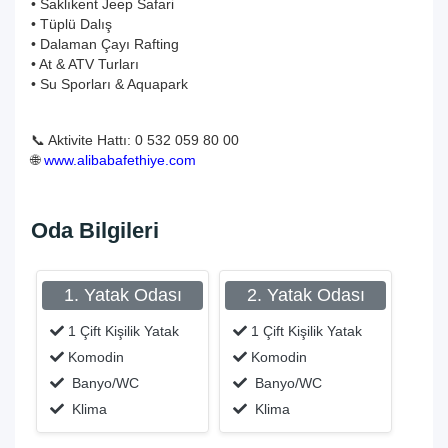
• Saklıkent Jeep Safari
• Tüplü Dalış
• Dalaman Çayı Rafting
• At & ATV Turları
• Su Sporları & Aquapark
📞 Aktivite Hattı: 0 532 059 80 00
🌐
www.alibabafethiye.com
Oda Bilgileri
1. Yatak Odası
2. Yatak Odası
1 Çift Kişilik Yatak
1 Çift Kişilik Yatak
Komodin
Komodin
Banyo/WC
Banyo/WC
Klima
Klima