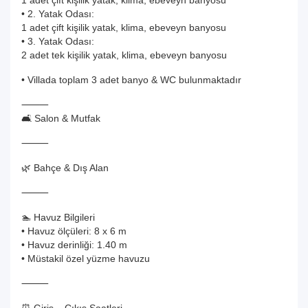
1 adet çift kişilik yatak, klima, ebeveyn banyosu
• 2. Yatak Odası:
1 adet çift kişilik yatak, klima, ebeveyn banyosu
• 3. Yatak Odası:
2 adet tek kişilik yatak, klima, ebeveyn banyosu
• Villada toplam 3 adet banyo & WC bulunmaktadır
⸻
🛋️ Salon & Mutfak
⸻
🌿 Bahçe & Dış Alan
⸻
🏊 Havuz Bilgileri
• Havuz ölçüleri: 8 x 6 m
• Havuz derinliği: 1.40 m
• Müstakil özel yüzme havuzu
⸻