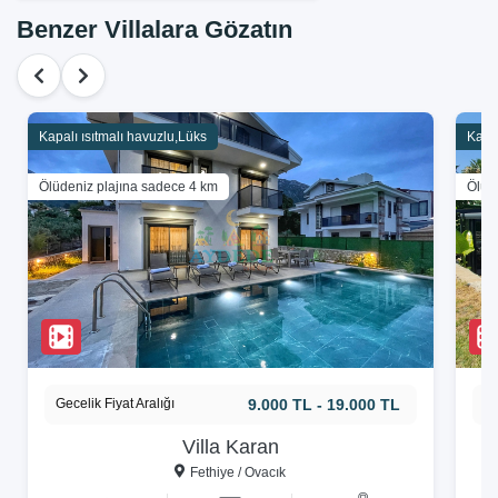
Benzer Villalara Gözatın
Kapalı ısıtmalı havuzlu,Lüks
Kapal
Ölüdeniz plajına sadece 4 km
Ölüd
Gecelik Fiyat Aralığı
9.000 TL - 19.000 TL
Ge
Villa Karan
Fethiye / Ovacık