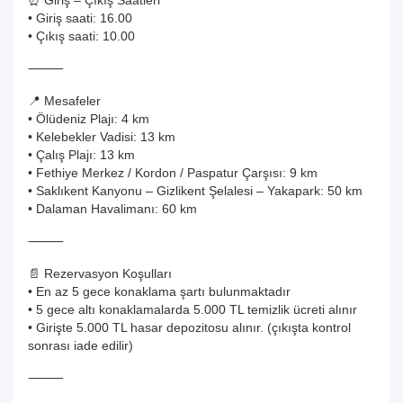
⏰ Giriş – Çıkış Saatleri
• Giriş saati: 16.00
• Çıkış saati: 10.00
⸻
📍 Mesafeler
• Ölüdeniz Plajı: 4 km
• Kelebekler Vadisi: 13 km
• Çalış Plajı: 13 km
• Fethiye Merkez / Kordon / Paspatur Çarşısı: 9 km
• Saklıkent Kanyonu – Gizlikent Şelalesi – Yakapark: 50 km
• Dalaman Havalimanı: 60 km
⸻
📄 Rezervasyon Koşulları
• En az 5 gece konaklama şartı bulunmaktadır
• 5 gece altı konaklamalarda 5.000 TL temizlik ücreti alınır
• Girişte 5.000 TL hasar depozitosu alınır. (çıkışta kontrol
sonrası iade edilir)
⸻