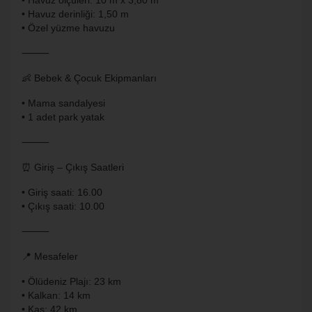
• Havuz ölçüleri: 10 m x 3,80 m
• Havuz derinliği: 1,50 m
• Özel yüzme havuzu
⸻
👶 Bebek & Çocuk Ekipmanları
• Mama sandalyesi
• 1 adet park yatak
⸻
⏰ Giriş – Çıkış Saatleri
• Giriş saati: 16.00
• Çıkış saati: 10.00
⸻
📍 Mesafeler
• Ölüdeniz Plajı: 23 km
• Kalkan: 14 km
• Kaş: 42 km