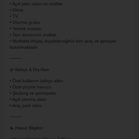
• Açık plan salon ve mutfak
• Klima
• TV
• Oturma grubu
• Yemek masası
• Tam donanımlı mutfak
• Mutfakta ihtiyaç duyabileceğiniz tüm araç ve gereçler
bulunmaktadır
⸻
🌿 Bahçe & Dış Alan
• Özel kullanım bahçe alanı
• Özel yüzme havuzu
• Şezlong ve şemsiyeler
• Açık oturma alanı
• Araç park alanı
⸻
🏊 Havuz Bilgileri