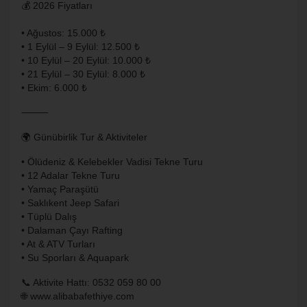
💰 2026 Fiyatları
• Ağustos: 15.000 ₺
• 1 Eylül – 9 Eylül: 12.500 ₺
• 10 Eylül – 20 Eylül: 10.000 ₺
• 21 Eylül – 30 Eylül: 8.000 ₺
• Ekim: 6.000 ₺
⸻
🌍 Günübirlik Tur & Aktiviteler
• Ölüdeniz & Kelebekler Vadisi Tekne Turu
• 12 Adalar Tekne Turu
• Yamaç Paraşütü
• Saklıkent Jeep Safari
• Tüplü Dalış
• Dalaman Çayı Rafting
• At & ATV Turları
• Su Sporları & Aquapark
📞 Aktivite Hattı: 0532 059 80 00
🌐
www.alibabafethiye.com