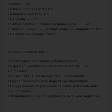
• Patara: 9 km
• Patara Kum Tepesi: 9,5 km
• Kelebekler Vadisi: 51 km
• Çalış Plajı: 75 km
• Fethiye Merkez / Kordon / Paspatur Çarşısı: 65 km
• Saklıkent Kanyonu – Gizlikent Şelalesi – Yakapark: 27 km
• Dalaman Havalimanı: 79 km
⸻
📄 Rezervasyon Koşulları
• En az 3 gece konaklama şartı bulunmaktadır
• 5 gece altı konaklamalarda 4.000 TL temizlik ücreti
alınmaktadır
• Girişte 7.000 TL hasar depozitosu alınmaktadır
• Fiyatlar dönemlere göre değişiklik göstermektedir
• Giriş gününden 30 gün öncesine kadar iptal & iade hakkı
bulunmaktadır
• 30 günden kısa sürede yapılan iptallerde iade sağlanmaz
⸻