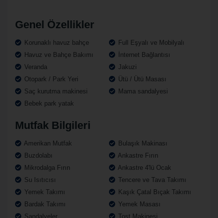
Genel Özellikler
Korunaklı havuz bahçe
Full Eşyalı ve Mobilyalı
Havuz ve Bahçe Bakımı
İnternet Bağlantısı
Veranda
Jakuzi
Otopark / Park Yeri
Ütü / Ütü Masası
Saç kurutma makinesi
Mama sandalyesi
Bebek park yatak
Mutfak Bilgileri
Amerikan Mutfak
Bulaşık Makinası
Buzdolabı
Ankastre Fırın
Mikrodalga Fırın
Ankastre 4'lü Ocak
Su Isıtıcısı
Tencere ve Tava Takımı
Yemek Takımı
Kaşık Çatal Bıçak Takımı
Bardak Takımı
Yemek Masası
Sandalyeler
Tost Makinesi