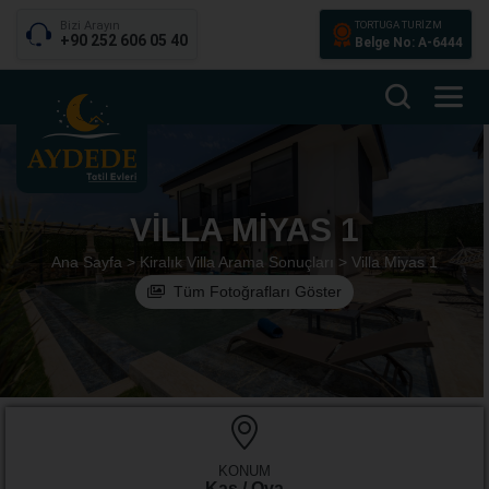
Bizi Arayın
TORTUGA TURİZM
+90 252 606 05 40
Belge No: A-6444
VILLA MIYAS 1
Ana Sayfa >
Kiralık Villa Arama Sonuçları >
Villa Miyas 1
Tüm Fotoğrafları Göster
KONUM
Kaş / Ova