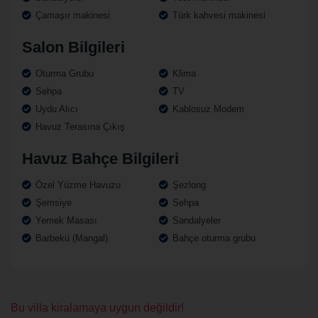
Çamaşır makinesi
Türk kahvesi makinesi
Salon Bilgileri
Oturma Grubu
Klima
Sehpa
TV
Uydu Alıcı
Kablosuz Modem
Havuz Terasına Çıkış
Havuz Bahçe Bilgileri
Özel Yüzme Havuzu
Şezlong
Şemsiye
Sehpa
Yemek Masası
Sandalyeler
Barbekü (Mangal)
Bahçe oturma grubu
Bu villa kiralamaya uygun değildir!