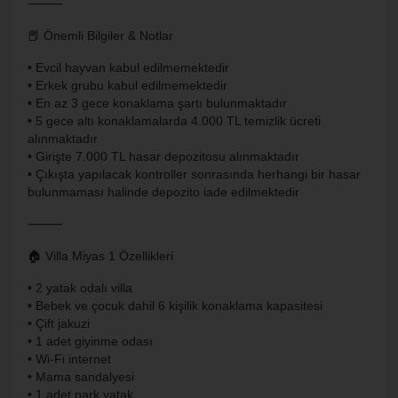
⸻
📕 Önemli Bilgiler & Notlar
• Evcil hayvan kabul edilmemektedir
• Erkek grubu kabul edilmemektedir
• En az 3 gece konaklama şartı bulunmaktadır
• 5 gece altı konaklamalarda 4.000 TL temizlik ücreti
alınmaktadır
• Girişte 7.000 TL hasar depozitosu alınmaktadır
• Çıkışta yapılacak kontroller sonrasında herhangi bir hasar
bulunmaması halinde depozito iade edilmektedir
⸻
🏠 Villa Miyas 1 Özellikleri
• 2 yatak odalı villa
• Bebek ve çocuk dahil 6 kişilik konaklama kapasitesi
• Çift jakuzi
• 1 adet giyinme odası
• Wi-Fi internet
• Mama sandalyesi
• 1 adet park yatak