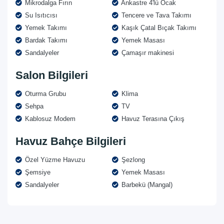
Mikrodalga Fırın
Ankastre 4'lü Ocak
Su Isıtıcısı
Tencere ve Tava Takımı
Yemek Takımı
Kaşık Çatal Bıçak Takımı
Bardak Takımı
Yemek Masası
Sandalyeler
Çamaşır makinesi
Salon Bilgileri
Oturma Grubu
Klima
Sehpa
TV
Kablosuz Modem
Havuz Terasına Çıkış
Havuz Bahçe Bilgileri
Özel Yüzme Havuzu
Şezlong
Şemsiye
Yemek Masası
Sandalyeler
Barbekü (Mangal)