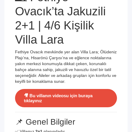
Ovacık’ta Jakuzili
2+1 | 4/6 Kişilik
Villa Lara
Fethiye Ovacık mevkiinde yer alan Villa Lara; Ölüdeniz
Plajı’na, Hisarönü Çarşısı’na ve eğlence noktalarına
yakın merkezi konumuyla dikkat çeken, korunaklı
bahçe alanına sahip, jakuzili ve havuzlu özel bir tatil
seçeneğidir. Aileler ve arkadaş grupları için konforlu ve
keyifli bir konaklama sunar.
🎥 Bu villanın videosu için buraya
tıklayınız
📌 Genel Bilgiler
✅ Villamız
2+1
planındadır