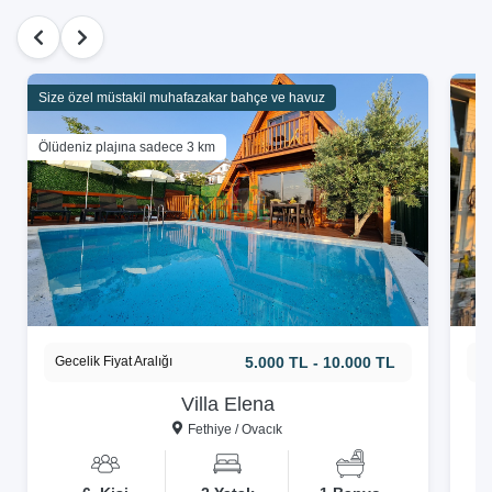
Size özel müstakil muhafazakar bahçe ve havuz
Ölüdeniz plajına sadece 3 km
Gecelik Fiyat Aralığı
5.000 TL - 10.000 TL
Ge
Villa Elena
Fethiye / Ovacık