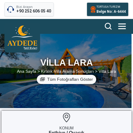
Bizi Arayın
TORTUGA TURİZM
+90 252 606 05 40
Belge No: A-6444
VILLA LARA
Ana Sayfa >
Kiralık Villa Arama Sonuçları >
Villa Lara
Tüm Fotoğrafları Göster
KONUM
Fethiye / Ovacık