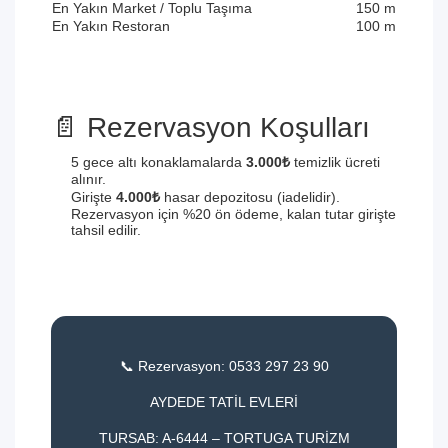
En Yakın Market / Toplu Taşıma
150 m
En Yakın Restoran
100 m
📄 Rezervasyon Koşulları
5 gece altı konaklamalarda
3.000₺
temizlik ücreti
alınır.
Girişte
4.000₺
hasar depozitosu (iadelidir).
Rezervasyon için %20 ön ödeme, kalan tutar girişte
tahsil edilir.
📞 Rezervasyon: 0533 297 23 90
AYDEDE TATİL EVLERİ
TURSAB: A-6444 – TORTUGA TURİZM