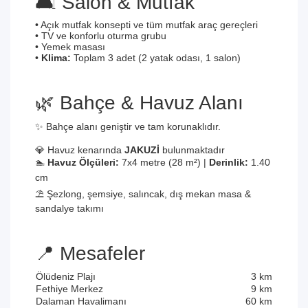
🛋️ Salon & Mutfak
• Açık mutfak konsepti ve tüm mutfak araç gereçleri
• TV ve konforlu oturma grubu
• Yemek masası
•
Klima:
Toplam 3 adet (2 yatak odası, 1 salon)
🌿 Bahçe & Havuz Alanı
✨ Bahçe alanı geniştir ve tam korunaklıdır.
💎 Havuz kenarında
JAKUZİ
bulunmaktadır
🏊
Havuz Ölçüleri:
7x4 metre (28 m²) |
Derinlik:
1.40
cm
⛱️ Şezlong, şemsiye, salıncak, dış mekan masa &
sandalye takımı
📍 Mesafeler
Ölüdeniz Plajı
3 km
Fethiye Merkez
9 km
Dalaman Havalimanı
60 km