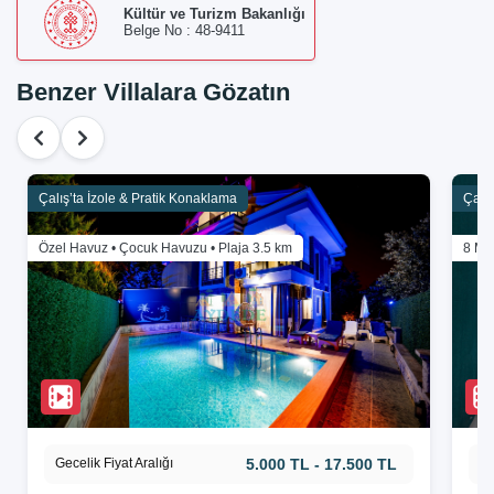
Kültür ve Turizm Bakanlığı
Belge No : 48-9411
Benzer Villalara Gözatın
Çalış’ta İzole & Pratik Konaklama
Çalış
Özel Havuz • Çocuk Havuzu • Plaja 3.5 km
8 Me
Gecelik Fiyat Aralığı
5.000 TL - 17.500 TL
Ge