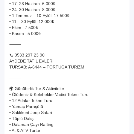
• 17–23 Haziran: 6.000₺
• 24–30 Haziran: 8.000₺
• 1 Temmuz – 10 Eylül: 17.500₺
• 11 – 30 Eylül: 12.000₺
• Ekim : 7.500₺
• Kasım : 5.000₺
⸻
📞 0533 297 23 90
AYDEDE TATİL EVLERİ
TURSAB: A-6444 – TORTUGA TURİZM
⸻
🌍 Günübirlik Tur & Aktiviteler
• Ölüdeniz & Kelebekler Vadisi Tekne Turu
• 12 Adalar Tekne Turu
• Yamaç Paraşütü
• Saklıkent Jeep Safari
• Tüplü Dalış
• Dalaman Çayı Rafting
• At & ATV Turları