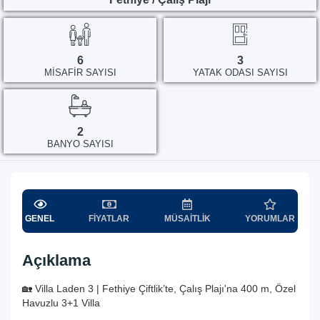
6
3
MISAFIR SAYISI
YATAK ODASI SAYISI
2
BANYO SAYISI
GENEL
FIYATLAR
MÜSAITLIK
YORUMLAR
Açıklama
🏡 Villa Laden 3 | Fethiye Çiftlik’te, Çalış Plajı'na 400 m, Özel
Havuzlu 3+1 Villa