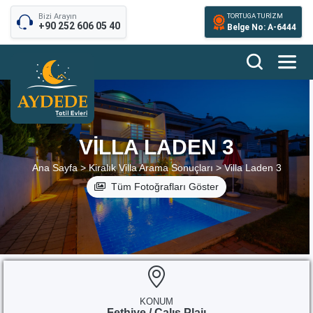
Bizi Arayın
TORTUGA TURİZM
+90 252 606 05 40
Belge No: A-6444
VILLA LADEN 3
Ana Sayfa >
Kiralık Villa Arama Sonuçları >
Villa Laden 3
Tüm Fotoğrafları Göster
KONUM
Fethiye / Çalış Plajı