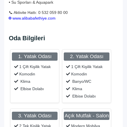
• Su Sporları & Aquapark
📞 Aktivite Hattı: 0 532 059 80 00
🌐
www.alibabafethiye.com
Oda Bilgileri
1. Yatak Odası
2. Yatak Odası
1 Çift Kişilik Yatak
1 Çift Kişilik Yatak
Komodin
Komodin
Klima
Banyo/WC
Elbise Dolabı
Klima
Elbise Dolabı
3. Yatak Odası
Açık Mutfak - Salon
2 Tek Kişilik Yatak
Modern Mobilya