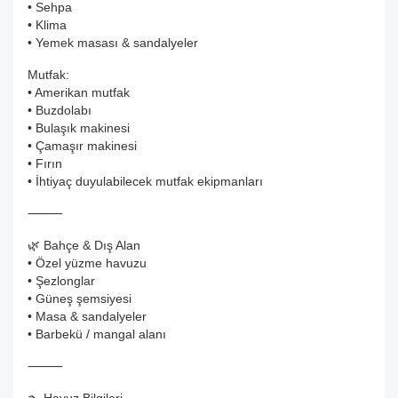
• Sehpa
• Klima
• Yemek masası & sandalyeler
Mutfak:
• Amerikan mutfak
• Buzdolabı
• Bulaşık makinesi
• Çamaşır makinesi
• Fırın
• İhtiyaç duyulabilecek mutfak ekipmanları
⸻
🌿 Bahçe & Dış Alan
• Özel yüzme havuzu
• Şezlonglar
• Güneş şemsiyesi
• Masa & sandalyeler
• Barbekü / mangal alanı
⸻