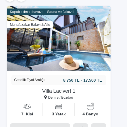
Kapalı ısıtmalı havuzlu , Sauna ve Jakuzili
Muhafazakar Balayı & Aile
Gecelik Fiyat Aralığı
8.750 TL - 17.500 TL
Villa Lacivert 1
Demre / Bozdağ
7 Kişi
3 Yatak
4 Banyo