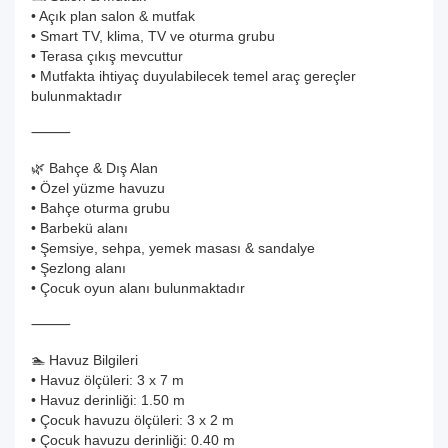
• Açık plan salon & mutfak
• Smart TV, klima, TV ve oturma grubu
• Terasa çıkış mevcuttur
• Mutfakta ihtiyaç duyulabilecek temel araç gereçler
bulunmaktadır
⸻
🌿 Bahçe & Dış Alan
• Özel yüzme havuzu
• Bahçe oturma grubu
• Barbekü alanı
• Şemsiye, sehpa, yemek masası & sandalye
• Şezlong alanı
• Çocuk oyun alanı bulunmaktadır
⸻
🏊 Havuz Bilgileri
• Havuz ölçüleri: 3 x 7 m
• Havuz derinliği: 1.50 m
• Çocuk havuzu ölçüleri: 3 x 2 m
• Çocuk havuzu derinliği: 0.40 m