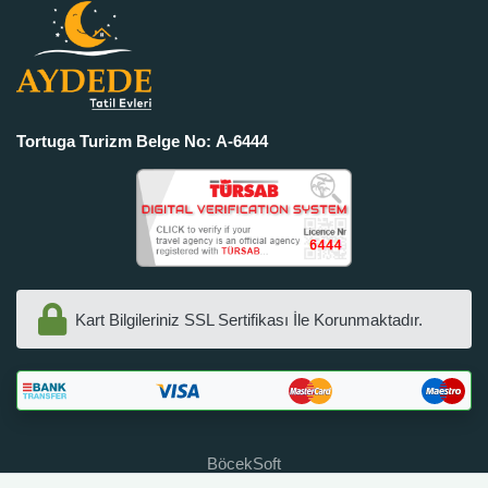
Tortuga Turizm Belge No: A-6444
Kart Bilgileriniz SSL Sertifikası İle Korunmaktadır.
BöcekSoft