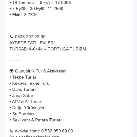
• 18 Temmuz – 6 Eylül: 17.500₺
• 7 Eylül – 30 Eylül: 11.250₺
• Ekim: 8.750₺
⸻
📞 0533 297 23 90
AYDEDE TATİL EVLERİ
TURSAB: A-6444 – TORTUGA TURİZM
⸻
🌍 Günübirlik Tur & Aktiviteler
• Tekne Turları
• Kekova Tekne Turu
• Dalış Turları
• Jeep Safari
• ATV & At Turları
• Doğa Yürüyüşleri
• Su Sporları
• Saklıkent & Patara Turları
📞 Aktivite Hattı: 0 532 059 80 00