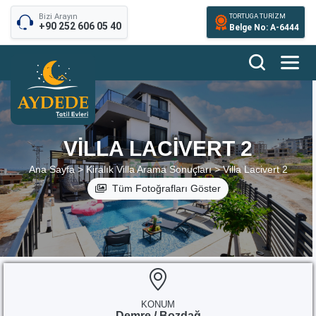
Bizi Arayın
TORTUGA TURİZM
+90 252 606 05 40
Belge No: A-6444
VILLA LACIVERT 2
Ana Sayfa >
Kiralık Villa Arama Sonuçları >
Villa Lacivert 2
Tüm Fotoğrafları Göster
KONUM
Demre / Bozdağ