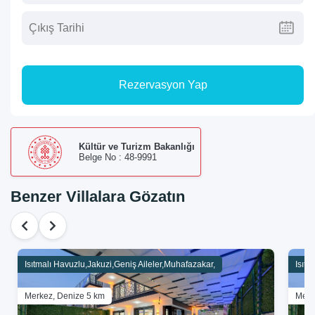
Rezervasyon Yap
Kültür ve Turizm Bakanlığı
Belge No : 48-9991
Benzer Villalara Gözatın
Isıtmalı Havuzlu,Jakuzi,Geniş Aileler,Muhafazakar,
Isıtm
Merkez, Denize 5 km
Merk