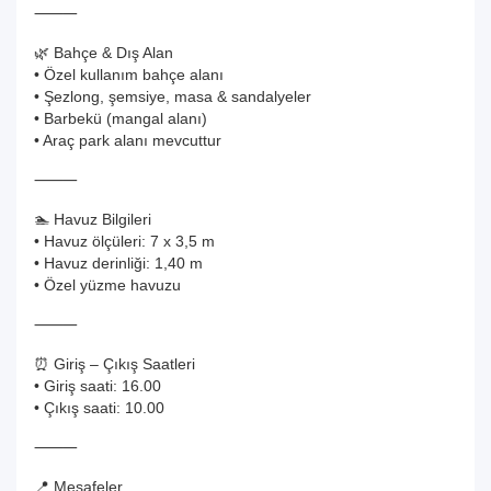
⸻
🌿 Bahçe & Dış Alan
• Özel kullanım bahçe alanı
• Şezlong, şemsiye, masa & sandalyeler
• Barbekü (mangal alanı)
• Araç park alanı mevcuttur
⸻
🏊 Havuz Bilgileri
• Havuz ölçüleri: 7 x 3,5 m
• Havuz derinliği: 1,40 m
• Özel yüzme havuzu
⸻
⏰ Giriş – Çıkış Saatleri
• Giriş saati: 16.00
• Çıkış saati: 10.00
⸻
📍 Mesafeler