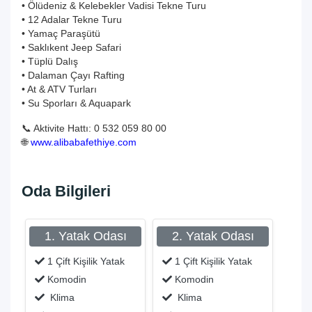
• Ölüdeniz & Kelebekler Vadisi Tekne Turu
• 12 Adalar Tekne Turu
• Yamaç Paraşütü
• Saklıkent Jeep Safari
• Tüplü Dalış
• Dalaman Çayı Rafting
• At & ATV Turları
• Su Sporları & Aquapark
📞 Aktivite Hattı: 0 532 059 80 00
🌐
www.alibabafethiye.com
Oda Bilgileri
1. Yatak Odası
2. Yatak Odası
1 Çift Kişilik Yatak
1 Çift Kişilik Yatak
Komodin
Komodin
Klima
Klima