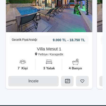
Gecelik Fiyat Aralığı
9.000 TL - 18.750 TL
Ge
Villa Mesut 1
Fethiye / Karagedik
7 Kişi
3 Yatak
4 Banyo
İncele