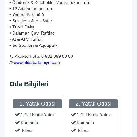
• Ölüdeniz & Kelebekler Vadisi Tekne Turu
• 12 Adalar Tekne Turu
• Yamaç Paraşütü
• Saklıkent Jeep Safari
• Tüplü Dalış
• Dalaman Çayı Rafting
• At & ATV Turları
• Su Sporları & Aquapark
📞 Aktivite Hattı: 0 532 059 80 00
🌐
www.alibabafethiye.com
Oda Bilgileri
1. Yatak Odası
2. Yatak Odası
1 Çift Kişilik Yatak
1 Çift Kişilik Yatak
Komodin
Komodin
Klima
Klima