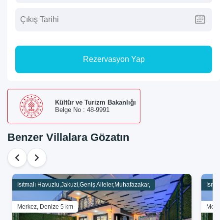
Rezervasyon Yap
Kültür ve Turizm Bakanlığı
Belge No : 48-9991
Benzer Villalara Gözatın
Isıtmalı Havuzlu,Jakuzi,Geniş Aileler,Muhafazakar,
Isıtm
Merkez, Denize 5 km
Merk