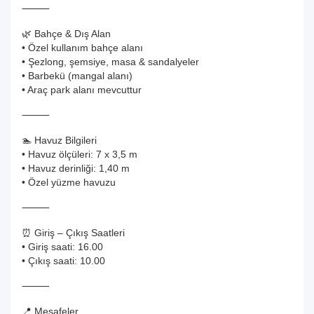
⸻
🌿 Bahçe & Dış Alan
• Özel kullanım bahçe alanı
• Şezlong, şemsiye, masa & sandalyeler
• Barbekü (mangal alanı)
• Araç park alanı mevcuttur
⸻
🏊 Havuz Bilgileri
• Havuz ölçüleri: 7 x 3,5 m
• Havuz derinliği: 1,40 m
• Özel yüzme havuzu
⸻
⏰ Giriş – Çıkış Saatleri
• Giriş saati: 16.00
• Çıkış saati: 10.00
⸻
📍 Mesafeler