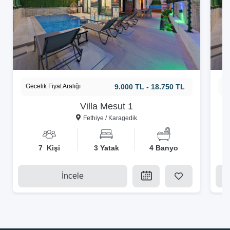
Gecelik Fiyat Aralığı
9.000 TL - 18.750 TL
Ge
Villa Mesut 1
Fethiye / Karagedik
7 Kişi
3 Yatak
4 Banyo
İncele