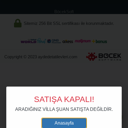
BöcekSoft
Sitemiz 256 Bit SSL sertifikası ile korunmaktadır.
Copyright © 2023 aydedetatilevleri.com
SATIŞA KAPALI!
ARADIĞINIZ VİLLA ŞUAN SATIŞTA DEĞİLDİR.
Anasayfa