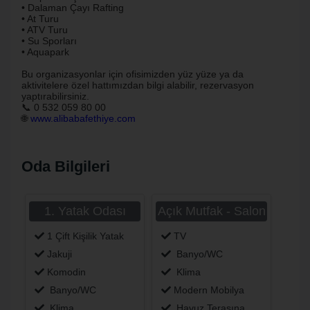
• Dalaman Çayı Rafting
• At Turu
• ATV Turu
• Su Sporları
• Aquapark
Bu organizasyonlar için ofisimizden yüz yüze ya da
aktivitelere özel hattımızdan bilgi alabilir, rezervasyon
yaptırabilirsiniz.
📞 0 532 059 80 00
🌐
www.alibabafethiye.com
Oda Bilgileri
1. Yatak Odası
Açık Mutfak - Salon
1 Çift Kişilik Yatak
TV
Jakuji
Banyo/WC
Komodin
Klima
Banyo/WC
Modern Mobilya
Klima
Havuz Terasına