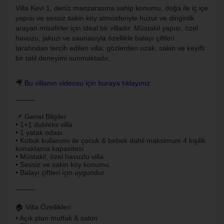
Villa Kevi 1, deniz manzarasına sahip konumu, doğa ile iç içe
yapısı ve sessiz sakin köy atmosferiyle huzur ve dinginlik
arayan misafirler için ideal bir villadır. Müstakil yapısı, özel
havuzu, jakuzi ve saunasıyla özellikle balayı çiftleri
tarafından tercih edilen villa; gözlerden uzak, sakin ve keyifli
bir tatil deneyimi sunmaktadır.
🎥
Bu villanın videosu için buraya tıklayınız
⸻
📌 Genel Bilgiler
• 1+1 dubleks villa
• 1 yatak odası
• Koltuk kullanımı ile çocuk & bebek dahil maksimum 4 kişilik
konaklama kapasitesi
• Müstakil, özel havuzlu villa
• Sessiz ve sakin köy konumu
• Balayı çiftleri için uygundur
⸻
🏠 Villa Özellikleri
• Açık plan mutfak & salon