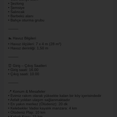
• Şezlong
• Şemsiye
• Salıncak
• Barbekü alanı
• Bahçe oturma grubu
⸻
🏊 Havuz Bilgileri
• Havuz ölçüleri: 7 x 4 m (28 m²)
• Havuz derinliği: 1,50 m
⸻
⏰ Giriş – Çıkış Saatleri
• Giriş saati: 16.00
• Çıkış saati: 10.00
⸻
📍 Konum & Mesafeler
• Evimiz rakım olarak yüksekte kalan bir köy içerisindedir
• Asfalt yoldan ulaşım sağlanmaktadır
• En yakın merkez (Ölüdeniz): 20 dk
• Kelebekler Vadisi kayalık manzara: 4 km
• Ölüdeniz Plajı: 10 km
• Kabak Koyu: 15 km