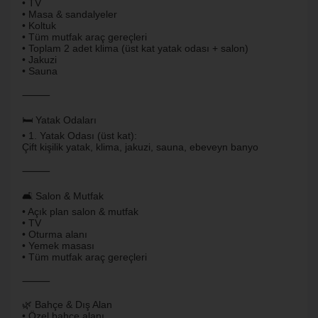
• TV
• Masa & sandalyeler
• Koltuk
• Tüm mutfak araç gereçleri
• Toplam 2 adet klima (üst kat yatak odası + salon)
• Jakuzi
• Sauna
⸻
🛏️ Yatak Odaları
• 1. Yatak Odası (üst kat):
Çift kişilik yatak, klima, jakuzi, sauna, ebeveyn banyo
⸻
🛋️ Salon & Mutfak
• Açık plan salon & mutfak
• TV
• Oturma alanı
• Yemek masası
• Tüm mutfak araç gereçleri
⸻
🌿 Bahçe & Dış Alan
• Özel bahçe alanı