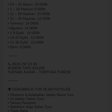
• 23 – 31 Mayıs: 10.000₺
• ⁠1 – 10 Haziran 9.000₺
• 11 – 20 Haziran: 10.000₺
• 21 – 30 Haziran: 12.000₺
• Temmuz: 14.000₺
​• Ağustos: 14.000₺
• 1-9 Eylül : 14.000₺
​• 10-20 Eylül : 12.000₺
​• 21-30 Eylül : 10.000₺
​• Ekim: 8.000₺
⸻
📞 0533 297 23 90
AYDEDE TATİL EVLERİ
TURSAB: A-6444 – TORTUGA TURİZM
⸻
🌍 GÜNÜBİRLİK TUR VE AKTİVİTELER
• Ölüdeniz & Kelebekler Vadisi Tekne Turu
• 12 Adalar Tekne Turu
• Yamaç Paraşütü
• Saklıkent Jeep Safari Turu
• Tüplü Dalış