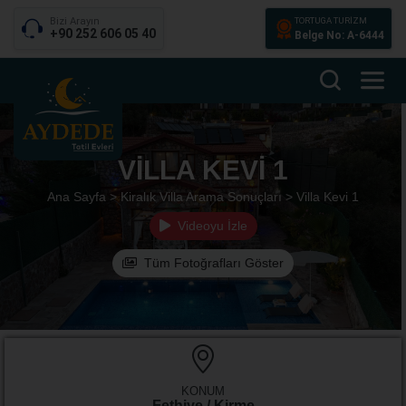
Bizi Arayın
TORTUGA TURİZM
+90 252 606 05 40
Belge No: A-6444
VILLA KEVI 1
Ana Sayfa >
Kiralık Villa Arama Sonuçları >
Villa Kevi 1
Videoyu İzle
Tüm Fotoğrafları Göster
KONUM
Fethiye / Kirme