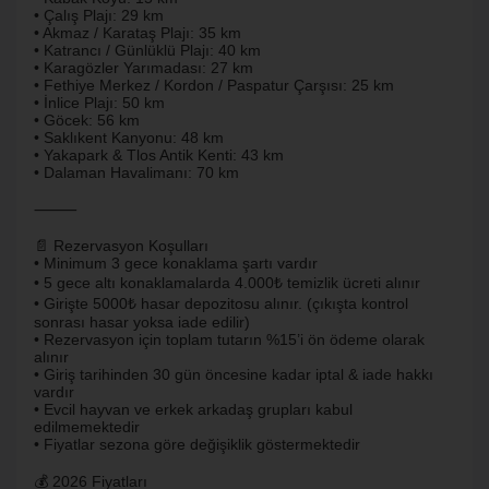
• Çalış Plajı: 29 km
• Akmaz / Karataş Plajı: 35 km
• Katrancı / Günlüklü Plajı: 40 km
• Karagözler Yarımadası: 27 km
• Fethiye Merkez / Kordon / Paspatur Çarşısı: 25 km
• İnlice Plajı: 50 km
• Göcek: 56 km
• Saklıkent Kanyonu: 48 km
• Yakapark & Tlos Antik Kenti: 43 km
• Dalaman Havalimanı: 70 km
⸻
📄 Rezervasyon Koşulları
• Minimum 3 gece konaklama şartı vardır
• 5 gece altı konaklamalarda 4.000₺ temizlik ücreti alınır
• Girişte 5000₺ hasar depozitosu alınır. (çıkışta kontrol
sonrası hasar yoksa iade edilir)
• Rezervasyon için toplam tutarın %15’i ön ödeme olarak
alınır
• Giriş tarihinden 30 gün öncesine kadar iptal & iade hakkı
vardır
• Evcil hayvan ve erkek arkadaş grupları kabul
edilmemektedir
• Fiyatlar sezona göre değişiklik göstermektedir
💰 2026 Fiyatları