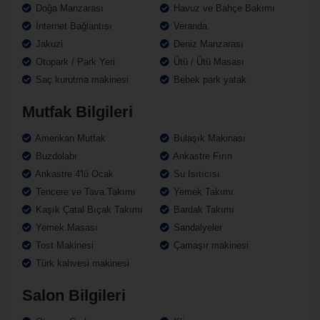
Doğa Manzarası
Havuz ve Bahçe Bakımı
İnternet Bağlantısı
Veranda
Jakuzi
Deniz Manzarası
Otopark / Park Yeri
Ütü / Ütü Masası
Saç kurutma makinesi
Bebek park yatak
Mutfak Bilgileri
Amerikan Mutfak
Bulaşık Makinası
Buzdolabı
Ankastre Fırın
Ankastre 4'lü Ocak
Su Isıtıcısı
Tencere ve Tava Takımı
Yemek Takımı
Kaşık Çatal Bıçak Takımı
Bardak Takımı
Yemek Masası
Sandalyeler
Tost Makinesi
Çamaşır makinesi
Türk kahvesi makinesi
Salon Bilgileri