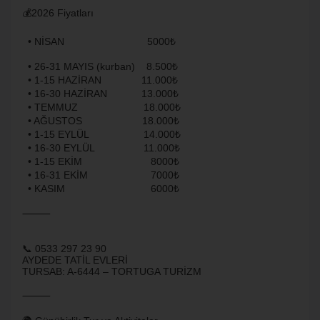
💰2026 Fiyatları
• NİSAN 5000₺
• 26-31 MAYIS (kurban) 8.500₺
• 1-15 HAZİRAN 11.000₺
• 16-30 HAZİRAN 13.000₺
• TEMMUZ 18.000₺
• AĞUSTOS 18.000₺
• 1-15 EYLÜL 14.000₺
• 16-30 EYLÜL 11.000₺
• 1-15 EKİM 8000₺
• 16-31 EKİM 7000₺
• KASIM 6000₺
⸻
📞 0533 297 23 90
AYDEDE TATİL EVLERİ
TURSAB: A-6444 – TORTUGA TURİZM
⸻