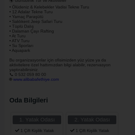
🌍 Günübirlik Tur ve Aktiviteler
• Ölüdeniz & Kelebekler Vadisi Tekne Turu
• 12 Adalar Tekne Turu
• Yamaç Paraşütü
• Saklıkent Jeep Safari Turu
• Tüplü Dalış
• Dalaman Çayı Rafting
• At Turu
• ATV Turu
• Su Sporları
• Aquapark
Bu organizasyonlar için ofisimizden yüz yüze ya da
aktivitelere özel hattımızdan bilgi alabilir, rezervasyon
yaptırabilirsiniz.
📞 0 532 059 80 00
🌐
www.alibabafethiye.com
Oda Bilgileri
1. Yatak Odası
2. Yatak Odası
1 Çift Kişilik Yatak
1 Çift Kişilik Yatak