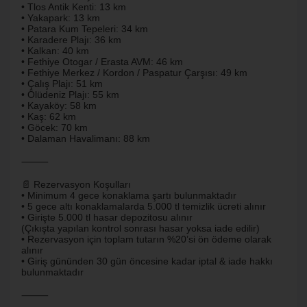
• Tlos Antik Kenti: 13 km
• Yakapark: 13 km
• Patara Kum Tepeleri: 34 km
• Karadere Plajı: 36 km
• Kalkan: 40 km
• Fethiye Otogar / Erasta AVM: 46 km
• Fethiye Merkez / Kordon / Paspatur Çarşısı: 49 km
• Çalış Plajı: 51 km
• Ölüdeniz Plajı: 55 km
• Kayaköy: 58 km
• Kaş: 62 km
• Göcek: 70 km
• Dalaman Havalimanı: 88 km
⸻
📄 Rezervasyon Koşulları
• Minimum 4 gece konaklama şartı bulunmaktadır
• 5 gece altı konaklamalarda 5.000 tl temizlik ücreti alınır
• Girişte 5.000 tl hasar depozitosu alınır
(Çıkışta yapılan kontrol sonrası hasar yoksa iade edilir)
• Rezervasyon için toplam tutarın %20’si ön ödeme olarak
alınır
• Giriş gününden 30 gün öncesine kadar iptal & iade hakkı
bulunmaktadır
⸻