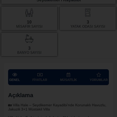
10
3
MISAFIR SAYISI
YATAK ODASI SAYISI
3
BANYO SAYISI
GENEL
FIYATLAR
MÜSAITLIK
YORUMLAR
Açıklama
🏡 Villa Hale – Seydikemer Kayadibi’nde Korunaklı Havuzlu,
Jakuzili 3+1 Müstakil Villa