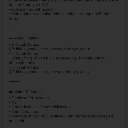
• 3 adet ebeveyn banyosu + 1 adet ortak banyo olmak üzere
toplam 4 banyo & WC
• Açık plan mutfak & salon
• Yatak odaları ve salon dahil olmak üzere toplam 5 adet
klima
⸻
🛏️ Yatak Odaları
• 1. Yatak Odası:
Çift kişilik yatak, klima, ebeveyn banyo, jakuzi
• 2. Yatak Odası:
1 adet çift kişilik yatak + 1 adet tek kişilik yatak, klima,
ebeveyn banyo
• 3. Yatak Odası:
Çift kişilik yatak, klima, ebeveyn banyo, jakuzi
⸻
🛋️ Salon & Mutfak
• Geniş ve ferah salon
• TV
• 2 adet koltuk + 2 adet tekli koltuk
• Yemek masası
• Mutfakta ihtiyaç duyulabilecek tüm mutfak araç gereçleri
mevcuttur