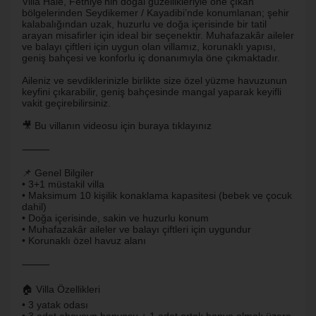
Villa Hale, Fethiye’nin doğal güzellikleriyle öne çıkan
bölgelerinden Seydikemer / Kayadibi’nde konumlanan; şehir
kalabalığından uzak, huzurlu ve doğa içerisinde bir tatil
arayan misafirler için ideal bir seçenektir. Muhafazakâr aileler
ve balayı çiftleri için uygun olan villamız, korunaklı yapısı,
geniş bahçesi ve konforlu iç donanımıyla öne çıkmaktadır.
Aileniz ve sevdiklerinizle birlikte size özel yüzme havuzunun
keyfini çıkarabilir, geniş bahçesinde mangal yaparak keyifli
vakit geçirebilirsiniz.
🎥 Bu villanın videosu için buraya tıklayınız
⸻
📌 Genel Bilgiler
• 3+1 müstakil villa
• Maksimum 10 kişilik konaklama kapasitesi (bebek ve çocuk
dahil)
• Doğa içerisinde, sakin ve huzurlu konum
• Muhafazakâr aileler ve balayı çiftleri için uygundur
• Korunaklı özel havuz alanı
⸻
🏠 Villa Özellikleri
• 3 yatak odası