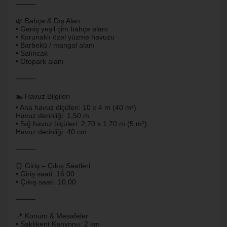
⸻
🌿 Bahçe & Dış Alan
• Geniş yeşil çim bahçe alanı
• Korunaklı özel yüzme havuzu
• Barbekü / mangal alanı
• Salıncak
• Otopark alanı
⸻
🏊 Havuz Bilgileri
• Ana havuz ölçüleri: 10 x 4 m (40 m²)
Havuz derinliği: 1,50 m
• Sığ havuz ölçüleri: 2,70 x 1,70 m (5 m²)
Havuz derinliği: 40 cm
⸻
⏰ Giriş – Çıkış Saatleri
• Giriş saati: 16.00
• Çıkış saati: 10.00
⸻
📍 Konum & Mesafeler
• Saklıkent Kanyonu: 2 km