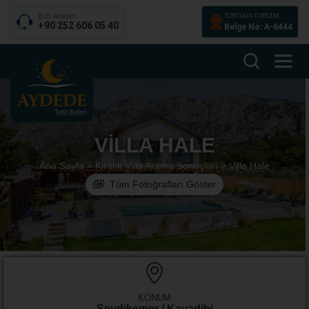
Bizi Arayın
TORTUGA TURİZM
+90 252 606 05 40
Belge No: A-6444
VILLA HALE
Ana Sayfa >
Kiralık Villa Arama Sonuçları >
Villa Hale
Tüm Fotoğrafları Göster
KONUM
Seydikemer / Kayadibi