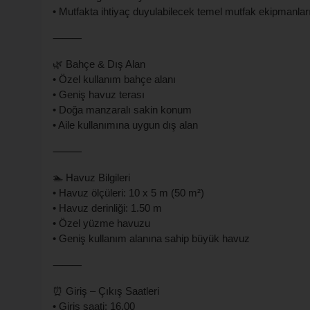
• Mutfakta ihtiyaç duyulabilecek temel mutfak ekipmanlar
⸻
🌿 Bahçe & Dış Alan
• Özel kullanım bahçe alanı
• Geniş havuz terası
• Doğa manzaralı sakin konum
• Aile kullanımına uygun dış alan
⸻
🏊 Havuz Bilgileri
• Havuz ölçüleri: 10 x 5 m (50 m²)
• Havuz derinliği: 1.50 m
• Özel yüzme havuzu
• Geniş kullanım alanına sahip büyük havuz
⸻
⏰ Giriş – Çıkış Saatleri
• Giriş saati: 16.00