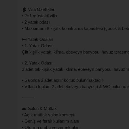
🏠 Villa Özellikleri
• 2+1 müstakil villa
• 2 yatak odası
• Maksimum 8 kişilik konaklama kapasitesi (çocuk & beb
🛏️ Yatak Odaları
• 1. Yatak Odası:
Çift kişilik yatak, klima, ebeveyn banyosu, havuz terasına
• 2. Yatak Odası:
2 adet tek kişilik yatak, klima, ebeveyn banyosu, havuz t
• Salonda 2 adet açılır koltuk bulunmaktadır
• Villada toplam 2 adet ebeveyn banyosu & WC bulunmak
⸻
🛋️ Salon & Mutfak
• Açık mutfak salon konsepti
• Geniş ve ferah kullanım alanı
• Oturma grubu ve yemek alanı