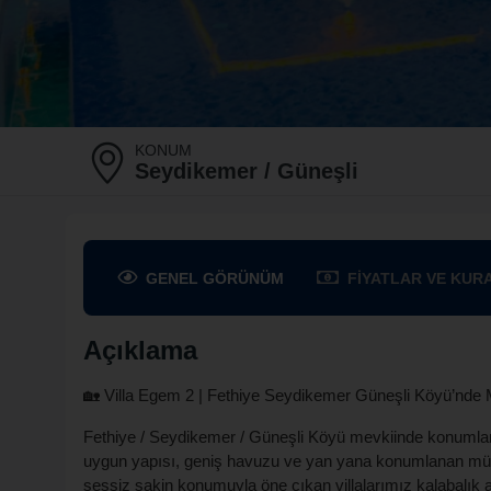
KONUM
Seydikemer / Güneşli
GENEL
GÖRÜNÜM
FIYATLAR
VE KUR
Açıklama
🏡 Villa Egem 2 | Fethiye Seydikemer Güneşli Köyü’nde 
Fethiye / Seydikemer / Güneşli Köyü mevkiinde konumlana
uygun yapısı, geniş havuzu ve yan yana konumlanan müstak
sessiz sakin konumuyla öne çıkan villalarımız kalabalık a