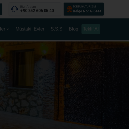
Bizi Arayın
TORTUGA TURİZM
+90 252 606 05 40
Belge No: A-6444
ler
Müstakil Evler
S.S.S
Blog
Teklif Al