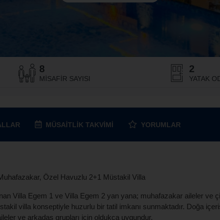
8
2
MISAFIR SAYISI
YATAK OD
ALLAR
MÜSAITLIK
TAKVIMI
YORUMLAR
Muhafazakar, Özel Havuzlu 2+1 Müstakil Villa
n Villa Egem 1 ve Villa Egem 2 yan yana; muhafazakar aileler ve çift
il villa konseptiyle huzurlu bir tatil imkanı sunmaktadır. Doğa içer
ileler ve arkadaş grupları için oldukça uygundur.