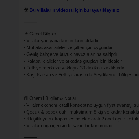
🎥
Bu villaların videosu için buraya tıklayınız
⸻
📌 Genel Bilgiler
• Villalar yan yana konumlanmaktadır
• Muhafazakar aileler ve çiftler için uygundur
• Geniş bahçe ve büyük havuz alanına sahiptir
• Kalabalık aileler ve arkadaş grupları için idealdir
• Fethiye merkeze yaklaşık 30 dakika uzaklıktadır
• Kaş, Kalkan ve Fethiye arasında Seydikemer bölgesind
⸻
📕 Önemli Bilgiler & Notlar
• Villalar ekonomik tatil konseptine uygun fiyat avantajı 
• Çocuk & bebek dahil maksimum 8 kişiye kadar konakla
• 4 kişilik yatak kapasitesine ek olarak 2 adet açılır kolt
• Villalar doğa içerisinde sakin bir konumdadır
⸻