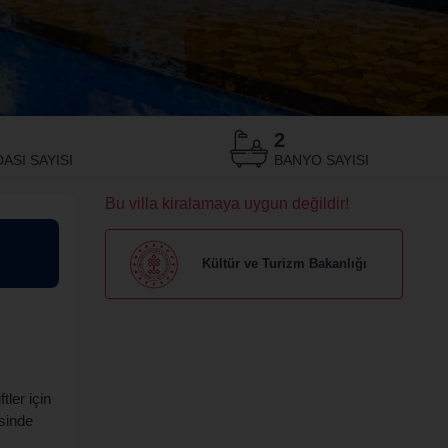
2
ASI SAYISI
BANYO SAYISI
Bu villa kiralamaya uygun değildir!
Kültür ve Turizm Bakanlığı
ler için
isinde