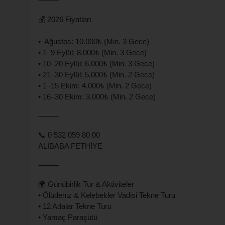
⸻
💰 2026 Fiyatları
• Ağustos: 10.000₺ (Min. 3 Gece)
• 1–9 Eylül: 8.000₺ (Min. 3 Gece)
• 10–20 Eylül: 6.000₺ (Min. 3 Gece)
• 21–30 Eylül: 5.000₺ (Min. 2 Gece)
• 1–15 Ekim: 4.000₺ (Min. 2 Gece)
• 16–30 Ekim: 3.000₺ (Min. 2 Gece)
⸻
📞 0 532 059 80 00
ALIBABA FETHİYE
⸻
🌍 Günübirlik Tur & Aktiviteler
• Ölüdeniz & Kelebekler Vadisi Tekne Turu
• 12 Adalar Tekne Turu
• Yamaç Paraşütü