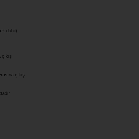
ek dahil)
 çıkış
erasına çıkış
tadır