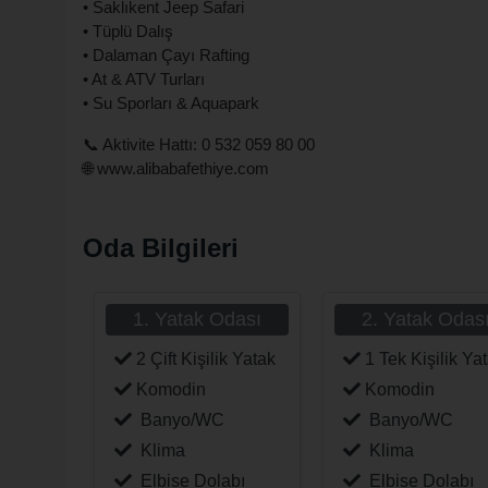
• Saklıkent Jeep Safari
• Tüplü Dalış
• Dalaman Çayı Rafting
• At & ATV Turları
• Su Sporları & Aquapark
📞 Aktivite Hattı: 0 532 059 80 00
🌐
www.alibabafethiye.com
Oda Bilgileri
1. Yatak Odası
2. Yatak Odas
2 Çift Kişilik Yatak
1 Tek Kişilik Ya
Komodin
Komodin
Banyo/WC
Banyo/WC
Klima
Klima
Elbise Dolabı
Elbise Dolabı