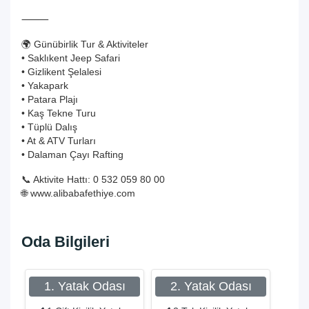
⸻
🌍 Günübirlik Tur & Aktiviteler
• Saklıkent Jeep Safari
• Gizlikent Şelalesi
• Yakapark
• Patara Plajı
• Kaş Tekne Turu
• Tüplü Dalış
• At & ATV Turları
• Dalaman Çayı Rafting
📞 Aktivite Hattı: 0 532 059 80 00
🌐
www.alibabafethiye.com
Oda Bilgileri
1. Yatak Odası
2. Yatak Odası