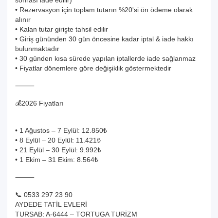
sonrası iade edilir)
• Rezervasyon için toplam tutarın %20'si ön ödeme olarak
alınır
• Kalan tutar girişte tahsil edilir
• Giriş gününden 30 gün öncesine kadar iptal & iade hakkı
bulunmaktadır
• 30 günden kısa sürede yapılan iptallerde iade sağlanmaz
• Fiyatlar dönemlere göre değişiklik göstermektedir
⸻
💰2026 Fiyatları
• 1 Ağustos – 7 Eylül: 12.850₺
• 8 Eylül – 20 Eylül: 11.421₺
• 21 Eylül – 30 Eylül: 9.992₺
• 1 Ekim – 31 Ekim: 8.564₺
⸻
📞 0533 297 23 90
AYDEDE TATİL EVLERİ
TURSAB: A-6444 – TORTUGA TURİZM