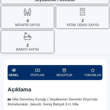
4
2
MISAFIR SAYISI
YATAK ODASI SAYISI
2
BANYO SAYISI
GENEL
FIYATLAR
MÜSAITLIK
YORUMLAR
Açıklama
🏡 Villa Demirbey Konağı | Seydikemer Demirler Köyü'nde
Muhafazakâr, Jakuzili, Geniş Bahçeli 2+1 Villa