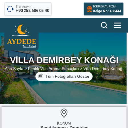
Bizi Arayın
TORTUGA TURİZM
+90 252 606 05 40
Belge No: A-6444
VILLA DEMIRBEY KONAĞI
Ana Sayfa >
Kiralık Villa Arama Sonuçları >
Villa Demirbey Konağı
Tüm Fotoğrafları Göster
KONUM
Seydikemer / Demirler