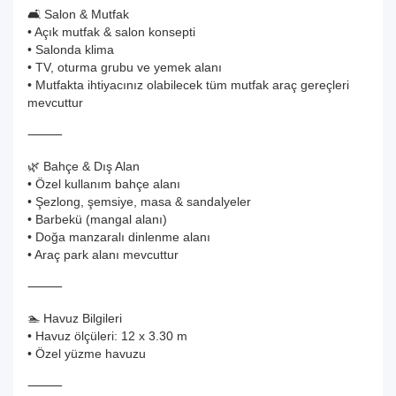
🛋️ Salon & Mutfak
• Açık mutfak & salon konsepti
• Salonda klima
• TV, oturma grubu ve yemek alanı
• Mutfakta ihtiyacınız olabilecek tüm mutfak araç gereçleri
mevcuttur
⸻
🌿 Bahçe & Dış Alan
• Özel kullanım bahçe alanı
• Şezlong, şemsiye, masa & sandalyeler
• Barbekü (mangal alanı)
• Doğa manzaralı dinlenme alanı
• Araç park alanı mevcuttur
⸻
🏊 Havuz Bilgileri
• Havuz ölçüleri: 12 x 3.30 m
• Özel yüzme havuzu
⸻