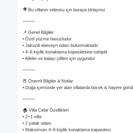
🎥 Bu villanın videosu için buraya tıklayınız
⸻
📌 Genel Bilgiler
• Özel yüzme havuzludur
• Jakuzili ebeveyn odası bulunmaktadır
• 4–6 kişilik konaklama kapasitesine sahiptir
• Aileler ve balayı çiftleri için uygundur
⸻
📕 Önemli Bilgiler & Notlar
• Doğa içerisinde yer alan villalarda böcek & haşere görü
⸻
🏠 Villa Cebir Özellikleri
• 2+1 villa
• 2 yatak odası
• Maksimum 4–6 kişilik konaklama kapasitesi