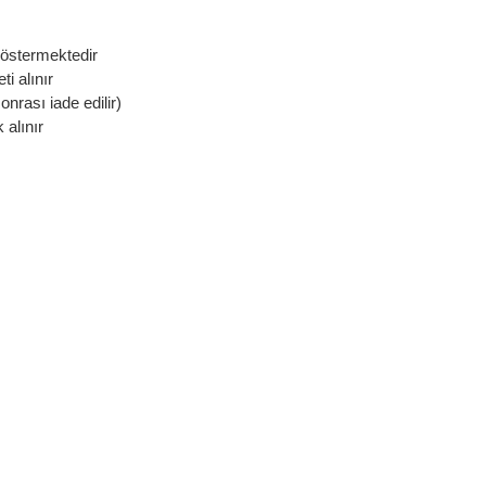
göstermektedir
i alınır
onrası iade edilir)
 alınır