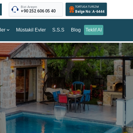
Bizi Arayın
TORTUGA TURİZM
+90 252 606 05 40
Belge No: A-6444
ler
Müstakil Evler
S.S.S
Blog
Teklif Al