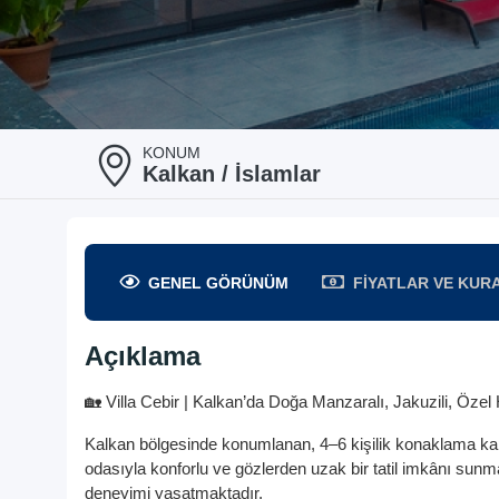
KONUM
Kalkan / İslamlar
GENEL
GÖRÜNÜM
FIYATLAR
VE KUR
Açıklama
🏡 Villa Cebir | Kalkan’da Doğa Manzaralı, Jakuzili, Özel
Kalkan bölgesinde konumlanan, 4–6 kişilik konaklama kap
odasıyla konforlu ve gözlerden uzak bir tatil imkânı sunmaktad
deneyimi yaşatmaktadır.