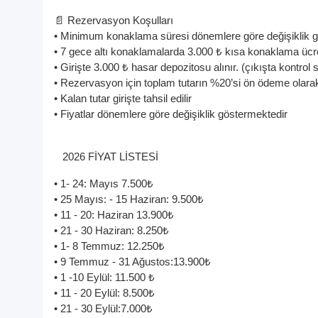
📄 Rezervasyon Koşulları
• Minimum konaklama süresi dönemlere göre değişiklik 
• 7 gece altı konaklamalarda 3.000 ₺ kısa konaklama ücret
• Girişte 3.000 ₺ hasar depozitosu alınır. (çıkışta kontrol s
• Rezervasyon için toplam tutarın %20’si ön ödeme olarak
• Kalan tutar girişte tahsil edilir
• Fiyatlar dönemlere göre değişiklik göstermektedir
2026 FİYAT LİSTESİ
• 1- 24: Mayıs 7.500₺
• 25 Mayıs: - 15 Haziran: 9.500₺
• 11 - 20: Haziran 13.900₺
• 21 - 30 Haziran: 8.250₺
• 1- 8 Temmuz: 12.250₺
• 9 Temmuz - 31 Ağustos:13.900₺
• 1 -10 Eylül: 11.500 ₺
• 11 - 20 Eylül: 8.500₺
• 21 - 30 Eylül:7.000₺