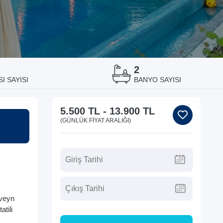
2
I SAYISI
BANYO SAYISI
5.500 TL
-
13.900 TL
(GÜNLÜK FIYAT ARALIĞI)
eveyn
atili