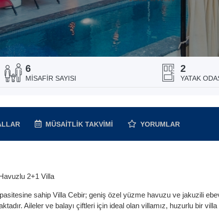
6
2
MISAFIR SAYISI
YATAK ODAS
ALLAR
MÜSAITLIK
TAKVIMI
YORUMLAR
 Havuzlu 2+1 Villa
asitesine sahip Villa Cebir; geniş özel yüzme havuzu ve jakuzili eb
ır. Aileler ve balayı çiftleri için ideal olan villamız, huzurlu bir villa t