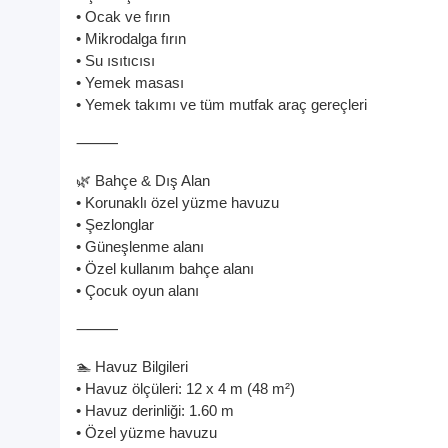
• Ocak ve fırın
• Mikrodalga fırın
• Su ısıtıcısı
• Yemek masası
• Yemek takımı ve tüm mutfak araç gereçleri
⸻
🌿 Bahçe & Dış Alan
• Korunaklı özel yüzme havuzu
• Şezlonglar
• Güneşlenme alanı
• Özel kullanım bahçe alanı
• Çocuk oyun alanı
⸻
🏊 Havuz Bilgileri
• Havuz ölçüleri: 12 x 4 m (48 m²)
• Havuz derinliği: 1.60 m
• Özel yüzme havuzu