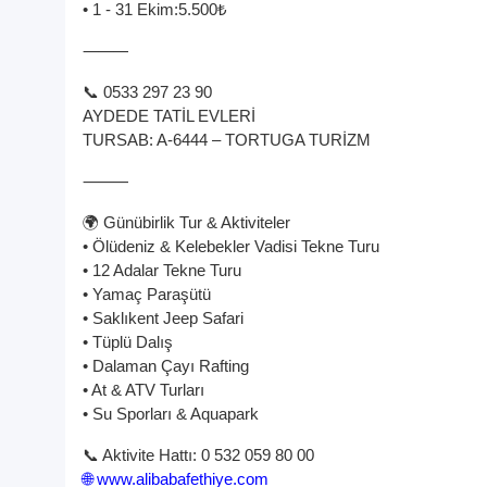
• 1 - 31 Ekim:5.500₺
⸻
📞 0533 297 23 90
AYDEDE TATİL EVLERİ
TURSAB: A-6444 – TORTUGA TURİZM
⸻
🌍 Günübirlik Tur & Aktiviteler
• Ölüdeniz & Kelebekler Vadisi Tekne Turu
• 12 Adalar Tekne Turu
• Yamaç Paraşütü
• Saklıkent Jeep Safari
• Tüplü Dalış
• Dalaman Çayı Rafting
• At & ATV Turları
• Su Sporları & Aquapark
📞 Aktivite Hattı: 0 532 059 80 00
🌐
www.alibabafethiye.com