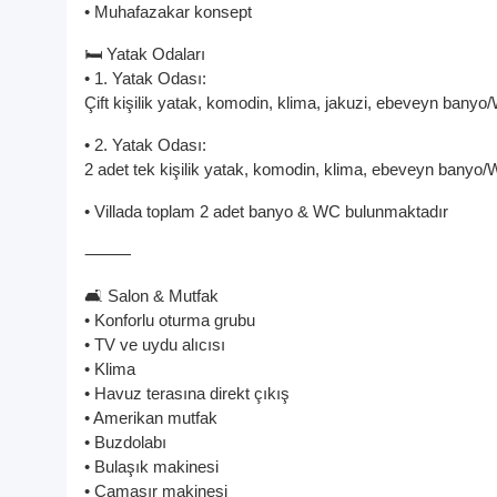
• Muhafazakar konsept
🛏️ Yatak Odaları
• 1. Yatak Odası:
Çift kişilik yatak, komodin, klima, jakuzi, ebeveyn bany
• 2. Yatak Odası:
2 adet tek kişilik yatak, komodin, klima, ebeveyn banyo
• Villada toplam 2 adet banyo & WC bulunmaktadır
⸻
🛋️ Salon & Mutfak
• Konforlu oturma grubu
• TV ve uydu alıcısı
• Klima
• Havuz terasına direkt çıkış
• Amerikan mutfak
• Buzdolabı
• Bulaşık makinesi
• Çamaşır makinesi