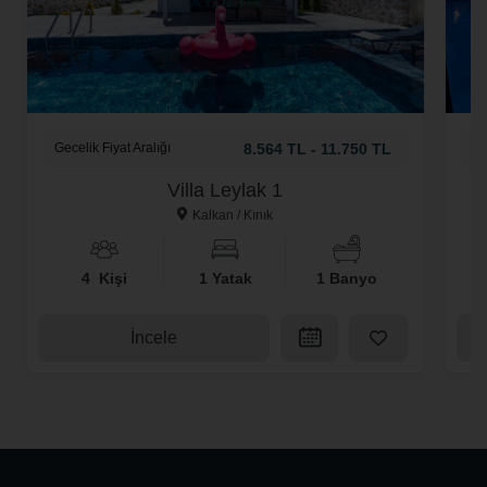
Gecelik Fiyat Aralığı
8.564 TL - 11.750 TL
Ge
Villa Leylak 1
Kalkan / Kınık
4 Kişi
1 Yatak
1 Banyo
İncele