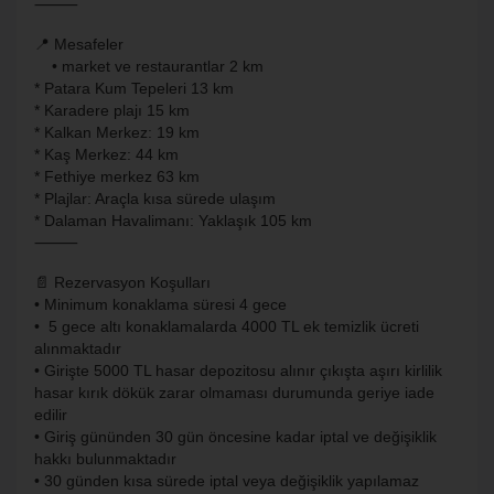
⸻
📍 Mesafeler
• market ve restaurantlar 2 km
* Patara Kum Tepeleri 13 km
* ⁠Karadere plajı 15 km
* ⁠Kalkan Merkez: 19 km
* Kaş Merkez: 44 km
* ⁠Fethiye merkez 63 km
* Plajlar: Araçla kısa sürede ulaşım
* Dalaman Havalimanı: Yaklaşık 105 km
⸻
📄 Rezervasyon Koşulları
• Minimum konaklama süresi 4 gece
• ⁠ 5 gece altı konaklamalarda 4000 TL ek temizlik ücreti
alınmaktadır
• ⁠Girişte 5000 TL hasar depozitosu alınır çıkışta aşırı kirlilik
hasar kırık dökük zarar olmaması durumunda geriye iade
edilir
• ⁠Giriş gününden 30 gün öncesine kadar iptal ve değişiklik
hakkı bulunmaktadır
• ⁠30 günden kısa sürede iptal veya değişiklik yapılamaz