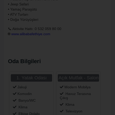
• Jeep Safari
• Yamaç Paraşütü
• ATV Turları
• Doğa Yürüyüşleri
📞 Aktivite Hattı: 0 532 059 80 00
🌐
www.alibabafethiye.com
Oda Bilgileri
1. Yatak Odası
Açık Mutfak - Salon
Jakuji
Modern Mobilya
Komodin
Havuz Terasına
Çıkış
Banyo/WC
Klima
Klima
Televizyon
Elbise Dolabı