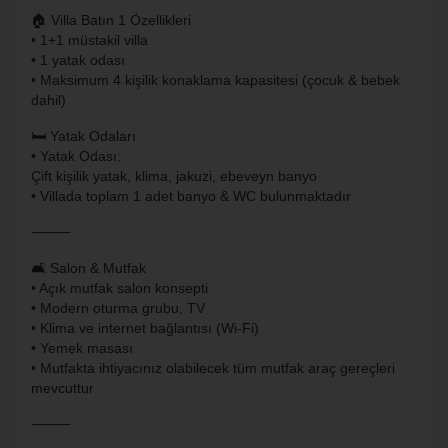
🏠 Villa Batın 1 Özellikleri
• 1+1 müstakil villa
• 1 yatak odası
• Maksimum 4 kişilik konaklama kapasitesi (çocuk & bebek
dahil)
🛏️ Yatak Odaları
• Yatak Odası:
Çift kişilik yatak, klima, jakuzi, ebeveyn banyo
• Villada toplam 1 adet banyo & WC bulunmaktadır
⸻
🛋️ Salon & Mutfak
• Açık mutfak salon konsepti
• Modern oturma grubu, TV
• Klima ve internet bağlantısı (Wi-Fi)
• Yemek masası
• Mutfakta ihtiyacınız olabilecek tüm mutfak araç gereçleri
mevcuttur
⸻