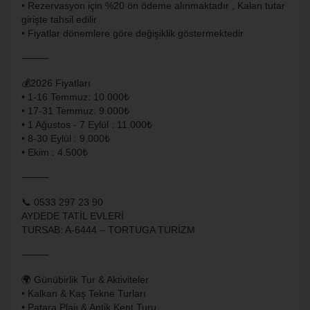
• Rezervasyon için %20 ön ödeme alınmaktadır , Kalan tutar
girişte tahsil edilir
• Fiyatlar dönemlere göre değişiklik göstermektedir
⸻
💰2026 Fiyatları
• ⁠1-16 Temmuz: 10.000₺
• ⁠17-31 Temmuz: 9.000₺
• ⁠1 Ağustos - 7 Eylül : 11.000₺
• ⁠8-30 Eylül : 9.000₺
• ⁠Ekim : 4.500₺
⸻
📞 0533 297 23 90
AYDEDE TATİL EVLERİ
TURSAB: A-6444 – TORTUGA TURİZM
⸻
🌍 Günübirlik Tur & Aktiviteler
• Kalkan & Kaş Tekne Turları
• Patara Plajı & Antik Kent Turu