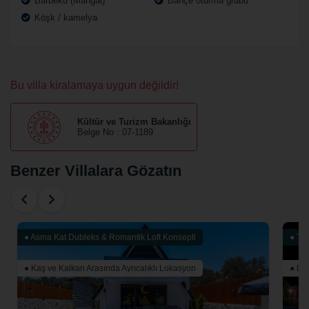
Barbekü (Mangal)
Bahçe oturma grubu
Köşk / kamelya
Bu villa kiralamaya uygun değildir!
Kültür ve Turizm Bakanlığı
Belge No : 07-1189
Benzer Villalara Gözatın
● Asma Kat Dubleks & Romantik Loft Konsepti
● Ta
● Kaş ve Kalkan Arasında Ayrıcalıklı Lokasyon
● Doğ