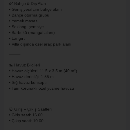
🌿 Bahçe & Dış Alan
• Geniş yeşil çim bahçe alanı
• Bahçe oturma grubu
• Yemek masası
• Şezlong, şemsiye
• Barbekü (mangal alanı)
• Langırt
• Villa dışında özel araç park alanı
⸻
🏊 Havuz Bilgileri
• Havuz ölçüleri: 11.5 x 3.5 m (40 m²)
• Havuz derinliği: 1.55 m
• Sığ havuz konsepti
• Tam korunaklı özel yüzme havuzu
⸻
⏰ Giriş – Çıkış Saatleri
• Giriş saati: 16.00
• Çıkış saati: 10.00