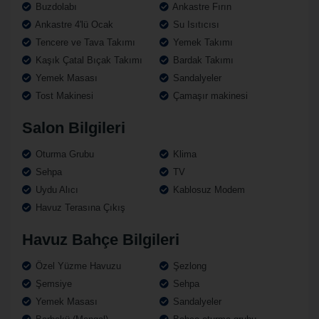
Buzdolabı
Ankastre Fırın
Ankastre 4'lü Ocak
Su Isıtıcısı
Tencere ve Tava Takımı
Yemek Takımı
Kaşık Çatal Bıçak Takımı
Bardak Takımı
Yemek Masası
Sandalyeler
Tost Makinesi
Çamaşır makinesi
Salon Bilgileri
Oturma Grubu
Klima
Sehpa
TV
Uydu Alıcı
Kablosuz Modem
Havuz Terasına Çıkış
Havuz Bahçe Bilgileri
Özel Yüzme Havuzu
Şezlong
Şemsiye
Sehpa
Yemek Masası
Sandalyeler