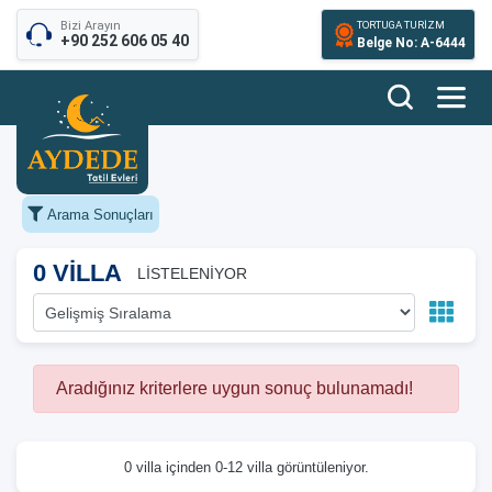
Bizi Arayın
TORTUGA TURİZM
+90 252 606 05 40
Belge No: A-6444
Arama Sonuçları
0 VİLLA
LİSTELENİYOR
Aradığınız kriterlere uygun sonuç bulunamadı!
0 villa içinden 0-12 villa görüntüleniyor.