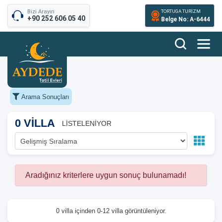
Bizi Arayın
TORTUGA TURİZM
+90 252 606 05 40
Belge No: A-6444
Arama Sonuçları
0 VİLLA
LİSTELENİYOR
Aradığınız kriterlere uygun sonuç bulunamadı!
0 villa içinden 0-12 villa görüntüleniyor.