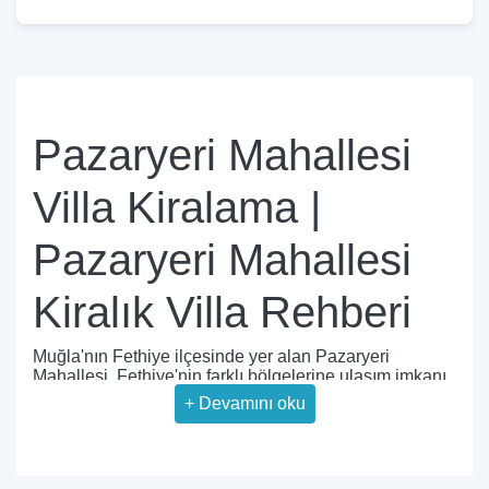
Pazaryeri Mahallesi
Villa Kiralama |
Pazaryeri Mahallesi
Kiralık Villa Rehberi
Muğla'nın Fethiye ilçesinde yer alan Pazaryeri
Mahallesi, Fethiye'nin farklı bölgelerine ulaşım imkanı
sağlayan konumu ve villa konaklama seçenekleriyle
+
Devamını oku
tatil planlayanların değerlendirebileceği bölgelerden
biridir. Özellikle müstakil, özel havuzlu ve daha
bağımsız bir konaklama arayan misafirler için
Pazaryeri Mahallesi villa kiralama seçenekleri