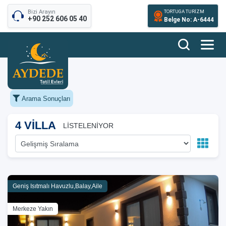
Bizi Arayın
TORTUGA TURİZM
+90 252 606 05 40
Belge No: A-6444
Arama Sonuçları
4 VİLLA
LİSTELENİYOR
Geniş Isıtmalı Havuzlu,Balay,Aile
Merkeze Yakın