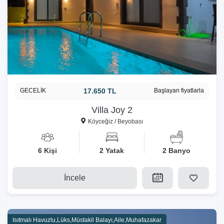
GECELİK
17.650 TL
Başlayan fiyatlarla
Villa Joy 2
Köyceğiz / Beyobası
6 Kişi
2 Yatak
2 Banyo
İncele
Isıtmalı Havuzlu,Lüks,Müstakil Balayı,Aile,Muhafazakar