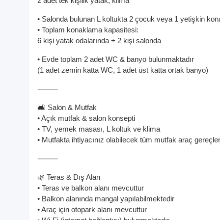
2 adet tek kişilik yatak, klima
• Salonda bulunan L koltukta 2 çocuk veya 1 yetişkin kona
• Toplam konaklama kapasitesi:
6 kişi yatak odalarında + 2 kişi salonda
• Evde toplam 2 adet WC & banyo bulunmaktadır
(1 adet zemin katta WC, 1 adet üst katta ortak banyo)
⸻
🛋️ Salon & Mutfak
• Açık mutfak & salon konsepti
• TV, yemek masası, L koltuk ve klima
• Mutfakta ihtiyacınız olabilecek tüm mutfak araç gereçle
⸻
🌿 Teras & Dış Alan
• Teras ve balkon alanı mevcuttur
• Balkon alanında mangal yapılabilmektedir
• Araç için otopark alanı mevcuttur