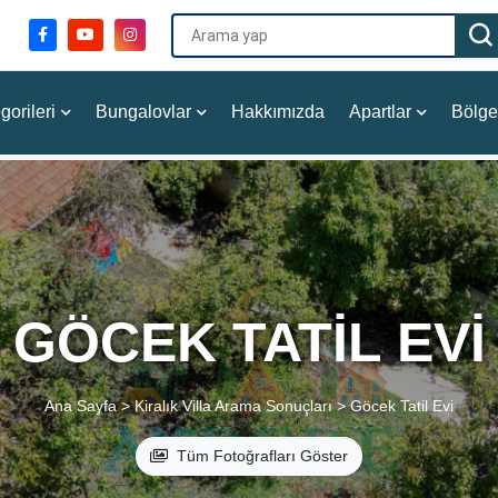
gorileri
Bungalovlar
Hakkımızda
Apartlar
Bölge
GÖCEK TATIL EVI
Ana Sayfa >
Kiralık Villa Arama Sonuçları >
Göcek Tatil Evi
Tüm Fotoğrafları Göster