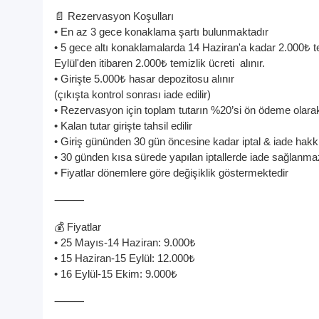
📄 Rezervasyon Koşulları
• En az 3 gece konaklama şartı bulunmaktadır
• 5 gece altı konaklamalarda 14 Haziran'a kadar 2.000₺ te
Eylül'den itibaren 2.000₺ temizlik ücreti alınır.
• Girişte 5.000₺ hasar depozitosu alınır
(çıkışta kontrol sonrası iade edilir)
• Rezervasyon için toplam tutarın %20’si ön ödeme olarak
• Kalan tutar girişte tahsil edilir
• Giriş gününden 30 gün öncesine kadar iptal & iade hak
• 30 günden kısa sürede yapılan iptallerde iade sağlanma
• Fiyatlar dönemlere göre değişiklik göstermektedir
⸻
💰 Fiyatlar
• 25 Mayıs-14 Haziran: 9.000
₺
• 15 Haziran-15 Eylül: 12.000
₺
• 16 Eylül-15 Ekim: 9.000
₺
⸻