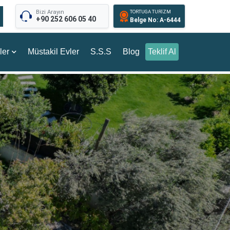
Bizi Arayın
TORTUGA TURİZM
+90 252 606 05 40
Belge No: A-6444
ler
Müstakil Evler
S.S.S
Blog
Teklif Al