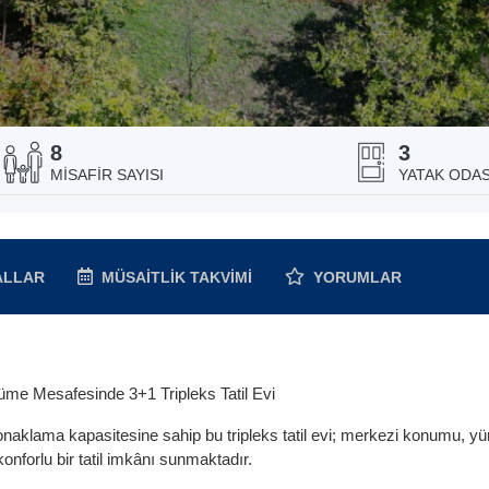
8
3
MISAFIR SAYISI
YATAK ODASI
ALLAR
MÜSAITLIK
TAKVIMI
YORUMLAR
üme Mesafesinde 3+1 Tripleks Tatil Evi
onaklama kapasitesine sahip bu tripleks tatil evi; merkezi konumu, y
onforlu bir tatil imkânı sunmaktadır.