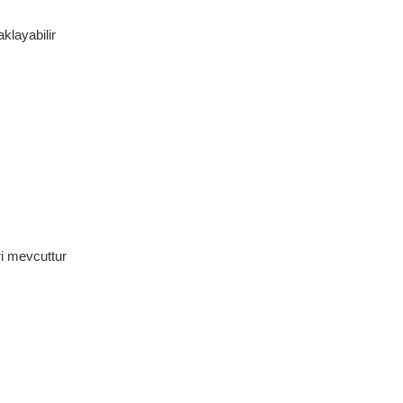
klayabilir
ri mevcuttur