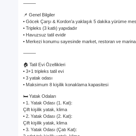
⸻
📌 Genel Bilgiler
• Göcek Çarşı & Kordon’a yaklaşık 5 dakika yürüme mes
• Tripleks (3 katlı) yapıdadır
• Havuzsuz tatil evidir
• Merkezi konumu sayesinde market, restoran ve marina 
⸻
🏠 Tatil Evi Özellikleri
• 3+1 tripleks tatil evi
• 3 yatak odası
• Maksimum 8 kişilik konaklama kapasitesi
🛏️ Yatak Odaları
• 1. Yatak Odası (1. Kat):
Çift kişilik yatak, klima
• 2. Yatak Odası (2. Kat):
Çift kişilik yatak, klima
• 3. Yatak Odası (Çatı Kat):