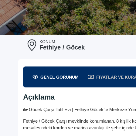
KONUM
Fethiye / Göcek
GENEL
GÖRÜNÜM
FIYATLAR
VE KUR
Açıklama
🏡 Göcek Çarşı Tatil Evi | Fethiye Göcek’te Merkeze Yür
Fethiye / Göcek Çarşı mevkiinde konumlanan, 8 kişilik k
mesafesindeki kordon ve marina avantajı ile şehir içinde k