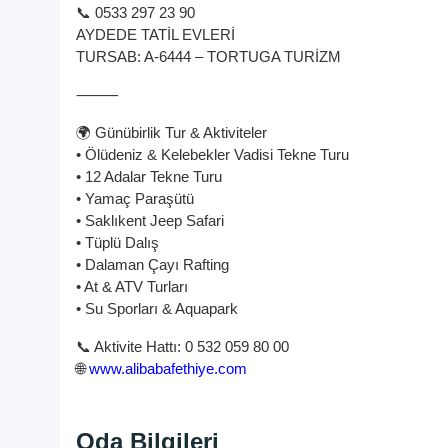
📞 0533 297 23 90
AYDEDE TATİL EVLERİ
TURSAB: A-6444 – TORTUGA TURİZM
⸻
🌍 Günübirlik Tur & Aktiviteler
• Ölüdeniz & Kelebekler Vadisi Tekne Turu
• 12 Adalar Tekne Turu
• Yamaç Paraşütü
• Saklıkent Jeep Safari
• Tüplü Dalış
• Dalaman Çayı Rafting
• At & ATV Turları
• Su Sporları & Aquapark
📞 Aktivite Hattı: 0 532 059 80 00
🌐
www.alibabafethiye.com
Oda Bilgileri