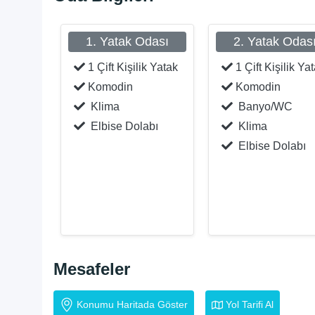
1. Yatak Odası
2. Yatak Odas
1 Çift Kişilik Yatak
1 Çift Kişilik Ya
Komodin
Komodin
Klima
Banyo/WC
Elbise Dolabı
Klima
Elbise Dolabı
Mesafeler
Konumu Haritada Göster
Yol Tarifi Al