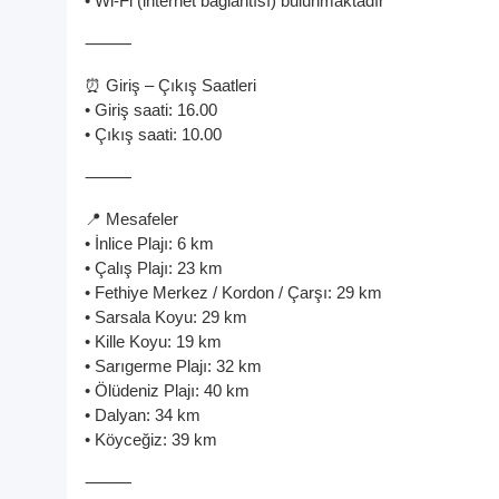
• Wi-Fi (internet bağlantısı) bulunmaktadır
⸻
⏰ Giriş – Çıkış Saatleri
• Giriş saati: 16.00
• Çıkış saati: 10.00
⸻
📍 Mesafeler
• İnlice Plajı: 6 km
• Çalış Plajı: 23 km
• Fethiye Merkez / Kordon / Çarşı: 29 km
• Sarsala Koyu: 29 km
• Kille Koyu: 19 km
• Sarıgerme Plajı: 32 km
• Ölüdeniz Plajı: 40 km
• Dalyan: 34 km
• Köyceğiz: 39 km
⸻