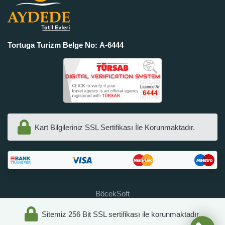
Tortuga Turizm Belge No: A-6444
Kart Bilgileriniz SSL Sertifikası İle Korunmaktadır.
BöcekSoft
Sitemiz 256 Bit SSL sertifikası ile korunmaktadır.