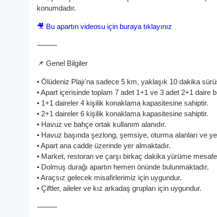
konumdadır.
🎥 Bu apartın videosu için buraya tıklayınız
⸻
📌 Genel Bilgiler
• Ölüdeniz Plajı'na sadece 5 km, yaklaşık 10 dakika sür
• Apart içerisinde toplam 7 adet 1+1 ve 3 adet 2+1 daire 
• 1+1 daireler 4 kişilik konaklama kapasitesine sahiptir.
• 2+1 daireler 6 kişilik konaklama kapasitesine sahiptir.
• Havuz ve bahçe ortak kullanım alanıdır.
• Havuz başında şezlong, şemsiye, oturma alanları ve 
• Apart ana cadde üzerinde yer almaktadır.
• Market, restoran ve çarşı birkaç dakika yürüme mesafe
• Dolmuş durağı apartın hemen önünde bulunmaktadır.
• Araçsız gelecek misafirlerimiz için uygundur.
• Çiftler, aileler ve kız arkadaş grupları için uygundur.
⸻