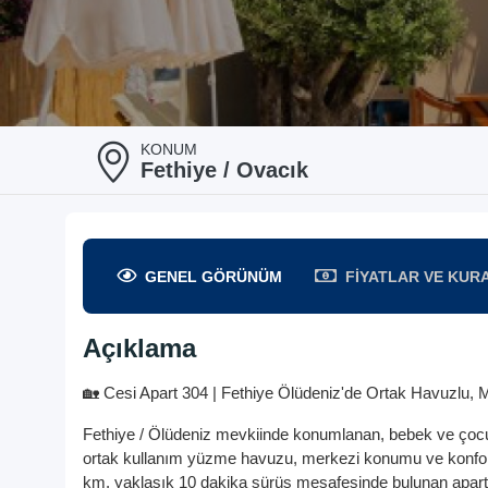
KONUM
Fethiye / Ovacık
GENEL
GÖRÜNÜM
FIYATLAR
VE KUR
Açıklama
🏡 Cesi Apart 304 | Fethiye Ölüdeniz'de Ortak Havuzlu,
Fethiye / Ölüdeniz mevkiinde konumlanan, bebek ve çocuk
ortak kullanım yüzme havuzu, merkezi konumu ve konforlu y
km, yaklaşık 10 dakika sürüş mesafesinde bulunan apart; a