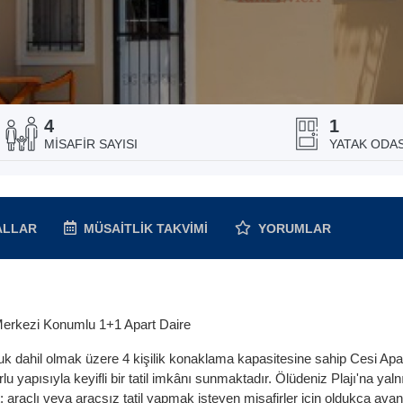
4
1
MISAFIR SAYISI
YATAK ODAS
ALLAR
MÜSAITLIK
TAKVIMI
YORUMLAR
 Merkezi Konumlu 1+1 Apart Daire
 dahil olmak üzere 4 kişilik konaklama kapasitesine sahip Cesi Apa
apısıyla keyifli bir tatil imkânı sunmaktadır. Ölüdeniz Plajı'na yaln
raçlı veya araçsız tatil yapmak isteyen misafirler için oldukça avanta