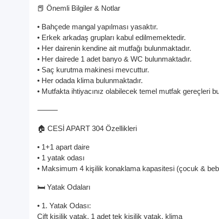
📕 Önemli Bilgiler & Notlar
• Bahçede mangal yapılması yasaktır.
• Erkek arkadaş grupları kabul edilmemektedir.
• Her dairenin kendine ait mutfağı bulunmaktadır.
• Her dairede 1 adet banyo & WC bulunmaktadır.
• Saç kurutma makinesi mevcuttur.
• Her odada klima bulunmaktadır.
• Mutfakta ihtiyacınız olabilecek temel mutfak gereçleri b
⸻
🏠 CESİ APART 304 Özellikleri
• 1+1 apart daire
• 1 yatak odası
• Maksimum 4 kişilik konaklama kapasitesi (çocuk & beb
🛏️ Yatak Odaları
• 1. Yatak Odası:
Çift kişilik yatak, 1 adet tek kişilik yatak, klima