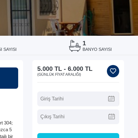
1
I SAYISI
BANYO SAYISI
5.000 TL
-
6.000 TL
(GÜNLÜK FIYAT ARALIĞI)
rt 304;
ızca 5
jlı bir