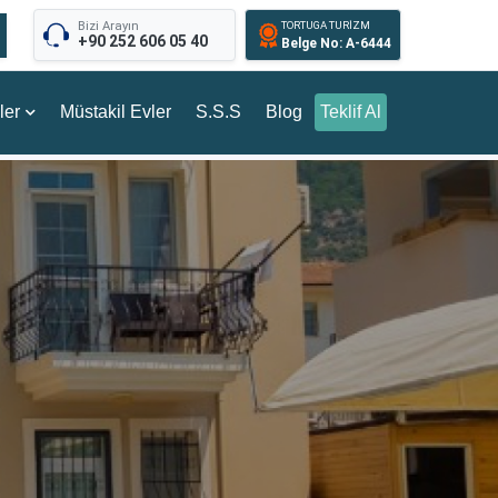
Bizi Arayın
TORTUGA TURİZM
+90 252 606 05 40
Belge No: A-6444
ler
Müstakil Evler
S.S.S
Blog
Teklif Al