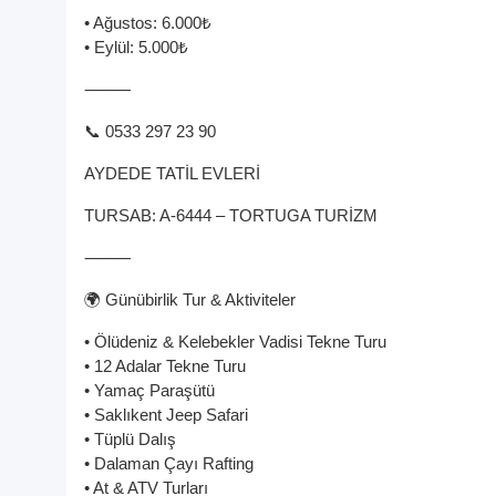
• Ağustos: 6.000₺
• Eylül: 5.000₺
⸻
📞 0533 297 23 90
AYDEDE TATİL EVLERİ
TURSAB: A-6444 – TORTUGA TURİZM
⸻
🌍 Günübirlik Tur & Aktiviteler
• Ölüdeniz & Kelebekler Vadisi Tekne Turu
• 12 Adalar Tekne Turu
• Yamaç Paraşütü
• Saklıkent Jeep Safari
• Tüplü Dalış
• Dalaman Çayı Rafting
• At & ATV Turları