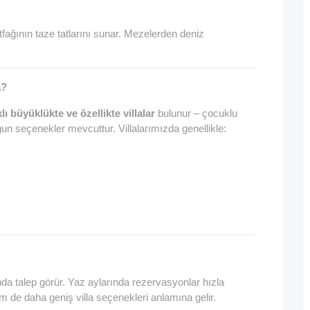
fağının taze tatlarını sunar. Mezelerden deniz
a?
ı büyüklükte ve özellikte villalar
bulunur – çocuklu
gun seçenekler mevcuttur. Villalarımızda genellikle:
nda talep görür. Yaz aylarında rezervasyonlar hızla
de daha geniş villa seçenekleri anlamına gelir.