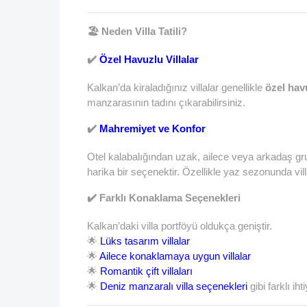
🏖️ Neden Villa Tatili?
✔️
Özel Havuzlu Villalar
Kalkan’da kiraladığınız villalar genellikle
özel hav
manzarasının tadını çıkarabilirsiniz.
✔️
Mahremiyet ve Konfor
Otel kalabalığından uzak, ailece veya arkadaş grubu
harika bir seçenektir. Özellikle yaz sezonunda vi
✔️ Farklı Konaklama Seçenekleri
Kalkan’daki villa portföyü oldukça geniştir.
🌟
Lüks tasarım villalar
🌟
Ailece konaklamaya uygun villalar
🌟
Romantik çift villaları
🌟
Deniz manzaralı villa seçenekleri
gibi farklı ih