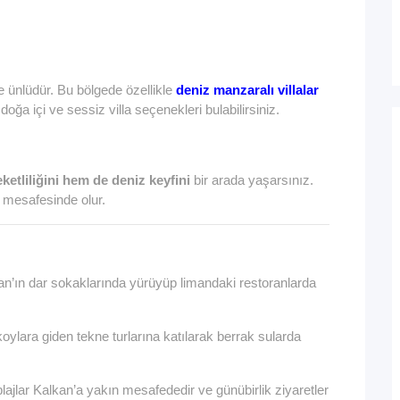
e ünlüdür. Bu bölgede özellikle
deniz manzaralı villalar
oğa içi ve sessiz villa seçenekleri bulabilirsiniz.
ketliliğini hem de deniz keyfini
bir arada yaşarsınız.
e mesafesinde olur.
’ın dar sokaklarında yürüyüp limandaki restoranlarda
lara giden tekne turlarına katılarak berrak sularda
ajlar Kalkan’a yakın mesafededir ve günübirlik ziyaretler