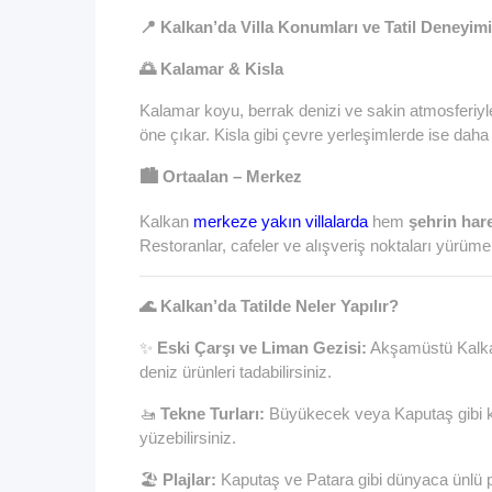
📍 Kalkan’da Villa Konumları ve Tatil Deneyimi
🌅 Kalamar & Kisla
Kalamar koyu, berrak denizi ve sakin atmosferiyl
öne çıkar. Kisla gibi çevre yerleşimlerde ise daha d
🏙️ Ortaalan – Merkez
Kalkan
merkeze yakın villalarda
hem
şehrin hare
Restoranlar, cafeler ve alışveriş noktaları yürüm
🌊 Kalkan’da Tatilde Neler Yapılır?
✨
Eski Çarşı ve Liman Gezisi:
Akşamüstü Kalkan
deniz ürünleri tadabilirsiniz.
🚤
Tekne Turları:
Büyükecek veya Kaputaş gibi koy
yüzebilirsiniz.
🏖️
Plajlar:
Kaputaş ve Patara gibi dünyaca ünlü pl