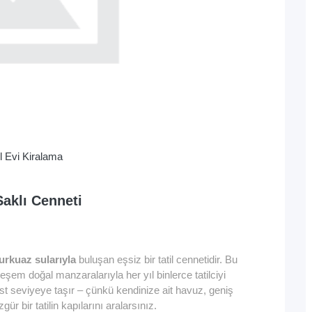
il Evi Kiralama
Saklı Cenneti
urkuaz sularıyla
buluşan eşsiz bir tatil cennetidir. Bu
teşem doğal manzaralarıyla her yıl binlerce tatilciyi
st seviyeye taşır – çünkü kendinize ait havuz, geniş
 bir tatilin kapılarını aralarsınız.