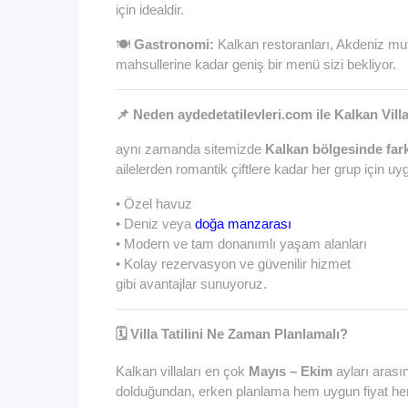
için idealdir.
🍽️
Gastronomi:
Kalkan restoranları, Akdeniz mut
mahsullerine kadar geniş bir menü sizi bekliyor.
📌 Neden aydedetatilevleri.com ile Kalkan Vill
aynı zamanda sitemizde
Kalkan bölgesinde farkl
ailelerden romantik çiftlere kadar her grup için uy
• Özel havuz
• Deniz veya
doğa manzarası
• Modern ve tam donanımlı yaşam alanları
• Kolay rezervasyon ve güvenilir hizmet
gibi avantajlar sunuyoruz.
🗓️ Villa Tatilini Ne Zaman Planlamalı?
Kalkan villaları en çok
Mayıs – Ekim
ayları arası
dolduğundan, erken planlama hem uygun fiyat hem 