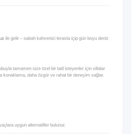
uz
ile gelir – sabah kahvenizi terasta içip gün boyu deniz
yla tamamen size özel bir tatil isteyenler için villalar
lla konaklama, daha özgür ve rahat bir deneyim sağlar.
tiyaçlara uygun alternatifler bulunur.