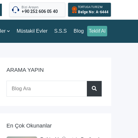
Bizi Arayın
TORTUGA TURİZM
+90 252 606 05 40
Belge No: A-6444
ler
Müstakil Evler
S.S.S
Blog
Teklif Al
ARAMA YAPIN
En Çok Okunanlar