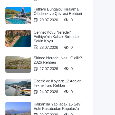
Fethiye Bungalov Kiralama:
Ölüdeniz ve Çevresi Rehberi
29.07.2026
0
Cennet Koyu Nerede?
Fethiye'nin Kabak Sırtındaki
Sakin Koyu
28.07.2026
0
Şirince Nerede, Nasıl Gidilir?
2026 Rehberi
27.07.2026
0
Göcek ve Koyları: 12 Adalar
Tekne Turu Rehberi
24.07.2026
0
Kalkan'da Yapılacak 15 Şey:
Eski Kasabadan Kaputaş'a
22.07.2026
0