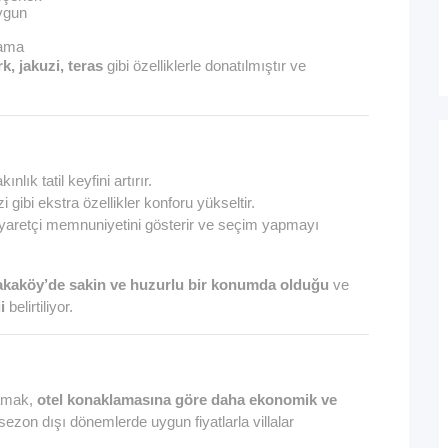
ygun
lama
k, jakuzi, teras
gibi özelliklerle donatılmıştır ve
lık tatil keyfini artırır.
 gibi ekstra özellikler konforu yükseltir.
iyaretçi memnuniyetini gösterir ve seçim yapmayı
 Yakaköy’de sakin ve huzurlu bir konumda olduğu
ve
i
belirtiliyor.
lamak,
otel konaklamasına göre daha ekonomik ve
& sezon dışı dönemlerde uygun fiyatlarla villalar