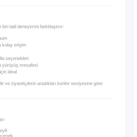
iri tatil deneyimini farklılaştırır:
onum
 kolay erişim
lla seçenekleri
a yürüyüş mesafesi
çin ideal
ebilir ve ziyaretçilerin aradıkları konfor seviyesine göre
ır:
eyfi
eçenek