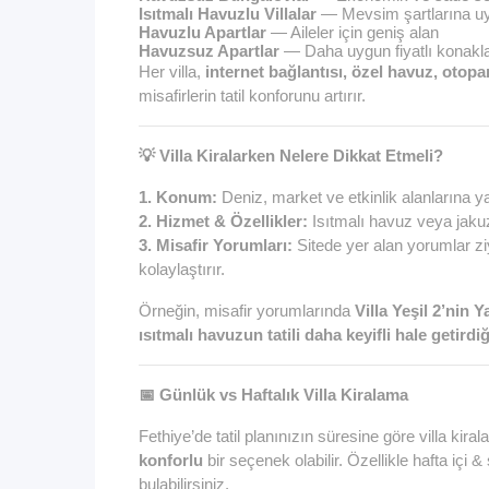
Isıtmalı Havuzlu Villalar
— Mevsim şartlarına u
Havuzlu Apartlar
— Aileler için geniş alan
Havuzsuz Apartlar
— Daha uygun fiyatlı konak
Her villa,
internet bağlantısı, özel havuz, otopar
misafirlerin tatil konforunu artırır.
💡
Villa Kiralarken
Nelere Dikkat Etmeli?
1. Konum:
Deniz, market ve etkinlik alanlarına yakın
2. Hizmet & Özellikler:
Isıtmalı havuz veya jakuzi
3. Misafir Yorumları:
Sitede yer alan yorumlar z
kolaylaştırır.
Örneğin, misafir yorumlarında
Villa Yeşil 2’nin
ısıtmalı havuz
un tatili daha keyifli hale getirdiğ
📅
Günlük vs Haftalık Villa Kiralama
Fethiye’de tatil planınızın süresine göre villa kira
konforlu
bir seçenek olabilir. Özellikle hafta içi 
bulabilirsiniz.