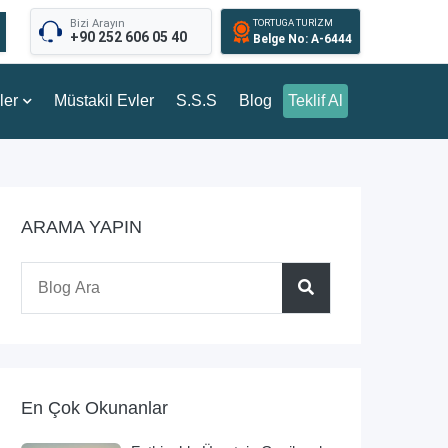
Bizi Arayın
TORTUGA TURİZM
+90 252 606 05 40
Belge No: A-6444
ler
Müstakil Evler
S.S.S
Blog
Teklif Al
ARAMA YAPIN
En Çok Okunanlar