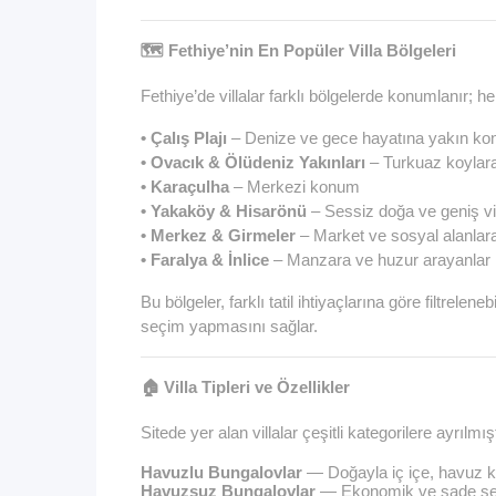
🗺️ Fethiye’nin En Popüler Villa Bölgeleri
Fethiye’de
villalar
farklı bölgelerde konumlanır; her b
•
Çalış Plajı
– Denize ve gece hayatına yakın k
•
Ovacık & Ölüdeniz Yakınları
– Turkuaz koylara
•
Karaçulha
– Merkezi konum
•
Yakaköy & Hisarönü
– Sessiz doğa ve geniş vi
•
Merkez & Girmeler
– Market ve sosyal alanlar
•
Faralya & İnlice
– Manzara ve huzur arayanlar i
Bu bölgeler, farklı tatil ihtiyaçlarına göre filtrelen
seçim yapmasını sağlar.
🏠
Villa
Tipleri ve Özellikler
Sitede yer alan villalar çeşitli kategorilere ayrılmışt
Havuzlu Bungalovlar
— Doğayla iç içe, havuz k
Havuzsuz Bungalovlar
— Ekonomik ve sade s