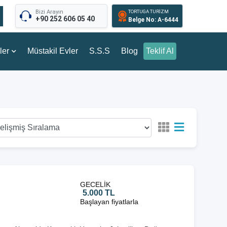
Bizi Arayın
TORTUGA TURİZM
+90 252 606 05 40
Belge No: A-6444
ler
Müstakil Evler
S.S.S
Blog
Teklif Al
GECELİK
5.000 TL
Başlayan fiyatlarla