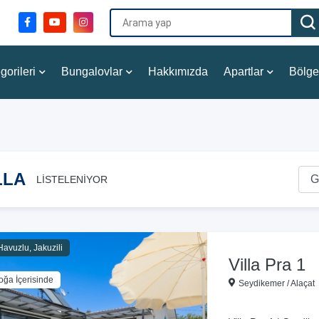
gorileri
Bungalovlar
Hakkımızda
Apartlar
Bölge
İLLA
LİSTELENİYOR
Havuzlu, Jakuzili
Villa Pra 1
oğa İçerisinde
Seydikemer / Alaçat