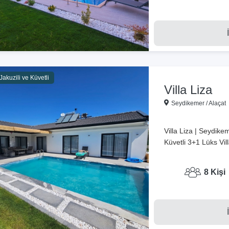
akuzili ve Küvetli
Villa Liza
Seydikemer / Alaçat
Villa Liza | Seydike
Küvetli 3+1 Lüks Vil
8 Kişi