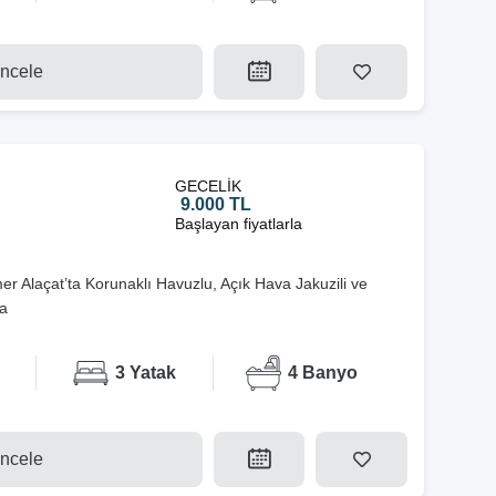
İncele
GECELİK
9.000 TL
Başlayan fiyatlarla
mer Alaçat’ta Korunaklı Havuzlu, Açık Hava Jakuzili ve
la
3 Yatak
4 Banyo
İncele