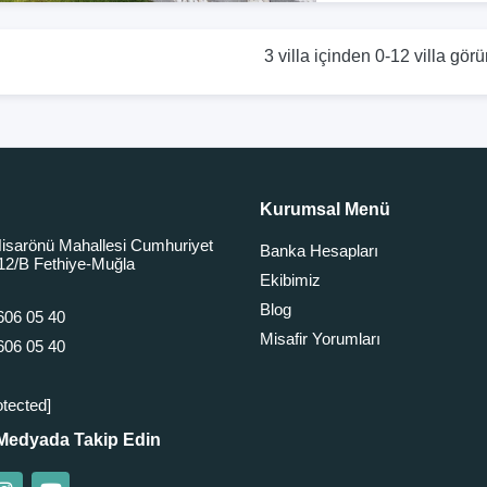
3 villa içinden 0-12 villa görü
Kurumsal Menü
isarönü Mahallesi Cumhuriyet
Banka Hesapları
12/B Fethiye-Muğla
Ekibimiz
Blog
606 05 40
Misafir Yorumları
606 05 40
otected]
Medyada Takip Edin