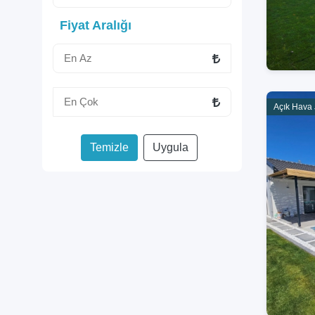
Fiyat Aralığı
Açık Hava J
Temizle
Uygula