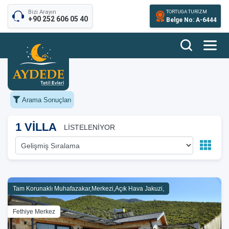
Bizi Arayın
TORTUGA TURİZM
+90 252 606 05 40
Belge No: A-6444
Arama Sonuçları
1 VİLLA
LİSTELENİYOR
Tam Korunaklı Muhafazakar,Merkezi,Açık Hava Jakuzi,
Fethiye Merkez