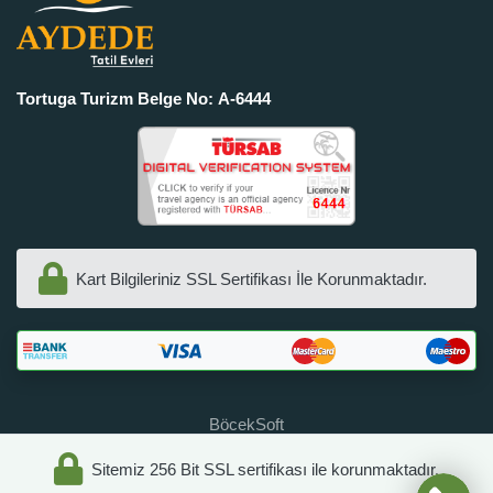
Tortuga Turizm Belge No: A-6444
Kart Bilgileriniz SSL Sertifikası İle Korunmaktadır.
BöcekSoft
Sitemiz 256 Bit SSL sertifikası ile korunmaktadır.