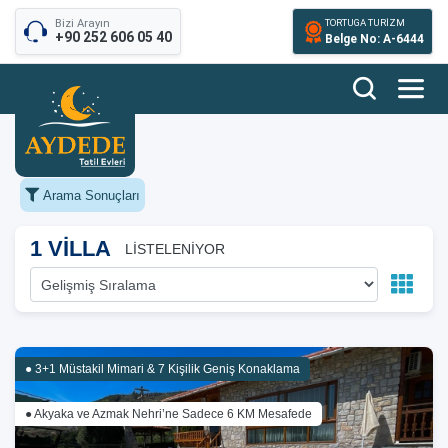
Bizi Arayın
TORTUGA TURİZM
+90 252 606 05 40
Belge No: A-6444
Arama Sonuçları
1 VİLLA
LİSTELENİYOR
● 3+1 Müstakil Mimari & 7 Kişilik Geniş Konaklama
● Akyaka ve Azmak Nehri’ne Sadece 6 KM Mesafede