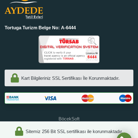
Tortuga Turizm Belge No: A-6444
Kart Bilgileriniz SSL Sertifikası İle Korunmaktadır.
BöcekSoft
Sitemiz 256 Bit SSL sertifikası ile korunmaktadır.