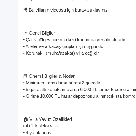
🎥 Bu villanın videosu için buraya tıklayınız
⸻
📌 Genel Bilgiler
• Çalış bölgesinde merkezi konumda yer almaktadır
• Aileler ve arkadaş grupları için uygundur
• Korunaklı (muhafazakar) villa değildir
⸻
📕 Önemli Bilgiler & Notlar
• Minimum konaklama süresi 3 gecedir
• 5 gece altı konaklamalarda 6.000 TL temizlik ücreti alını
• Girişte 10.000 TL hasar depozitosu alınır (çıkışta kontrol
⸻
🏠 Villa Yavuz Özellikleri
• 4+1 tripleks villa
• 4 yatak odası