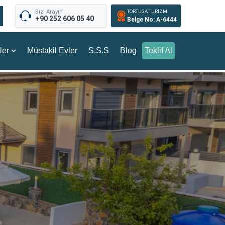
Bizi Arayın
TORTUGA TURİZM
+90 252 606 05 40
Belge No: A-6444
ler
Müstakil Evler
S.S.S
Blog
Teklif Al