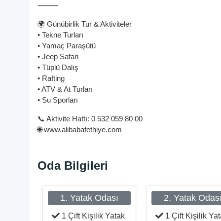
⸻
🌍 Günübirlik Tur & Aktiviteler
• Tekne Turları
• Yamaç Paraşütü
• Jeep Safari
• Tüplü Dalış
• Rafting
• ATV & At Turları
• Su Sporları
📞 Aktivite Hattı: 0 532 059 80 00
🌐 www.alibabafethiye.com
Oda Bilgileri
1. Yatak Odası
2. Yatak Odas
1 Çift Kişilik Yatak
1 Çift Kişilik Ya