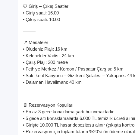
⏰ Giriş – Çıkış Saatleri
• Giriş saati: 16.00
• Çıkış saati: 10.00
⸻
📍 Mesafeler
• Ölüdeniz Plajı: 16 km
• Kelebekler Vadisi: 24 km
• Çalış Plajı: 200 metre
• Fethiye Merkez / Kordon / Paspatur Çarşısı: 5 km
• Saklıkent Kanyonu – Gizlikent Şelalesi – Yakapark: 44
• Dalaman Havalimanı: 40 km
⸻
📄 Rezervasyon Koşulları
• En az 3 gece konaklama şartı bulunmaktadır
• 5 gece altı konaklamalarda 6.000 TL temizlik ücreti alını
• Girişte 10.000 TL hasar depozitosu alınır (çıkışta kontrol
• Rezervasyon için toplam tutarın %20’si ön ödeme olarak