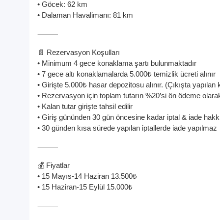
• Göcek: 62 km
• Dalaman Havalimanı: 81 km
⸻
📄 Rezervasyon Koşulları
• Minimum 4 gece konaklama şartı bulunmaktadır
• 7 gece altı konaklamalarda 5.000₺ temizlik ücreti alınır
• Girişte 5.000₺ hasar depozitosu alınır. (Çıkışta yapılan 
• Rezervasyon için toplam tutarın %20’si ön ödeme olarak
• Kalan tutar girişte tahsil edilir
• Giriş gününden 30 gün öncesine kadar iptal & iade hakkı
• 30 günden kısa sürede yapılan iptallerde iade yapılmaz
⸻
💰 Fiyatlar
• 15 Mayıs-14 Haziran 13.500₺
• 15 Haziran-15 Eylül 15.000₺
⸻