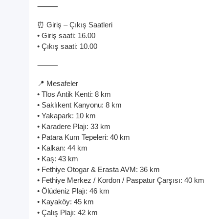
⸻
⏰ Giriş – Çıkış Saatleri
• Giriş saati: 16.00
• Çıkış saati: 10.00
⸻
📍 Mesafeler
• Tlos Antik Kenti: 8 km
• Saklıkent Kanyonu: 8 km
• Yakapark: 10 km
• Karadere Plajı: 33 km
• Patara Kum Tepeleri: 40 km
• Kalkan: 44 km
• Kaş: 43 km
• Fethiye Otogar & Erasta AVM: 36 km
• Fethiye Merkez / Kordon / Paspatur Çarşısı: 40 km
• Ölüdeniz Plajı: 46 km
• Kayaköy: 45 km
• Çalış Plajı: 42 km