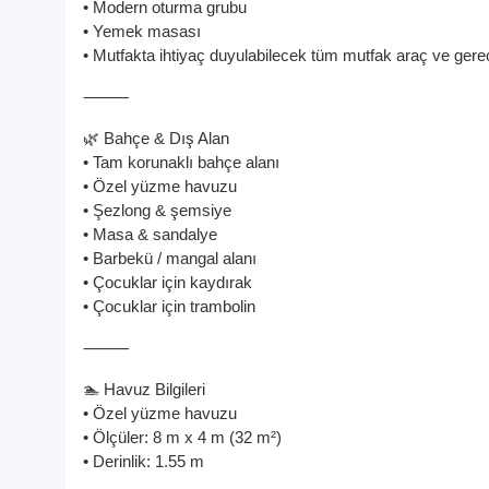
• Modern oturma grubu
• Yemek masası
• Mutfakta ihtiyaç duyulabilecek tüm mutfak araç ve gereç
⸻
🌿 Bahçe & Dış Alan
• Tam korunaklı bahçe alanı
• Özel yüzme havuzu
• Şezlong & şemsiye
• Masa & sandalye
• Barbekü / mangal alanı
• Çocuklar için kaydırak
• Çocuklar için trambolin
⸻
🏊 Havuz Bilgileri
• Özel yüzme havuzu
• Ölçüler: 8 m x 4 m (32 m²)
• Derinlik: 1.55 m