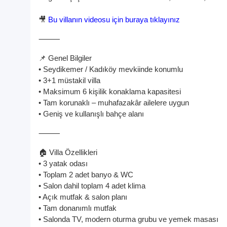
🎥
Bu villanın videosu için buraya tıklayınız
⸻
📌 Genel Bilgiler
• Seydikemer / Kadıköy mevkiinde konumlu
• 3+1 müstakil villa
• Maksimum 6 kişilik konaklama kapasitesi
• Tam korunaklı – muhafazakâr ailelere uygun
• Geniş ve kullanışlı bahçe alanı
⸻
🏠 Villa Özellikleri
• 3 yatak odası
• Toplam 2 adet banyo & WC
• Salon dahil toplam 4 adet klima
• Açık mutfak & salon planı
• Tam donanımlı mutfak
• Salonda TV, modern oturma grubu ve yemek masası