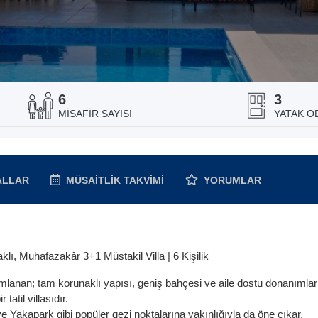
6
3
MISAFIR SAYISI
YATAK OD
ALLAR
MÜSAITLIK
TAKVIMI
YORUMLAR
ı, Muhafazakâr 3+1 Müstakil Villa | 6 Kişilik
anan; tam korunaklı yapısı, geniş bahçesi ve aile dostu donanımlar
tatil villasıdır.
ve Yakapark gibi popüler gezi noktalarına yakınlığıyla da öne çıkar.