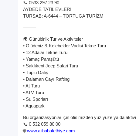
📞 0533 297 23 90
AYDEDE TATİL EVLERİ
TURSAB: A-6444 – TORTUGA TURİZM
⸻
🌍 Günübirlik Tur ve Aktiviteler
• Ölüdeniz & Kelebekler Vadisi Tekne Turu
• 12 Adalar Tekne Turu
• Yamaç Paraşütü
• Saklıkent Jeep Safari Turu
• Tüplü Dalış
• Dalaman Çayı Rafting
• At Turu
• ATV Turu
• Su Sporları
• Aquapark
Bu organizasyonlar için ofisimizden yüz yüze ya da aktivite
📞 0 532 059 80 00
🌐
www.alibabafethiye.com