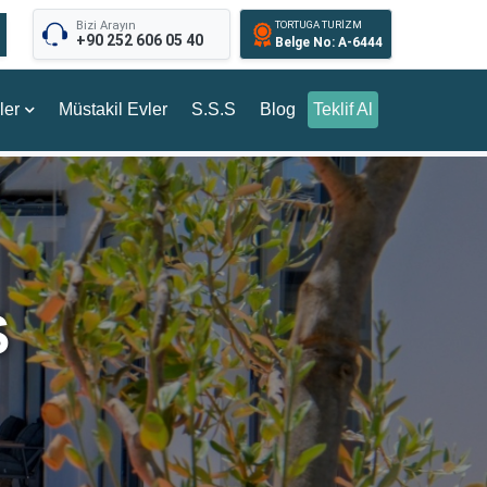
Bizi Arayın
TORTUGA TURİZM
+90 252 606 05 40
Belge No: A-6444
ler
Müstakil Evler
S.S.S
Blog
Teklif Al
S