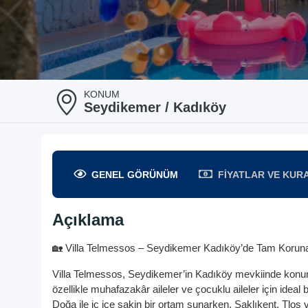
KONUM
Seydikemer / Kadıköy
GENEL
GÖRÜNÜM
FIYATLAR
VE KUR
Açıklama
🏡 Villa Telmessos – Seydikemer Kadıköy’de Tam Korunakl
Villa Telmessos, Seydikemer’in Kadıköy mevkiinde konuml
özellikle muhafazakâr aileler ve çocuklu aileler için ideal bir 
Doğa ile iç içe sakin bir ortam sunarken, Saklıkent, Tlos 